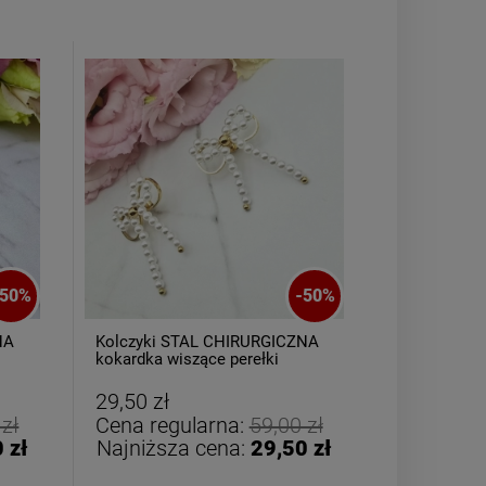
Bransoletka srebrna STAL
Bransoletka s
CHIRURGICZNA jodełka
CHIRURGICZN
50
%
-
50
%
cyrkonie
szeroka l
69,00 zł
49,00
NA
Kolczyki STAL CHIRURGICZNA
Bransoletk
kokardka wiszące perełki
CHIRURGICZ
czerwone kr
DO KOSZYKA
DO KO
29,50 zł
19,50 zł
 zł
Cena regularna:
59,00 zł
Cena reg
 zł
Najniższa cena:
29,50 zł
Najniższ