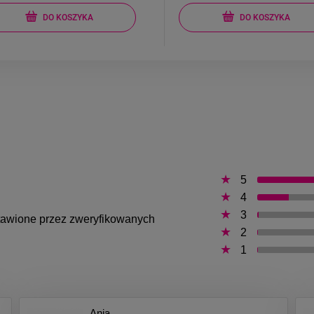
DO KOSZYKA
DO KOSZYKA
5
4
3
ystawione przez zweryfikowanych
2
1
Ania