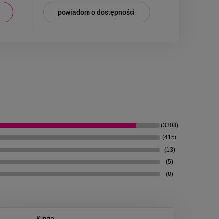
powiadom o dostępności
(3308)
(415)
(13)
(5)
(8)
Kinga