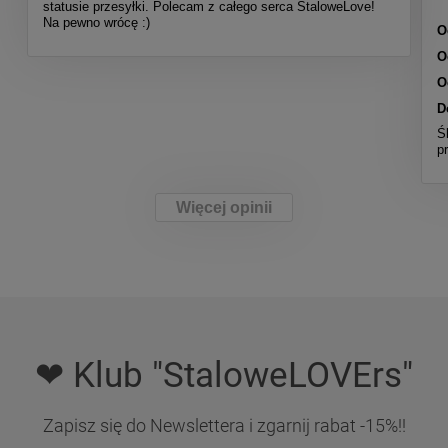
statusie przesyłki. Polecam z całego serca StaloweLove!
Na pewno wrócę :)
O
O
O
D
Ś
p
Więcej opinii
❤ Klub "StaloweLOVErs"
Zapisz się do Newslettera i zgarnij rabat -15%!!