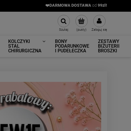
❤️DARMOWA DOSTAWA
od
9
9zł!
Szukaj
(pusty)
Zaloguj się
KOLCZYKI
BONY
ZESTAWY
STAL
PODARUNKOWE
BIŻUTERII
CHIRURGICZNA
I PUDEŁECZKA
BROSZKI