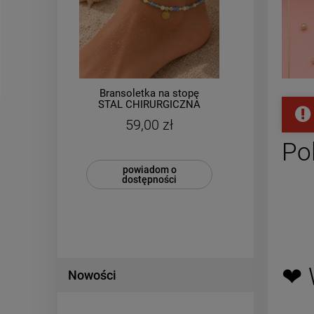
0
%
Bransoletka na stopę
Ko
STAL CHIRURGICZNA
CHIRU
gumkowa kryształki
serce k
59,00 zł
kamienie niebieska
 zł
Po
 zł
powiadom o
dostępności
❤ 
Nowości