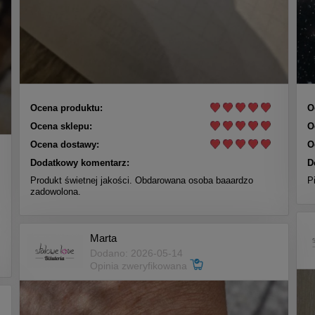
Ocena produktu:
O
Ocena sklepu:
O
Ocena dostawy:
O
Dodatkowy komentarz:
D
Produkt świetnej jakości. Obdarowana osoba baaardzo
P
zadowolona.
Marta
Dodano: 2026-05-14
Opinia zweryfikowana