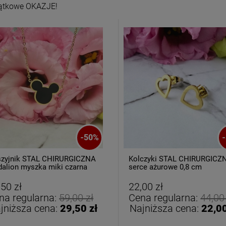
ątkowe OKAZJE!
letka srebrna STAL
Bransoletka srebrna STAL
HIRURGICZNA
CHIRURGICZNA
-
50
%
-
ułowa ażurowa
modułowa czarne
69,00 zł
79,00 zł
cyrkonie
koniczyny kryształki
zyjnik STAL CHIRURGICZNA
Kolczyki STAL CHIRURGICZ
alion myszka miki czarna
serce ażurowe 0,8 cm
DO KOSZYKA
DO KOSZYKA
,50 zł
22,00 zł
na regularna:
59,00 zł
Cena regularna:
44,00
jniższa cena:
29,50 zł
Najniższa cena:
22,00