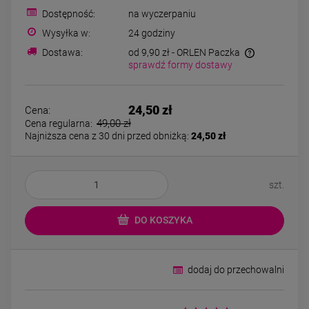
Bransoletka srebrna STAL
Bransoletka srebrn
Dostępność:
na wyczerpaniu
CHIRURGICZNA
CHIRURGICZNA jo
modułowa czarne
cyrkonie
Wysyłka w:
24 godziny
79,00 zł
69,00 zł
koniczyny kryształki
Dostawa:
od 9,90 zł
- ORLEN Paczka
sprawdź formy dostawy
DO KOSZYKA
DO KOSZYK
24,50 zł
Cena:
49,00 zł
Cena regularna:
Najniższa cena z 30 dni przed obniżką:
24,50 zł
szt.
DO KOSZYKA
dodaj do przechowalni