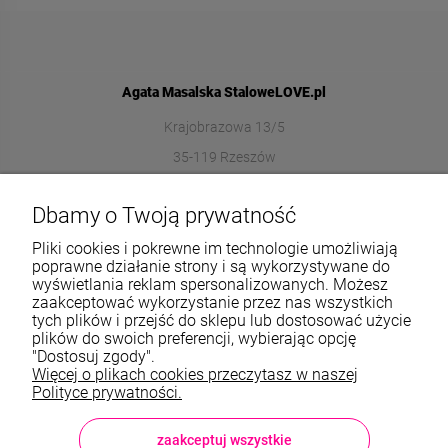
Agata Masalska StaloweLOVE.pl
Krajobrazowa 13/5
35-119 Rzeszów
572989669
Dbamy o Twoją prywatność
sklep@stalowelove.com.pl
Pliki cookies i pokrewne im technologie umożliwiają
poprawne działanie strony i są wykorzystywane do
wyświetlania reklam spersonalizowanych. Możesz
Informacje
zaakceptować wykorzystanie przez nas wszystkich
tych plików i przejść do sklepu lub dostosować użycie
O nas
plików do swoich preferencji, wybierając opcję
"Dostosuj zgody".
Więcej o plikach cookies przeczytasz w naszej
TWOJE KONTO
Polityce prywatności.
Sklep: StaloweLOVE, Krajobrazowa 13/5, 35-119 Rzeszów, woj.
podkarpackie, NIP: 8133612433, tel.:
572 989 669
, e-mail:
sklep@stalowelove.com.pl
zaakceptuj wszystkie