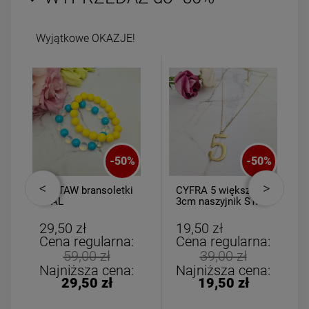
Wyjątkowe OKAZJE!
-
50
%
-
50
%
ZESTAW bransoletki
CYFRA 5 większa
STAL
3cm naszyjnik STAL
CHIRURGICZNA
CHIRURGICZNA
gumkowa akryl
29,50 zł
19,50 zł
żółta jasno
Cena regularna:
Cena regularna:
niebieska
59,00 zł
39,00 zł
Najniższa cena:
Najniższa cena:
29,50 zł
19,50 zł