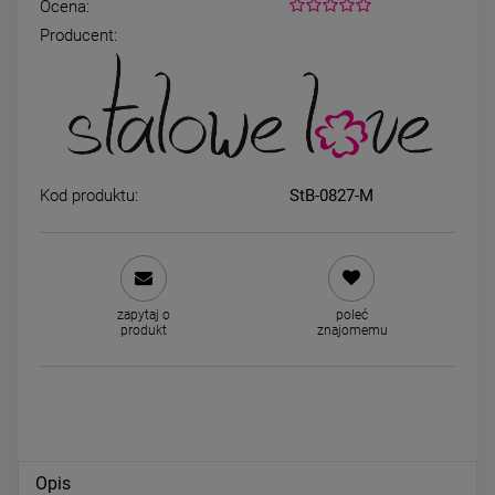
Ocena:
Producent:
Naszyjnik kamienie naturalne
Kolczyki STAL CHIRURGICZ
kryształki czarne koniczyna
serce mniejsze ażurowe
69,00 zł
44,00 zł
Kod produktu:
StB-0827-M
DO KOSZYKA
DO KOSZYKA
zapytaj o
poleć
produkt
znajomemu
Opis