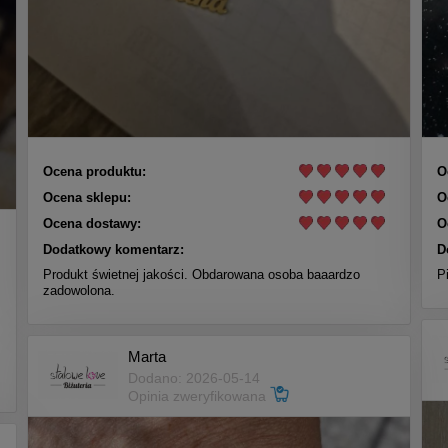
Ocena produktu:
O
Ocena sklepu:
O
Ocena dostawy:
O
Dodatkowy komentarz:
D
Produkt świetnej jakości. Obdarowana osoba baaardzo
P
zadowolona.
Marta
Dodano: 2026-05-14
Opinia zweryfikowana