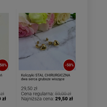
Bransoletka srebrna STAL
Bransoletka s
CHIRURGICZNA jodełka
CHIRURGICZ
cyrkonie
szeroka 
69,00 zł
49,00
50
%
-
50
%
eń
Kolczyki STAL CHIRURGICZNA
CYFRA 5 wi
DO KOSZYKA
DO K
dwa serca grubsze wiszące
STAL CHIR
29,50 zł
19,50 zł
 zł
Cena regularna:
59,00 zł
Cena reg
 zł
Najniższa cena:
29,50 zł
Najniższ