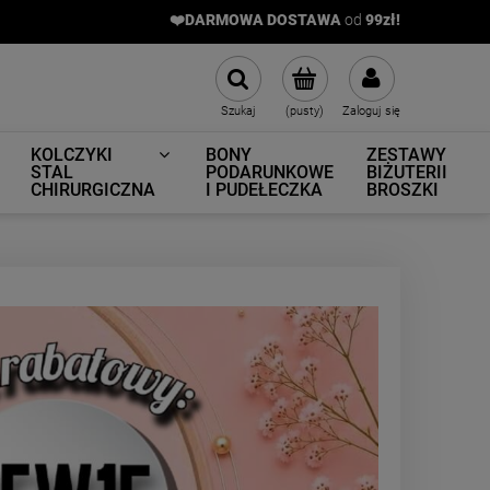
❤️DARMOWA DOSTAWA
od
9
9zł!
Szukaj
(pusty)
Zaloguj się
KOLCZYKI
BONY
ZESTAWY
STAL
PODARUNKOWE
BIŻUTERII
CHIRURGICZNA
I PUDEŁECZKA
BROSZKI