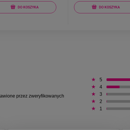
DO KOSZYKA
DO KOSZYKA
5
4
3
ystawione przez zweryfikowanych
2
1