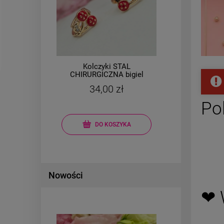
Kolczyki STAL
l
CHIRURGICZNA bigiel
CHIR
 1,5
małe wisienki cyrkonie
ko
34,00 zł
m
Po
DO KOSZYKA
Nowości
❤ 