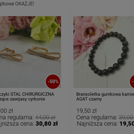
ątkowe OKAZJE!
oletka srebrna STAL
Bransoletka srebrna STAL
CHIRURGICZNA
CHIRURGICZNA
dułowa ażurowa
modułowa czarne
69,00 zł
79,00 zł
cyrkonie
koniczyny kryształki
-
50
%
-
czyki STAL CHIRURGICZNA
Bransoletka gumkowa kami
DO KOSZYKA
DO KOSZYKA
zące zawijasy cyrkonie
AGAT czarny
,00 zł
19,50 zł
na regularna:
44,00 zł
Cena regularna:
39,00
jniższa cena:
30,80 zł
Najniższa cena:
19,50