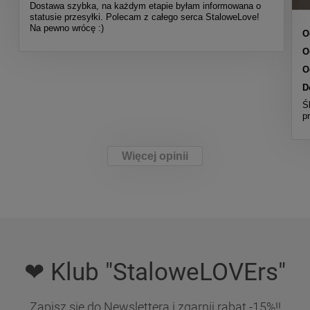
Dostawa szybka, na każdym etapie byłam informowana o
statusie przesyłki. Polecam z całego serca StaloweLove!
Na pewno wrócę :)
O
O
O
D
Ś
p
Więcej opinii
❤ Klub "StaloweLOVErs"
Zapisz się do Newslettera i zgarnij rabat -15%!!