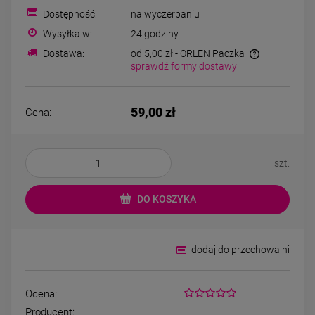
Bransoletka srebrna STAL
Bransoletka srebrn
Dostępność:
na wyczerpaniu
CHIRURGICZNA
CHIRURGICZN
modułowa ażurowa
modułowa czar
Wysyłka w:
24 godziny
69,00 zł
79,00 zł
cyrkonie
koniczyny kryszta
Dostawa:
od 5,00 zł
- ORLEN Paczka
sprawdź formy dostawy
DO KOSZYKA
DO KOSZYK
59,00 zł
Cena:
szt.
DO KOSZYKA
dodaj do przechowalni
Ocena:
Producent: