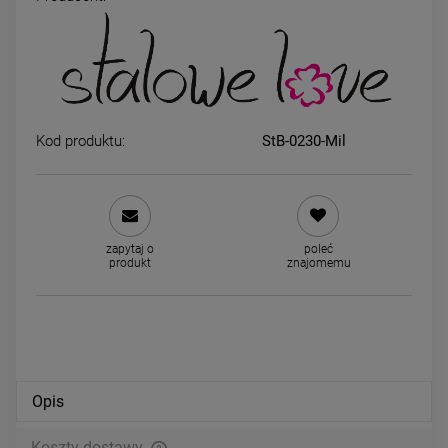
Bransoletka STAL
Bransoletka STAL
CHIRURGICZNA splot 0,3 cm
CHIRURGICZNA modułow
jasne złoto
ażurowa jasne złoto
39,00 zł
49,00 zł
Kod produktu:
StB-0230-Mil
powiadom o dostępności
DO KOSZYKA
zapytaj o
poleć
produkt
znajomemu
Opis
Koszty dostawy