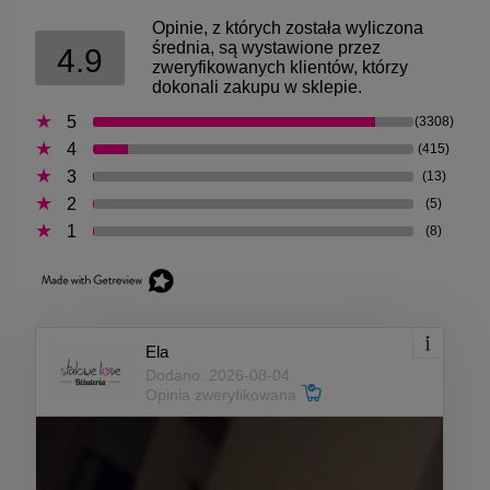
Opinie, z których została wyliczona
średnia, są wystawione przez
4.9
zweryfikowanych klientów, którzy
dokonali zakupu w sklepie.
5
(3308)
4
(415)
3
(13)
2
(5)
1
(8)
Ela
Dodano: 2026-08-04
Opinia zweryfikowana