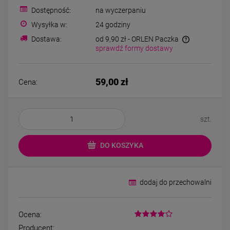
Kolczyki STAL
Naszyjnik STA
Dostępność:
na wyczerpaniu
CHIRURGICZNA bigiel
CHIRURGICZNA kon
koniczynki różowy
kryształek jasn
Wysyłka w:
24 godziny
44,00 zł
49,00 zł
kryształek
Dostawa:
od 9,90 zł
- ORLEN Paczka
sprawdź formy dostawy
DO KOSZYKA
DO KOSZYK
59,00 zł
Cena:
szt.
DO KOSZYKA
dodaj do przechowalni
Ocena:
Producent: