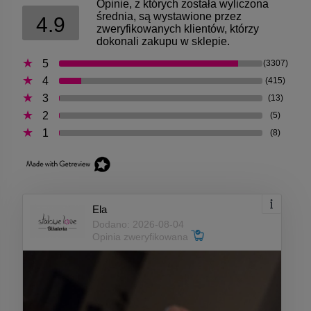
Opinie, z których została wyliczona
średnia, są wystawione przez
4.9
zweryfikowanych klientów, którzy
dokonali zakupu w sklepie.
5
(3307)
4
(415)
3
(13)
2
(5)
1
(8)
Ela
Dodano: 2026-08-04
Opinia zweryfikowana