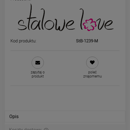
Bransoletka STAL
Kolczyki STAL CHIRURGICZ
CHIRURGICZNA splot 0,3 cm
ażurowe zapinane elipsa
jasne złoto
cyrkonie jasne złoto
39,00 zł
44,00 zł
Kod produktu:
StB-1239-M
powiadom o dostępności
DO KOSZYKA
zapytaj o
poleć
produkt
znajomemu
Opis
Koszty dostawy