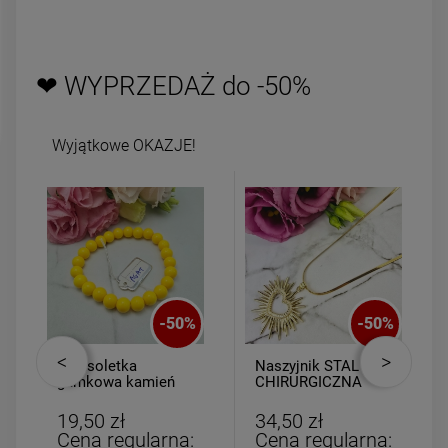
powiadom o
DO KOSZYK
dostępności
❤ WYPRZEDAŻ do -50%
Wyjątkowe OKAZJE!
-
50
%
-
50
%
Bransoletka
Naszyjnik STAL
gumkowa kamień
CHIRURGICZNA
AGAT żółty
żmijka ażurowe
serce promienie
19,50 zł
34,50 zł
perełki
Cena regularna:
Cena regularna: