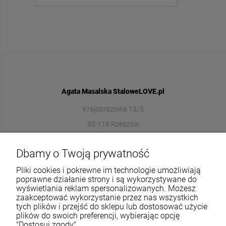
Agata Masalska StaloweLOVE.pl
Krajobrazowa 13/5
35-119 Rzeszów
572989669
Dbamy o Twoją prywatność
sklep@stalowelove.com.pl
Pliki cookies i pokrewne im technologie umożliwiają
poprawne działanie strony i są wykorzystywane do
wyświetlania reklam spersonalizowanych. Możesz
Informacje
zaakceptować wykorzystanie przez nas wszystkich
tych plików i przejść do sklepu lub dostosować użycie
O nas
plików do swoich preferencji, wybierając opcję
"Dostosuj zgody".