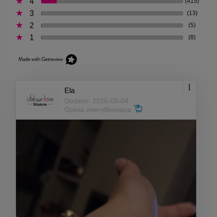
4
(415)
3
(13)
2
(5)
1
(8)
Ela
Dodano: 2026-08-04
Opinia zweryfikowana