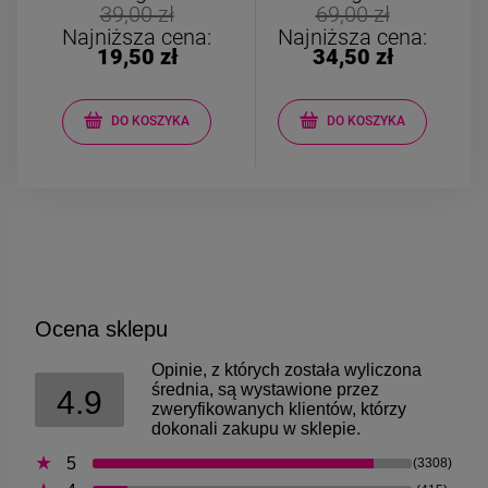
Bransoletka srebrna STAL
Bransoletka srebrn
39,00 zł
69,00 zł
CHIRURGICZNA
CHIRURGICZN
Najniższa cena:
Najniższa cena:
modułowa ażurowa
modułowa czar
19,50 zł
34,50 zł
69,00 zł
79,00 zł
cyrkonie
koniczyny kryszta
DO KOSZYKA
DO KOSZYKA
DO KOSZYKA
DO KOSZYK
Ocena sklepu
Opinie, z których została wyliczona
średnia, są wystawione przez
4.9
zweryfikowanych klientów, którzy
dokonali zakupu w sklepie.
5
(3308)