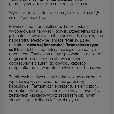
geometrycznymi kulkami o różnej wielkości.
Wymiary: uniwersalna wielkość, kulki wielkości 1,5
cm, 1,2 cm oraz 1 cm.
Powierzchnia bransoletki oraz kulek została
wypolerowana na wysoki połysk. Dzięki temu działa
jak lustro, zjawiskowo odbijając światło i tworząc na
nadgarstku efektowne, lśniące refleksy. Dzięki
unikalnej,
otwartej konstrukcji (bransoletka typu
cuff)
, model ten charakteryzuje się uniwersalnym
rozmiarem. Elastyczna obręcz pozwala na delikatne
dogięcie lub odgięcie, co ułatwia idealne
dopasowanie biżuterii do obwodu każdego
nadgarstka oraz gwarantuje pełen komfort noszenia.
To niezwykle uniwersalny dodatek, który doskonale
wpisuje się w założenia modnej garderoby
kapsułowej. Fantastycznie prezentuje się noszony
solo jako delikatny, elegancki akcent, ale również w
zestawach kaskadowych z zegarkiem lub innymi
złotymi bransoletkami łańcuszkowymi.