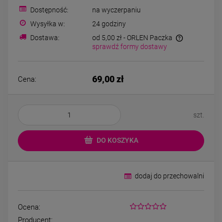
69,00 zł
79,00 zł
cyrkonie
koniczyny kryszta
Dostępność:
na wyczerpaniu
Wysyłka w:
24 godziny
Dostawa:
od 5,00 zł
- ORLEN Paczka
DO KOSZYKA
DO KOSZYK
sprawdź formy dostawy
69,00 zł
Cena:
szt.
DO KOSZYKA
dodaj do przechowalni
Ocena:
Producent: