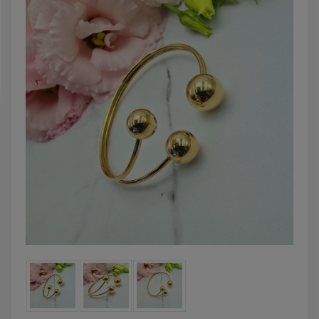
DO KOSZYKA
DO KOSZYK
Bransoletka srebrna STAL
Bransoletka srebrn
CHIRURGICZNA
CHIRURGICZN
modułowa ażurowa
modułowa czar