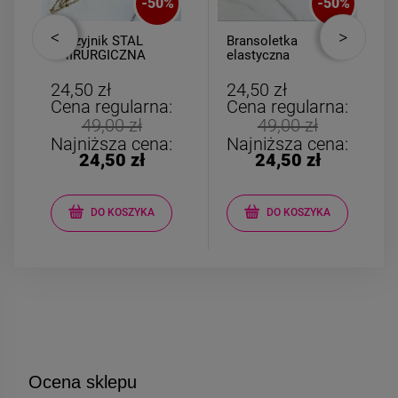
-
50
%
-
50
%
Naszyjnik STAL
Bransoletka
CHIRURGICZNA
elastyczna
kulki złote kokardka
kamyczki fioletowe
łańcuszki
24,50 zł
24,50 zł
Cena regularna:
Cena regularna:
49,00 zł
49,00 zł
Najniższa cena:
Najniższa cena:
24,50 zł
24,50 zł
DO KOSZYKA
DO KOSZYKA
Ocena sklepu