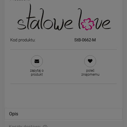
Bransoletka STAL
Pierścionek STAL
CHIRURGICZNA modułowa
CHIRURGICZNA obrączka
ażurowa jasne złoto
uniwersalna kuleczki
49,00 zł
59,00 zł
Kod produktu:
StB-0662-M
powiadom o dostępności
DO KOSZYKA
zapytaj o
poleć
produkt
znajomemu
Opis
Koszty dostawy