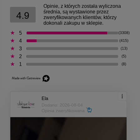
Opinie, z których została wyliczona
średnia, są wystawione przez
4.9
zweryfikowanych klientów, którzy
dokonali zakupu w sklepie.
5
(3308)
4
(415)
3
(13)
2
(5)
1
(8)
Ela
Dodano: 2026-08-04
Opinia zweryfikowana