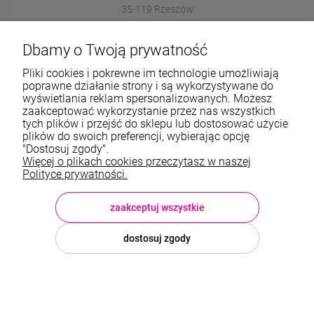
35-119 Rzeszów
572989669
Dbamy o Twoją prywatność
sklep@stalowelove.com.pl
Pliki cookies i pokrewne im technologie umożliwiają
poprawne działanie strony i są wykorzystywane do
wyświetlania reklam spersonalizowanych. Możesz
Informacje
zaakceptować wykorzystanie przez nas wszystkich
tych plików i przejść do sklepu lub dostosować użycie
O nas
plików do swoich preferencji, wybierając opcję
"Dostosuj zgody".
Więcej o plikach cookies przeczytasz w naszej
TWOJE KONTO
Polityce prywatności.
Sklep: StaloweLOVE, Krajobrazowa 13/5, 35-119 Rzeszów, woj.
podkarpackie, NIP: 8133612433, tel.:
572 989 669
, e-mail:
sklep@stalowelove.com.pl
zaakceptuj wszystkie
dostosuj zgody
© 2026 stalowelove.com.pl . Wszelkie prawa zastrzeżone.
Styl graficzny i aplikacje ShopGadget.pl
Sklep internetowy Shoper
Premium