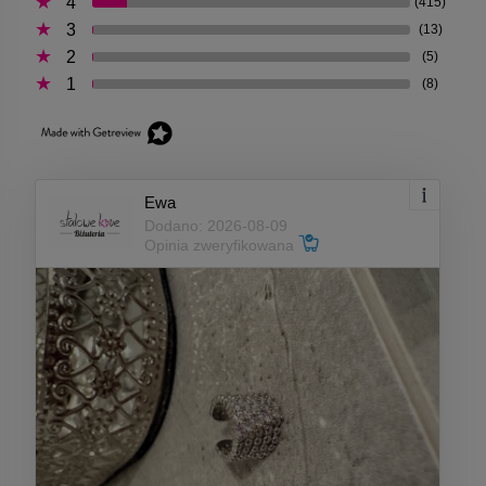
4
(415)
3
(13)
2
(5)
1
(8)
Ewa
Dodano: 2026-08-09
Opinia zweryfikowana