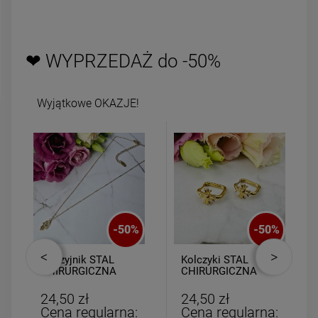
powiadom o
powiadom o
dostępności
dostępności
❤ WYPRZEDAŻ do -50%
Wyjątkowe OKAZJE!
-
50
%
-
50
%
Naszyjnik STAL
Kolczyki STAL
CHIRURGICZNA
CHIRURGICZNA
dłoń Fatimy
kwadrat złoty krzyż
24,50 zł
24,50 zł
Cena regularna:
Cena regularna: