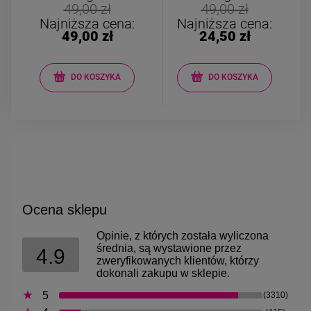
Kolczyki STAL
Kolczyki STAL
49,00 zł
49,00 zł
CHIRURGICZNA motylek
CHIRURGICZNA kw
Najniższa cena:
Najniższa cena:
czarny
niebieski cyrkon
49,00 zł
24,50 zł
39,00 zł
44,00 zł
DO KOSZYKA
DO KOSZYKA
DO KOSZYKA
DO KOSZYK
Ocena sklepu
Opinie, z których została wyliczona
średnia, są wystawione przez
4.9
zweryfikowanych klientów, którzy
dokonali zakupu w sklepie.
5
(3310)