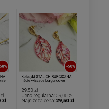
Bransoletka srebrna STAL
Bransoletka s
CHIRURGICZNA jodełka
CHIRURGICZ
50
%
-
50
%
cyrkonie
szeroka 
69,00 zł
49,00
ZNA
Kolczyki STAL CHIRURGICZNA
Kolczyki S
enie
liście wiszące burgundowe
wiszący liś
ażurowe
DO KOSZYKA
DO K
29,50 zł
29,50 zł
 zł
Cena regularna:
59,00 zł
Cena reg
 zł
Najniższa cena:
29,50 zł
Najniższ