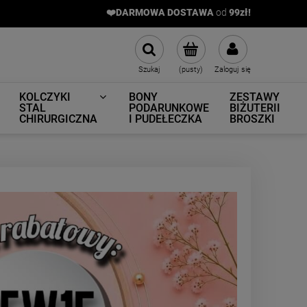
❤️DARMOWA DOSTAWA
od
9
9zł!
Szukaj
(pusty)
Zaloguj się
KOLCZYKI
BONY
ZESTAWY
STAL
PODARUNKOWE
BIŻUTERII
CHIRURGICZNA
I PUDEŁECZKA
BROSZKI