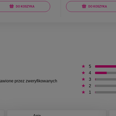
DO KOSZYKA
DO KOSZYKA
5
4
3
ystawione przez zweryfikowanych
2
1
Ania