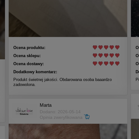
Ocena produktu:
O
Ocena sklepu:
O
Ocena dostawy:
O
Dodatkowy komentarz:
D
Produkt świetnej jakości. Obdarowana osoba baaardzo
P
zadowolona.
Marta
Dodano: 2026-05-14
Opinia zweryfikowana