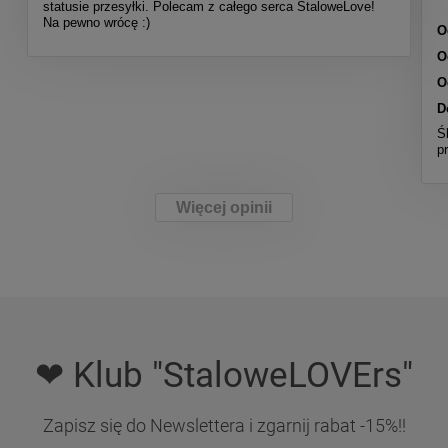
statusie przesyłki. Polecam z całego serca StaloweLove!
Na pewno wrócę :)
O
O
O
D
Ś
p
Więcej opinii
❤ Klub "StaloweLOVErs"
Zapisz się do Newslettera i zgarnij rabat -15%!!