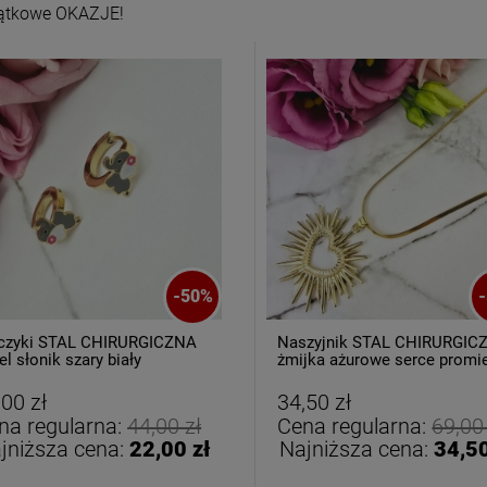
ątkowe OKAZJE!
oletka srebrna STAL
Bransoletka srebrna STAL
CHIRURGICZNA
CHIRURGICZNA
-
50
%
-
dułowa ażurowa
modułowa czarne
69,00 zł
79,00 zł
cyrkonie
koniczyny kryształki
czyki STAL CHIRURGICZNA
Naszyjnik STAL CHIRURGIC
el słonik szary biały
żmijka ażurowe serce promi
perełki
DO KOSZYKA
DO KOSZYKA
,00 zł
34,50 zł
na regularna:
44,00 zł
Cena regularna:
69,00
jniższa cena:
22,00 zł
Najniższa cena:
34,50