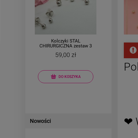
Kolczyki STAL
l
CHIRURGICZNA zestaw 3
CHI
 1,5
pary kulki mniejsze
grubs
59,00 zł
srebrne
Po
DO KOSZYKA
❤ 
Nowości