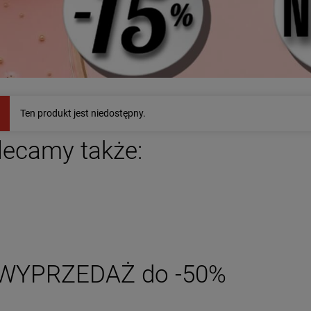
Kolczyki STAL
Bransoletka na stopę
RURGICZNA bigiel
STAL CHIRURGICZNA
Ten produkt jest niedostępny.
zy dół jasne złoto 2
kolorowe kwiatki
39,00 zł
59,00 zł
cm
lecamy także:
DO KOSZYKA
DO KOSZYKA
WYPRZEDAŻ do -50%