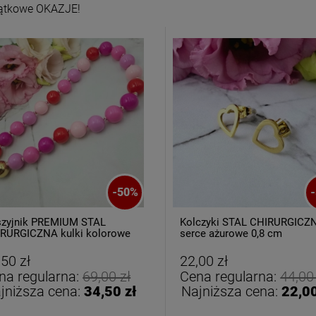
ątkowe OKAZJE!
oletka srebrna STAL
Bransoletka srebrna STAL
CHIRURGICZNA
CHIRURGICZNA jodełka
-
50
%
-
odułowa czarne
cyrkonie
79,00 zł
69,00 zł
iczyny kryształki
zyjnik PREMIUM STAL
Kolczyki STAL CHIRURGICZ
RURGICZNA kulki kolorowe
serce ażurowe 0,8 cm
DO KOSZYKA
DO KOSZYKA
,50 zł
22,00 zł
na regularna:
69,00 zł
Cena regularna:
44,00
jniższa cena:
34,50 zł
Najniższa cena:
22,00