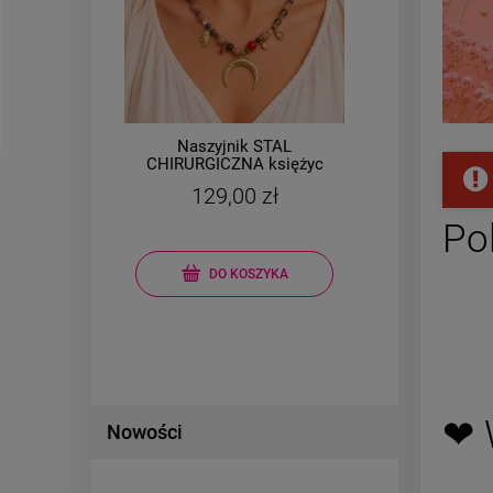
Naszyjnik STAL
B
ka
CHIRURGICZNA księżyc
kamienie naturalne
un
129,00 zł
sz
Po
DO KOSZYKA
❤ 
Nowości