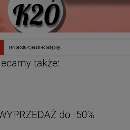
ransoletka STAL
ZESTAW - naszyjnik i
CHIRURGICZNA
bransoletka kamienie
Ten produkt jest niedostępny.
iwersalna czarny
naturalne róż
49,00 zł
129,00 zł
nurek koniczyna
cyrkonie
lecamy także:
zobacz więcej
DO KOSZYKA
WYPRZEDAŻ do -50%