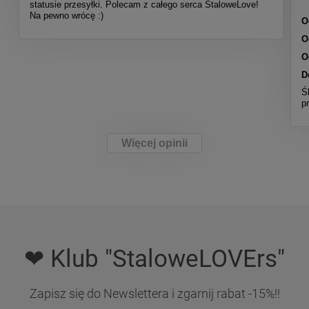
statusie przesyłki. Polecam z całego serca StaloweLove!
Na pewno wrócę :)
O
O
O
D
Ś
p
Więcej opinii
❤ Klub "StaloweLOVErs"
Zapisz się do Newslettera i zgarnij rabat -15%!!