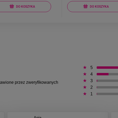
DO KOSZYKA
DO KOSZYKA
5
4
3
ystawione przez zweryfikowanych
2
1
Ania