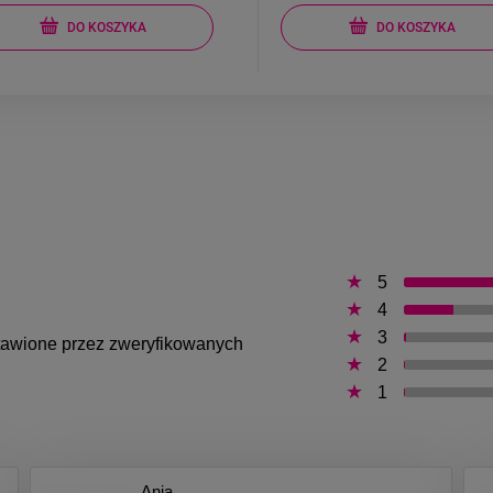
DO KOSZYKA
DO KOSZYKA
5
4
3
ystawione przez zweryfikowanych
2
1
Ania