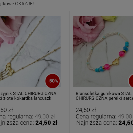
ątkowe OKAZJE!
oletka srebrna STAL
Bransoletka srebrna STAL
CHIRURGICZNA
CHIRURGICZNA
-
50
%
-
dułowa ażurowa
modułowa czarne
69,00 zł
79,00 zł
cyrkonie
koniczyny kryształki
zyjnik STAL CHIRURGICZNA
Bransoletka gumkowa STAL
ki złote kokardka łańcuszki
CHIRURGICZNA perełki serc
DO KOSZYKA
DO KOSZYKA
,50 zł
24,50 zł
na regularna:
49,00 zł
Cena regularna:
49,00
jniższa cena:
24,50 zł
Najniższa cena:
24,50