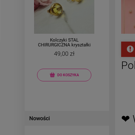
Kolczyki STAL
yc
CHIRURGICZNA kryształki
CHIR
żółte okrągłe szlifowane
ko
49,00 zł
m
Po
DO KOSZYKA
❤ 
Nowości