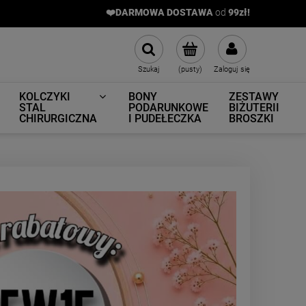
❤️DARMOWA DOSTAWA
od
9
9zł!
Szukaj
(pusty)
Zaloguj się
KOLCZYKI
BONY
ZESTAWY
STAL
PODARUNKOWE
BIŻUTERII
CHIRURGICZNA
I PUDEŁECZKA
BROSZKI