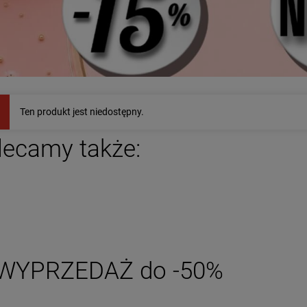
-
50
%
Naszyjnik STAL
ZESTAW bransoletki STAL
URGICZNA czarne i
CHIRURGICZNA gumkowa
Ten produkt jest niedostępny.
lorowe kryształki
białą czarna
69,00 zł
29,50 zł
edalion turkus
Cena regularna:
59,00 zł
lecamy także:
Najniższa cena:
29,50 zł
DO KOSZYKA
DO KOSZYKA
WYPRZEDAŻ do -50%