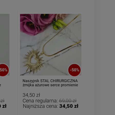
Bransoletka srebrna STAL
Bransoletka s
CHIRURGICZNA jodełka
CHIRURGICZ
50
%
-
50
%
cyrkonie
szeroka 
69,00 zł
49,00
Naszyjnik STAL CHIRURGICZNA
Bransoletk
e
żmijka ażurowe serce promienie
CHIRURGIC
perełki
żmijka supe
DO KOSZYKA
DO K
34,50 zł
24,50 zł
 zł
Cena regularna:
69,00 zł
Cena reg
 zł
Najniższa cena:
34,50 zł
Najniższ