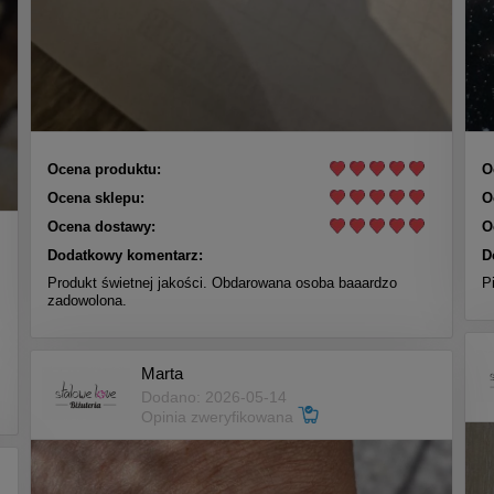
Ocena produktu:
O
Ocena sklepu:
O
Ocena dostawy:
O
Dodatkowy komentarz:
D
Produkt świetnej jakości. Obdarowana osoba baaardzo
P
zadowolona.
Marta
Dodano: 2026-05-14
Opinia zweryfikowana