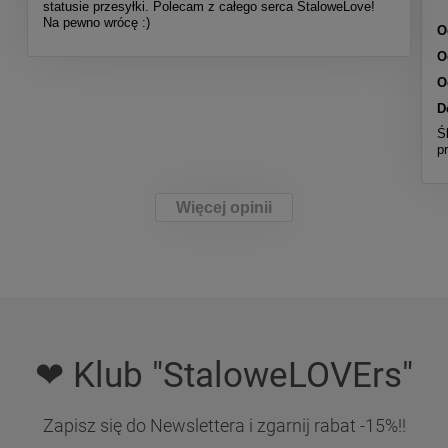
statusie przesyłki. Polecam z całego serca StaloweLove!
Na pewno wrócę :)
O
O
O
D
Ś
p
Więcej opinii
❤ Klub "StaloweLOVErs"
Zapisz się do Newslettera i zgarnij rabat -15%!!