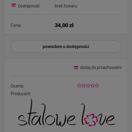
Bransoletka srebrna STAL
Bransoletka srebrn
Dostępność:
brak towaru
CHIRURGICZNA
CHIRURGICZNA jo
modułowa czarne
cyrkonie
79,00 zł
69,00 zł
koniczyny kryształki
34,00 zł
Cena:
DO KOSZYKA
DO KOSZYK
powiadom o dostępności
dodaj do przechowalni
Ocena:
Producent: