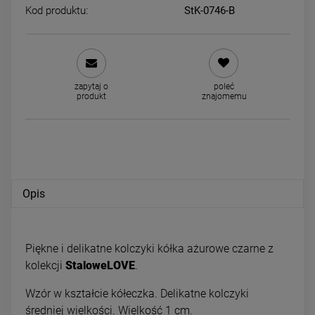
Kod produktu:
StK-0746-B
Kolczyki STAL CHIRURGICZNA
Kolczyki STAL CHIRURGICZ
bigiel dla dziewczynek kokardka
bigiel pięć kryształków 1,2 
zapytaj o
poleć
cyrkonie jasne złoto
34,00 zł
34,00 zł
produkt
znajomemu
powiadom o dostępności
powiadom o dostępności
Opis
Piękne i delikatne kolczyki kółka ażurowe czarne z
kolekcji
StaloweLOVE
.
Wzór w kształcie kółeczka. Delikatne kolczyki
średniej wielkości. Wielkość 1 cm.