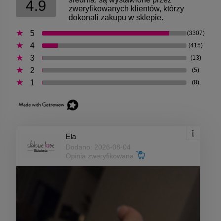
4.9
zweryfikowanych klientów, którzy
dokonali zakupu w sklepie.
5
(3307)
4
(415)
3
(13)
2
(5)
1
(8)
Ela
Dodano: 2026-08-04
Opinia zweryfikowana