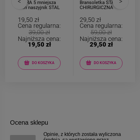
CYFRA 5 mniejsza
Bransoletka STAL
2cm naszyjnik STAL
CHIRURGICZNA
CHIRURGICZNA
kamienie kryształki
serce złote
19,50 zł
29,50 zł
Cena regularna:
Cena regularna:
39,00 zł
59,00 zł
Najniższa cena:
Najniższa cena:
19,50 zł
29,50 zł
DO KOSZYKA
DO KOSZYKA
Ocena sklepu
Opinie, z których została wyliczona
średnia, są wystawione przez