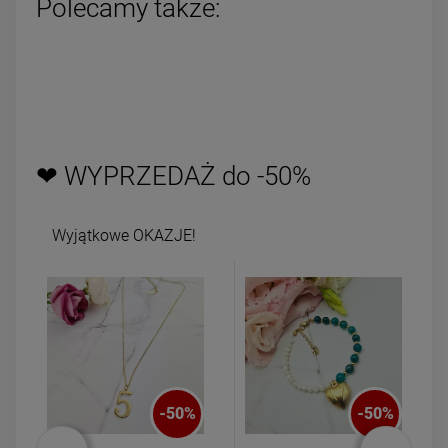
Polecamy także:
❤ WYPRZEDAŻ do -50%
Wyjątkowe OKAZJE!
-
50
%
-
50
%