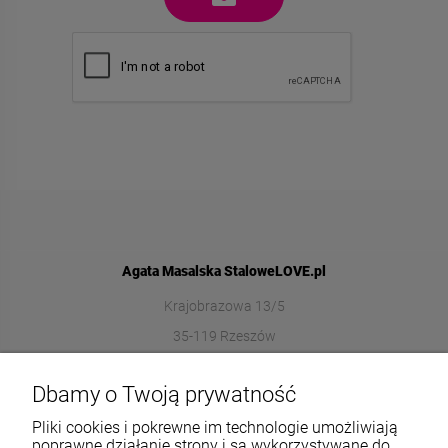
Agata Masalska StaloweLOVE.pl
Krajobrazowa 13/5
35-119 Rzeszów
572989669
Dbamy o Twoją prywatność
sklep@stalowelove.com.pl
Pliki cookies i pokrewne im technologie umożliwiają
poprawne działanie strony i są wykorzystywane do