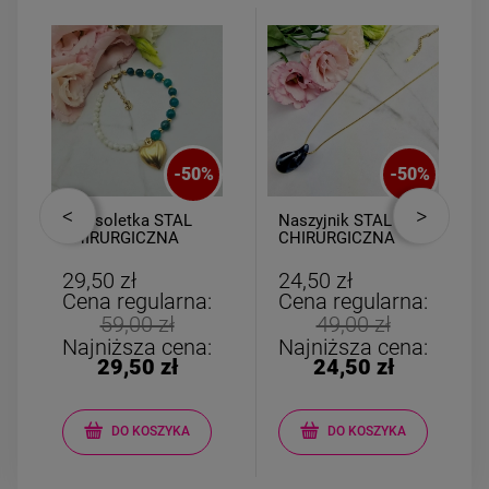
-
50
%
-
50
%
Bransoletka STAL
Naszyjnik STAL
CHIRURGICZNA
CHIRURGICZNA
kamienie kryształki
żmijka kropla
serce złote
kamień marmur
29,50 zł
24,50 zł
czarny
Cena regularna:
Cena regularna:
59,00 zł
49,00 zł
Najniższa cena:
Najniższa cena:
29,50 zł
24,50 zł
DO KOSZYKA
DO KOSZYKA