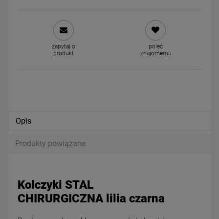
Naszyjnik STAL CHIRURGICZNA
Naszyjnik STAL CHIRURGIC
zapytaj o
poleć
produkt
znajomemu
potrójny serce
czarne kryształki
59,00 zł
44,00 zł
powiadom o dostępności
powiadom o dostępności
Opis
Produkty powiązane
Kolczyki STAL
CHIRURGICZNA lilia czarna