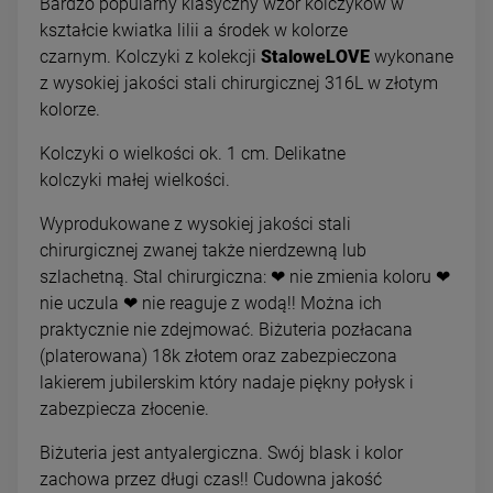
Bardzo popularny klasyczny wzór kolczyków w
kształcie kwiatka lilii a środek w kolorze
czarnym. Kolczyki z kolekcji
StaloweLOVE
wykonane
z wysokiej jakości stali chirurgicznej 316L w złotym
kolorze.
Kolczyki o wielkości ok. 1 cm. Delikatne
kolczyki małej wielkości.
Wyprodukowane z wysokiej jakości stali
chirurgicznej zwanej także nierdzewną lub
szlachetną. Stal chirurgiczna: ❤ nie zmienia koloru ❤
nie uczula ❤ nie reaguje z wodą!! Można ich
praktycznie nie zdejmować. Biżuteria pozłacana
(platerowana) 18k złotem oraz zabezpieczona
lakierem jubilerskim który nadaje piękny połysk i
zabezpiecza złocenie.
Biżuteria jest antyalergiczna. Swój blask i kolor
zachowa przez długi czas!! Cudowna jakość