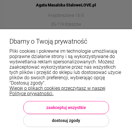
Agata Masalska StaloweLOVE.pl
Krajobrazowa 13/5
35-119 Rzeszów
572989669
Dbamy o Twoją prywatność
sklep@stalowelove.com.pl
Pliki cookies i pokrewne im technologie umożliwiają
poprawne działanie strony i są wykorzystywane do
wyświetlania reklam spersonalizowanych. Możesz
Informacje
zaakceptować wykorzystanie przez nas wszystkich
tych plików i przejść do sklepu lub dostosować użycie
O nas
plików do swoich preferencji, wybierając opcję
"Dostosuj zgody".
Więcej o plikach cookies przeczytasz w naszej
TWOJE KONTO
Polityce prywatności.
Sklep: StaloweLOVE, Krajobrazowa 13/5, 35-119 Rzeszów, woj.
podkarpackie, NIP: 8133612433, tel.:
572 989 669
, e-mail:
sklep@stalowelove.com.pl
zaakceptuj wszystkie
dostosuj zgody