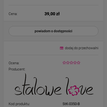
Kolczyki STAL
Naszyjnik STA
CHIRURGICZNA bigiel
CHIRURGICZNA kon
koniczynki różowy
kryształek jasn
44,00 zł
49,00 zł
39,00 zł
kryształek
Cena:
DO KOSZYKA
DO KOSZYK
powiadom o dostępności
dodaj do przechowalni
Ocena:
Producent:
Kod produktu:
StK-0350-B