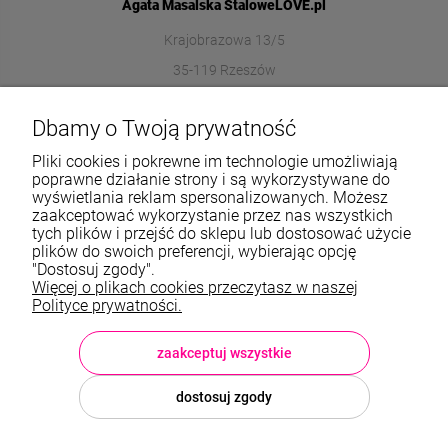
Agata Masalska StaloweLOVE.pl
Krajobrazowa 13/5
35-119 Rzeszów
572989669
Dbamy o Twoją prywatność
sklep@stalowelove.com.pl
Pliki cookies i pokrewne im technologie umożliwiają
poprawne działanie strony i są wykorzystywane do
wyświetlania reklam spersonalizowanych. Możesz
Informacje
zaakceptować wykorzystanie przez nas wszystkich
tych plików i przejść do sklepu lub dostosować użycie
O nas
plików do swoich preferencji, wybierając opcję
"Dostosuj zgody".
Więcej o plikach cookies przeczytasz w naszej
TWOJE KONTO
Polityce prywatności.
Sklep: StaloweLOVE, Krajobrazowa 13/5, 35-119 Rzeszów, woj.
podkarpackie, NIP: 8133612433, tel.:
572 989 669
, e-mail:
sklep@stalowelove.com.pl
zaakceptuj wszystkie
dostosuj zgody