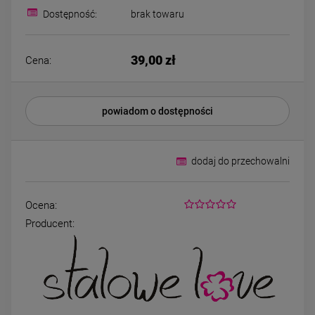
Kolczyki STAL
Kolczyki STAL
Dostępność:
brak towaru
CHIRURGICZNA motylek
CHIRURGICZNA kw
czarny
niebieski cyrkon
39,00 zł
44,00 zł
39,00 zł
Cena:
DO KOSZYKA
DO KOSZYK
powiadom o dostępności
dodaj do przechowalni
Ocena:
Producent: