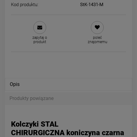
Kod produktu:
StK-1431-M
Kolczyki STAL CHIRURGICZNA
Kolczyki STAL CHIRURGICZ
ażurowe zapinane elipsa
kulki złote średnie 0,5 cm
zapytaj o
poleć
większa cyrkonie
39,00 zł
29,00 zł
produkt
znajomemu
powiadom o dostępności
DO KOSZYKA
Opis
Produkty powiązane
Kolczyki STAL
CHIRURGICZNA koniczyna czarna