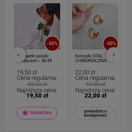
-
50
%
-
50
%
Skarpetki polski
Kolczyki STAL
producent r. 36-39
CHIRURGICZNA
miś granatowy
bigiel dla
dziewczynek
19,50 zł
22,00 zł
czerwony motylek
Cena regularna:
Cena regularna:
39,00 zł
44,00 zł
Najniższa cena:
Najniższa cena:
19,50 zł
22,00 zł
powiadom o
DO KOSZYKA
dostępności