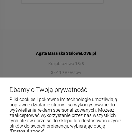
Agata Masalska StaloweLOVE.pl
Krajobrazowa 13/5
35-119 Rzeszów
572989669
Dbamy o Twoją prywatność
sklep@stalowelove.com.pl
Pliki cookies i pokrewne im technologie umożliwiają
poprawne działanie strony i są wykorzystywane do
wyświetlania reklam spersonalizowanych. Możesz
Informacje
zaakceptować wykorzystanie przez nas wszystkich
tych plików i przejść do sklepu lub dostosować użycie
O nas
plików do swoich preferencji, wybierając opcję
"Dostosuj zgody".