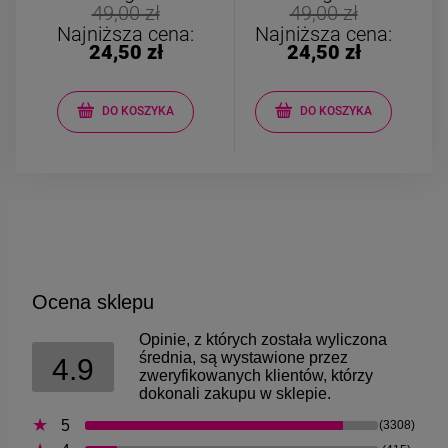
Bransoletka srebrna STAL
Bransoletka srebrn
49,00 zł
49,00 zł
CHIRURGICZNA
CHIRURGICZN
Najniższa cena:
Najniższa cena:
modułowa ażurowa
modułowa czar
24,50 zł
24,50 zł
69,00 zł
79,00 zł
cyrkonie
koniczyny kryszta
DO KOSZYKA
DO KOSZYKA
DO KOSZYKA
DO KOSZYK
Ocena sklepu
Opinie, z których została wyliczona
średnia, są wystawione przez
4.9
zweryfikowanych klientów, którzy
dokonali zakupu w sklepie.
5
(3308)