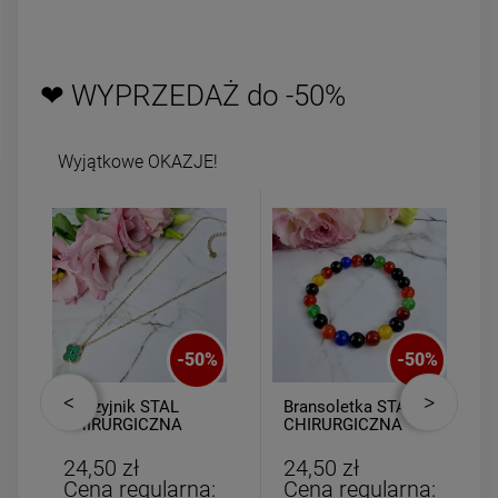
powiadom o
dostępności
DO KOSZYK
❤ WYPRZEDAŻ do -50%
Wyjątkowe OKAZJE!
-
50
%
-
50
%
Naszyjnik STAL
Bransoletka STAL
CHIRURGICZNA
CHIRURGICZNA
medalion zielona
gumkowa kolorowe
koniczyna złoty rant
kulki
24,50 zł
24,50 zł
Cena regularna:
Cena regularna: