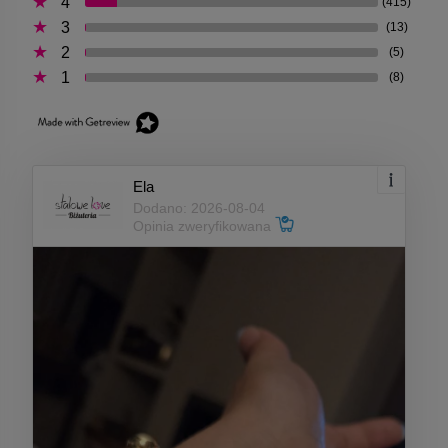
4
(415)
3
(13)
2
(5)
1
(8)
Ela
Dodano: 2026-08-04
Opinia zweryfikowana