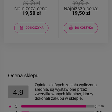
Kolczyki STAL
Kolczyki STAL
39,00 zł
39,00 zł
CHIRURGICZNA motylek
CHIRURGICZNA kw
Najniższa cena:
Najniższa cena:
czarny
niebieski cyrkon
19,50 zł
19,50 zł
39,00 zł
44,00 zł
DO KOSZYKA
DO KOSZYKA
DO KOSZYKA
DO KOSZYK
Ocena sklepu
Opinie, z których została wyliczona
średnia, są wystawione przez
4.9
zweryfikowanych klientów, którzy
dokonali zakupu w sklepie.
5
(3310)