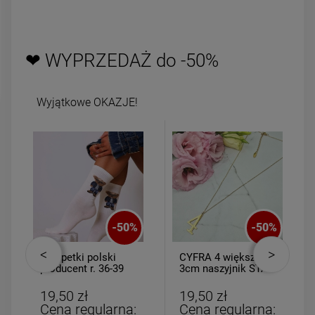
powiadom o
DO KOSZYKA
dostępności
❤ WYPRZEDAŻ do -50%
Wyjątkowe OKAZJE!
-
50
%
-
50
%
Skarpetki polski
CYFRA 4 większa
producent r. 36-39
3cm naszyjnik STAL
miś granatowy
CHIRURGICZNA
19,50 zł
19,50 zł
Cena regularna:
Cena regularna: