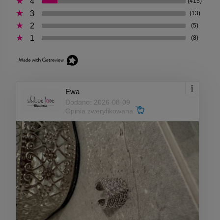
4
(415)
3
(13)
2
(5)
1
(8)
Ewa
Dodano: 2026-08-09
Opinia zweryfikowana