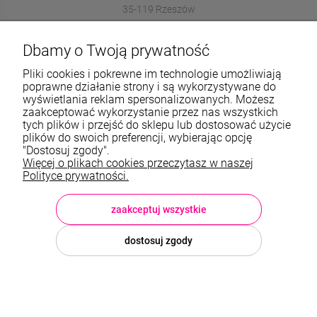
35-119 Rzeszów
572989669
Dbamy o Twoją prywatność
sklep@stalowelove.com.pl
Pliki cookies i pokrewne im technologie umożliwiają
poprawne działanie strony i są wykorzystywane do
wyświetlania reklam spersonalizowanych. Możesz
Informacje
zaakceptować wykorzystanie przez nas wszystkich
tych plików i przejść do sklepu lub dostosować użycie
O nas
plików do swoich preferencji, wybierając opcję
"Dostosuj zgody".
Więcej o plikach cookies przeczytasz w naszej
TWOJE KONTO
Polityce prywatności.
Sklep: StaloweLOVE, Krajobrazowa 13/5, 35-119 Rzeszów, woj.
podkarpackie, NIP: 8133612433, tel.:
572 989 669
, e-mail:
sklep@stalowelove.com.pl
zaakceptuj wszystkie
dostosuj zgody
© 2026 stalowelove.com.pl . Wszelkie prawa zastrzeżone.
Styl graficzny i aplikacje ShopGadget.pl
Sklep internetowy Shoper
Premium