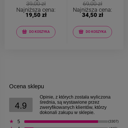
Bransoletka srebrna STAL
Bransoletka srebrn
39,00 zł
69,00 zł
CHIRURGICZNA
CHIRURGICZNA jo
Najniższa cena:
Najniższa cena:
modułowa czarne
cyrkonie
19,50 zł
34,50 zł
79,00 zł
69,00 zł
koniczyny kryształki
DO KOSZYKA
DO KOSZYKA
DO KOSZYKA
DO KOSZYK
Ocena sklepu
Opinie, z których została wyliczona
średnia, są wystawione przez
4.9
zweryfikowanych klientów, którzy
dokonali zakupu w sklepie.
5
(3307)