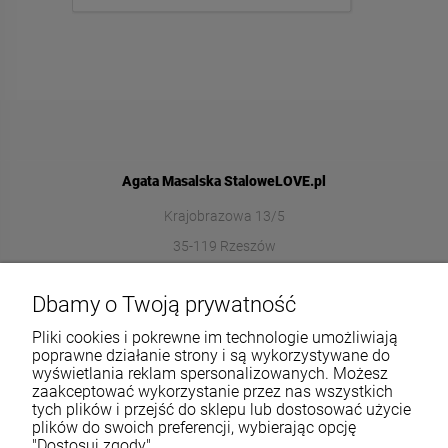
Agata Masalska StaloweLOVE.pl
Krajobrazowa 13/5
35-119 Rzeszów
572989669
Dbamy o Twoją prywatność
sklep@stalowelove.com.pl
Pliki cookies i pokrewne im technologie umożliwiają
poprawne działanie strony i są wykorzystywane do
wyświetlania reklam spersonalizowanych. Możesz
Informacje
zaakceptować wykorzystanie przez nas wszystkich
tych plików i przejść do sklepu lub dostosować użycie
O nas
plików do swoich preferencji, wybierając opcję
"Dostosuj zgody".