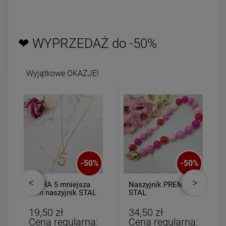
DO KOSZYKA
DO KOSZYK
❤ WYPRZEDAŻ do -50%
Wyjątkowe OKAZJE!
-
50
%
-
50
%
CYFRA 5 mniejsza
Naszyjnik PREMIUM
2cm naszyjnik STAL
STAL
CHIRURGICZNA
CHIRURGICZNA
kulki kolorowe
19,50 zł
34,50 zł
Cena regularna:
Cena regularna: