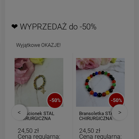
DO KOSZYKA
DO KOSZYK
❤ WYPRZEDAŻ do -50%
Wyjątkowe OKAZJE!
-
50
%
-
50
%
Pierścionek STAL
Bransoletka STAL
CHIRURGICZNA
CHIRURGICZNA
elastyczny
gumkowa kolorowe
kryształki
kulki
24,50 zł
24,50 zł
opalizujące lilia
Cena regularna:
Cena regularna: