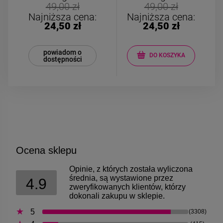
Bransoletka srebrna STAL
Bransoletka srebrn
49,00 zł
49,00 zł
CHIRURGICZNA
CHIRURGICZN
Najniższa cena:
Najniższa cena:
modułowa ażurowa
modułowa czar
24,50 zł
24,50 zł
69,00 zł
79,00 zł
cyrkonie
koniczyny kryszta
powiadom o
DO KOSZYKA
dostępności
DO KOSZYKA
DO KOSZYK
Ocena sklepu
Opinie, z których została wyliczona
średnia, są wystawione przez
4.9
zweryfikowanych klientów, którzy
dokonali zakupu w sklepie.
5
(3308)