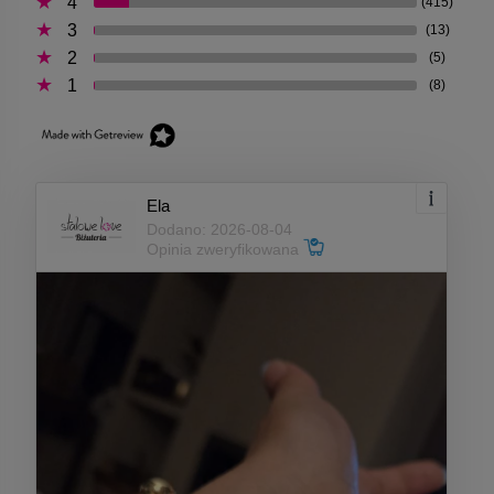
4
(415)
3
(13)
2
(5)
1
(8)
Ela
Dodano: 2026-08-04
Opinia zweryfikowana