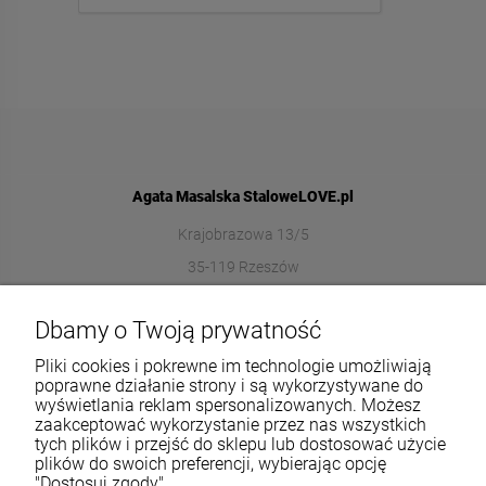
Agata Masalska StaloweLOVE.pl
Krajobrazowa 13/5
35-119 Rzeszów
572989669
Dbamy o Twoją prywatność
sklep@stalowelove.com.pl
Pliki cookies i pokrewne im technologie umożliwiają
poprawne działanie strony i są wykorzystywane do
wyświetlania reklam spersonalizowanych. Możesz
Informacje
zaakceptować wykorzystanie przez nas wszystkich
tych plików i przejść do sklepu lub dostosować użycie
O nas
plików do swoich preferencji, wybierając opcję
"Dostosuj zgody".