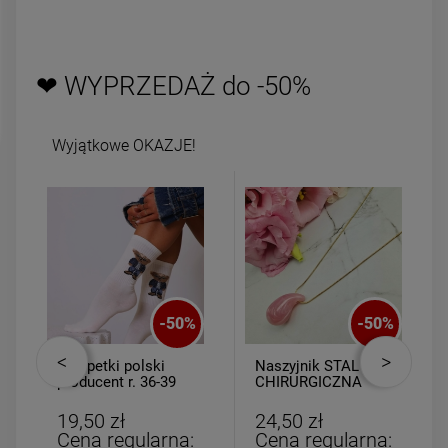
powiadom o
DO KOSZYKA
dostępności
❤ WYPRZEDAŻ do -50%
Wyjątkowe OKAZJE!
-
50
%
-
50
%
Skarpetki polski
Naszyjnik STAL
producent r. 36-39
CHIRURGICZNA
miś granatowy
medalion kropla
kryształ różowy
19,50 zł
24,50 zł
Cena regularna:
Cena regularna: