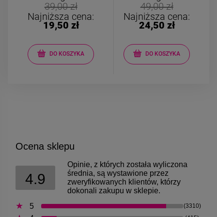
Kolczyki STAL
Kolczyki STAL
39,00 zł
49,00 zł
CHIRURGICZNA motylek
CHIRURGICZNA kw
Najniższa cena:
Najniższa cena:
czarny
niebieski cyrkon
19,50 zł
24,50 zł
39,00 zł
44,00 zł
DO KOSZYKA
DO KOSZYKA
DO KOSZYKA
DO KOSZYK
Ocena sklepu
Opinie, z których została wyliczona
średnia, są wystawione przez
4.9
zweryfikowanych klientów, którzy
dokonali zakupu w sklepie.
5
(3310)