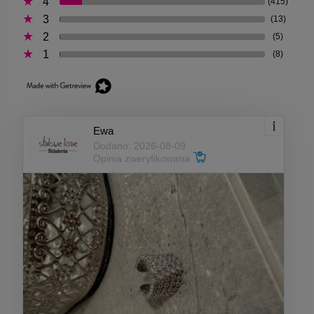
4
(415)
3
(13)
2
(5)
1
(8)
Ewa
Dodano: 2026-08-09
Opinia zweryfikowana