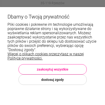
35-119 Rzeszów
572989669
Dbamy o Twoją prywatność
sklep@stalowelove.com.pl
Pliki cookies i pokrewne im technologie umożliwiają
poprawne działanie strony i są wykorzystywane do
wyświetlania reklam spersonalizowanych. Możesz
Informacje
zaakceptować wykorzystanie przez nas wszystkich
tych plików i przejść do sklepu lub dostosować użycie
O nas
plików do swoich preferencji, wybierając opcję
"Dostosuj zgody".
Więcej o plikach cookies przeczytasz w naszej
TWOJE KONTO
Polityce prywatności.
Sklep: StaloweLOVE, Krajobrazowa 13/5, 35-119 Rzeszów, woj.
podkarpackie, NIP: 8133612433, tel.:
572 989 669
, e-mail:
sklep@stalowelove.com.pl
zaakceptuj wszystkie
dostosuj zgody
© 2026 stalowelove.com.pl . Wszelkie prawa zastrzeżone.
Styl graficzny i aplikacje ShopGadget.pl
Sklep internetowy Shoper
Premium