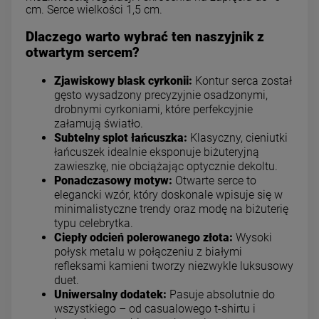
cm. Serce wielkości 1,5 cm.
Dlaczego warto wybrać ten naszyjnik z
otwartym sercem?
Zjawiskowy blask cyrkonii:
Kontur serca został
gęsto wysadzony precyzyjnie osadzonymi,
drobnymi cyrkoniami, które perfekcyjnie
załamują światło.
Subtelny splot łańcuszka:
Klasyczny, cieniutki
łańcuszek idealnie eksponuje biżuteryjną
zawieszkę, nie obciążając optycznie dekoltu.
Ponadczasowy motyw:
Otwarte serce to
elegancki wzór, który doskonale wpisuje się w
minimalistyczne trendy oraz modę na biżuterię
typu celebrytka.
Ciepły odcień polerowanego złota:
Wysoki
połysk metalu w połączeniu z białymi
refleksami kamieni tworzy niezwykle luksusowy
duet.
Uniwersalny dodatek:
Pasuje absolutnie do
wszystkiego – od casualowego t-shirtu i