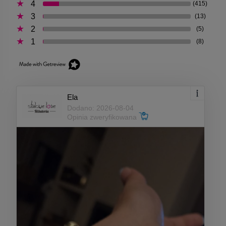
4
(415)
3
(13)
2
(5)
1
(8)
Ela
Dodano: 2026-08-04
Opinia zweryfikowana