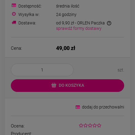
Kolczyki STAL
Kolczyki STAL
Dostępność:
średnia ilość
CHIRURGICZNA motylek
CHIRURGICZNA kw
czarny
niebieski cyrkon
Wysyłka w:
24 godziny
39,00 zł
44,00 zł
Dostawa:
od 9,90 zł
- ORLEN Paczka
sprawdź formy dostawy
DO KOSZYKA
DO KOSZYK
49,00 zł
Cena:
szt.
DO KOSZYKA
dodaj do przechowalni
Ocena:
Producent: