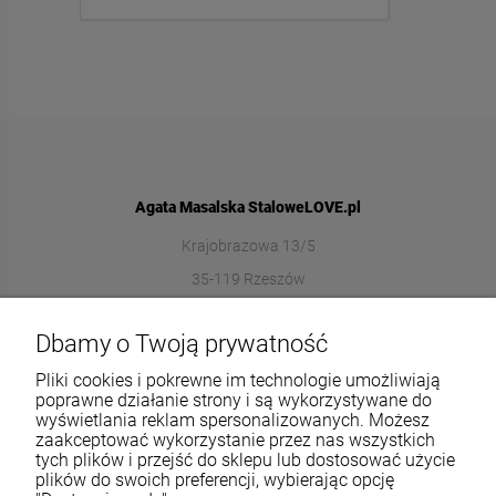
Agata Masalska StaloweLOVE.pl
Krajobrazowa 13/5
35-119 Rzeszów
572989669
Dbamy o Twoją prywatność
sklep@stalowelove.com.pl
Pliki cookies i pokrewne im technologie umożliwiają
poprawne działanie strony i są wykorzystywane do
wyświetlania reklam spersonalizowanych. Możesz
Informacje
zaakceptować wykorzystanie przez nas wszystkich
tych plików i przejść do sklepu lub dostosować użycie
O nas
plików do swoich preferencji, wybierając opcję