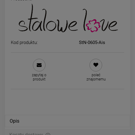
ZESTAW - naszyjnik i kolczyki
Kolczyki STAL CHIRURGICZ
serce cyrkonie jasne
ażurowe zapinane elipsa
cyrkonie jasne złoto
79,00 zł
44,00 zł
Kod produktu:
StN-0605-Ais
powiadom o dostępności
DO KOSZYKA
zapytaj o
poleć
produkt
znajomemu
Opis
Koszty dostawy