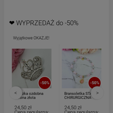
❤ WYPRZEDAŻ do -50%
Wyjątkowe OKAZJE!
-
50
%
-
50
%
Broszka ozdobna
Bransoletka STAL
korona złota
CHIRURGICZNA
cyrkonie i perła
gumkowa medalion
łezka różowa
24,50 zł
24,50 zł
Cena regularna:
Cena regularna: