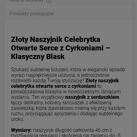
Produkty powiązane
Złoty Naszyjnik Celebrytka
Otwarte Serce z Cyrkoniami –
Klasyczny Blask
Szukasz subtelnej biżuterii, która w elegancki sposób
wyrazi najpiękniejsze uczucia, a jednocześnie
rozświetli każdą Twoją stylizację?
Złoty naszyjnik
celebrytka otwarte serce z cyrkoniami
to
ponadczasowa klasyka w nowoczesnym, lśniącym
wydaniu. Ten wyjątkowy
naszyjnik z serduszkiem
łączy delikatny, kobiecy łańcuszek z efektowną
zawieszką, która zjawiskowo mienią się przy każdym
ruchu, przyciągając spojrzenia i dodając subtelnego
uroku.
Wymiary:
naszyjnik długość całkowita 46 cm z
możliwością regulacji i skrócenia na zapięciu do -5