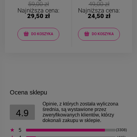
Kolczyki STAL
Kolczyki STAL
59,00 zł
49,00 zł
CHIRURGICZNA motylek
CHIRURGICZNA kw
Najniższa cena:
Najniższa cena:
czarny
niebieski cyrkon
29,50 zł
24,50 zł
39,00 zł
44,00 zł
DO KOSZYKA
DO KOSZYKA
DO KOSZYKA
DO KOSZYK
Ocena sklepu
Opinie, z których została wyliczona
średnia, są wystawione przez
4.9
zweryfikowanych klientów, którzy
dokonali zakupu w sklepie.
5
(3308)