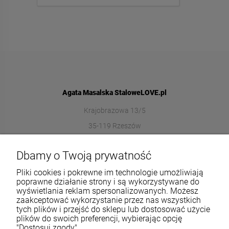
Agata Masalska StaloweLOVE.pl
Krajobrazowa 13/5
35-119 Rzeszów
572989669
Dbamy o Twoją prywatność
sklep@stalowelove.com.pl
Pliki cookies i pokrewne im technologie umożliwiają
poprawne działanie strony i są wykorzystywane do
wyświetlania reklam spersonalizowanych. Możesz
Informacje
zaakceptować wykorzystanie przez nas wszystkich
tych plików i przejść do sklepu lub dostosować użycie
O nas
plików do swoich preferencji, wybierając opcję
"Dostosuj zgody".