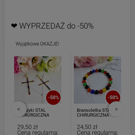
powiadom o
DO KOSZYKA
dostępności
❤ WYPRZEDAŻ do -50%
Wyjątkowe OKAZJE!
-
50
%
-
50
%
Kolczyki STAL
Bransoletka STAL
CHIRURGICZNA
CHIRURGICZNA
duże krzyżyki
gumkowa kolorowe
kolorowe cyrkonie
kulki
29,50 zł
24,50 zł
Cena regularna:
Cena regularna: