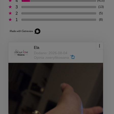
4
(415)
3
(13)
2
(5)
1
(8)
Ela
Dodano: 2026-08-04
Opinia zweryfikowana