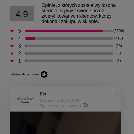
Opinie, z których została wyliczona
średnia, są wystawione przez
4.9
zweryfikowanych klientów, którzy
dokonali zakupu w sklepie.
5
(3308)
4
(415)
3
(13)
2
(5)
1
(8)
Ela
Dodano: 2026-08-04
Opinia zweryfikowana