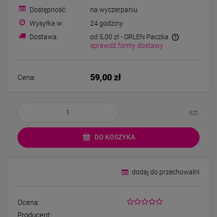
Bransoletka srebrna STAL
Bransoletka srebrn
Dostępność:
na wyczerpaniu
CHIRURGICZNA
CHIRURGICZN
modułowa ażurowa
modułowa czar
Wysyłka w:
24 godziny
69,00 zł
79,00 zł
cyrkonie
koniczyny kryszta
Dostawa:
od 5,00 zł
- ORLEN Paczka
sprawdź formy dostawy
DO KOSZYKA
DO KOSZYK
59,00 zł
Cena:
szt.
DO KOSZYKA
dodaj do przechowalni
Ocena:
Producent: