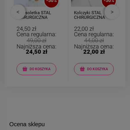
-
50
%
-
50
%
Bransoletka STAL
Kolczyki STAL
CHIRURGICZNA
CHIRURGICZNA
gumkowa medalion
bigiel słonik szary
łezka różowa
biały
24,50 zł
22,00 zł
Cena regularna:
Cena regularna:
49,00 zł
44,00 zł
Najniższa cena:
Najniższa cena:
24,50 zł
22,00 zł
DO KOSZYKA
DO KOSZYKA
Ocena sklepu