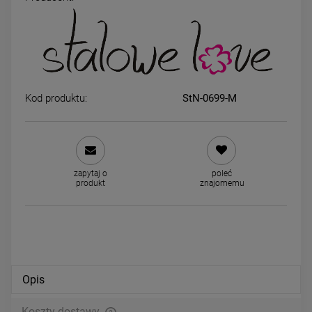
Bransoletka STAL
Naszyjnik PREMIUM STAL
CHIRURGICZNA uniwersalna
CHIRURGICZNA jasne kryszta
sznurkowa kamienie
kamienie słońce złote
49,00 zł
89,00 zł
Kod produktu:
StN-0699-M
DO KOSZYKA
DO KOSZYKA
zapytaj o
poleć
produkt
znajomemu
Opis
Koszty dostawy