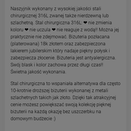
Naszyjnik wykonany z wysokiej jakości stali
chirurgicznej 316L zwanej także nierdzewną lub
szlachetną. Stal chirurgiczna 316L: ❤ nie zmienia
koloru ❤ nie uczula ❤ nie reaguje z wodą!! Można jej
praktycznie nie zdejmować. Biżuteria pozłacana
(platerowana) 18k złotem oraz zabezpieczona
lakierem jubilerskim który nadaje piękny połysk i
zabezpiecza złocenie. Biżuteria jest antyalergiczna.
Swój blask i kolor zachowa przez długi czas!!
Świetna jakość wykonania.
Stal chirurgiczna to wspaniała alternatywa dla często
10-krotnie droższej biżuterii wykonanej z metali
szlachetnych takich jak złoto. Dzięki tak atrakcyjnej
cenie możesz powiększać swoją kolekcję pięknej
biżuterii na każdą okazję bez uszczerbku na
domowym budżecie :)