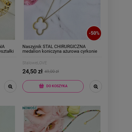
-
50
%
ZNA
Naszyjnik STAL CHIRURGICZNA
ształki
medalion koniczyna ażurowa cyrkonie
StaloweLOVE
24,50 zł
49,00 zł
DO KOSZYKA
NOWOŚĆ