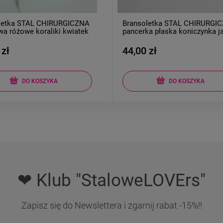
letka STAL CHIRURGICZNA
Kolczyki STAL CHIRURGICZN
ka płaska koniczynka jasne
koniczyna 0,6 cm jasne złoto
 zł
29,00 zł
DO KOSZYKA
DO KOSZYKA
❤ Klub "StaloweLOVErs"
Zapisz się do Newslettera i zgarnij rabat -15%!!