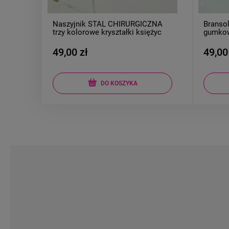
ZNA
Bransoletka STAL CHIRURGICZNA
Branso
ężyc
gumkowa różowe koraliki kwiatek
pancer
złoto
49,00 zł
44,00
DO KOSZYKA