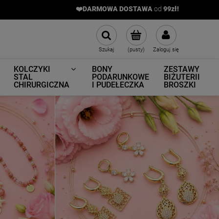
❤️DARMOWA DOSTAWA
od
9
9zł!
Szukaj
(pusty)
Zaloguj się
KOLCZYKI
BONY
ZESTAWY
STAL
PODARUNKOWE
BIŻUTERII
CHIRURGICZNA
I PUDEŁECZKA
BROSZKI