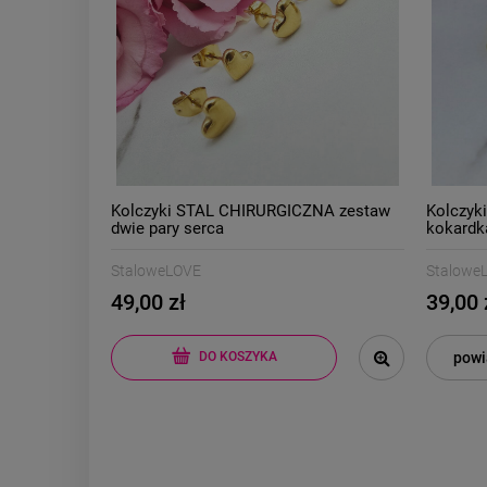
Kolczyki STAL CHIRURGICZNA zestaw
Kolczyk
dwie pary serca
kokardk
StaloweLOVE
Stalowe
49,00 zł
39,00 
powi
DO KOSZYKA