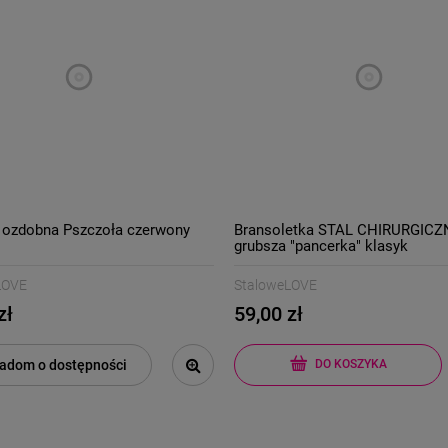
 ozdobna Pszczoła czerwony
Bransoletka STAL CHIRURGIC
grubsza "pancerka" klasyk
LOVE
StaloweLOVE
zł
59,00 zł
adom o dostępności
DO KOSZYKA