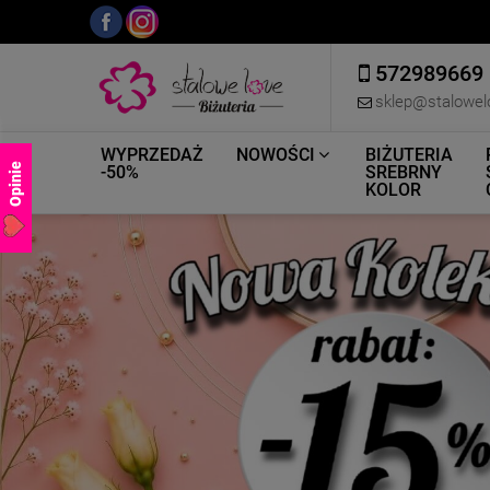
572989669
sklep@stalowel
WYPRZEDAŻ
NOWOŚCI
BIŻUTERIA
Opinie
-50%
SREBRNY
KOLOR