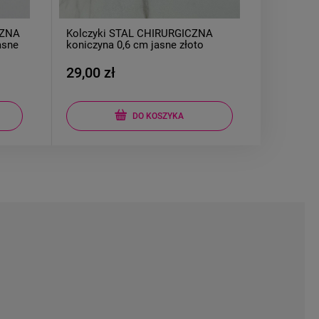
A
Kolczyki STAL CHIRURGICZNA
ZESTAW -
kwiatek zielony 0,8 cm
koniczyn
39,00 zł
79,00 
DO KOSZYKA