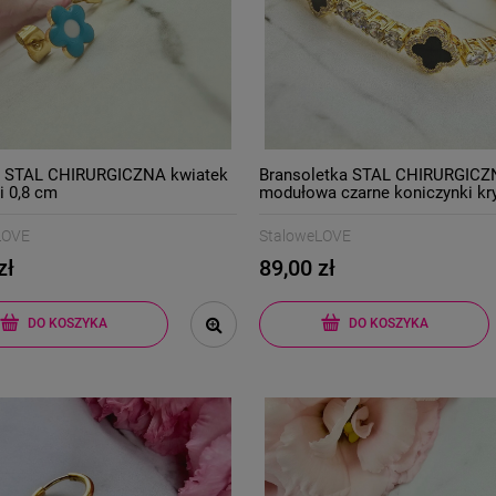
i STAL CHIRURGICZNA kwiatek
Bransoletka STAL CHIRURGIC
i 0,8 cm
modułowa czarne koniczynki kry
jasne złoto
LOVE
StaloweLOVE
zł
89,00 zł
DO KOSZYKA
DO KOSZYKA