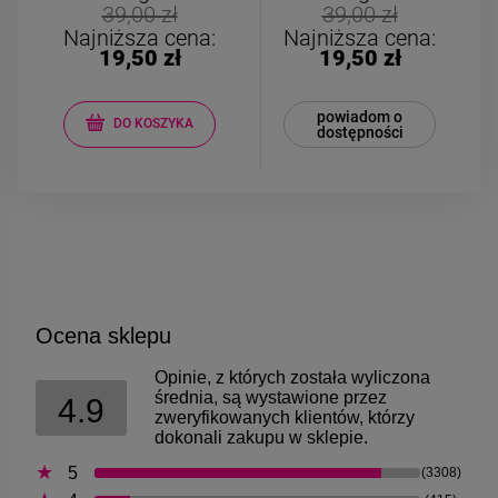
Kolczyki STAL
Kolczyki STAL
39,00 zł
39,00 zł
CHIRURGICZNA motylek
CHIRURGICZNA kw
Najniższa cena:
Najniższa cena:
czarny
niebieski cyrkon
19,50 zł
19,50 zł
39,00 zł
44,00 zł
powiadom o
DO KOSZYKA
dostępności
DO KOSZYKA
DO KOSZYK
Ocena sklepu
Opinie, z których została wyliczona
średnia, są wystawione przez
4.9
zweryfikowanych klientów, którzy
dokonali zakupu w sklepie.
5
(3308)