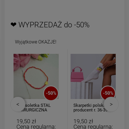
powiadom o
DO KOSZYKA
dostępności
❤ WYPRZEDAŻ do -50%
Wyjątkowe OKAZJE!
-
50
%
-
50
%
Bransoletka STAL
Skarpetki polski
CHIRURGICZNA
producent r. 36-39
elastyczna
Limoncello
czerwone kryształki
19,50 zł
19,50 zł
złote serce
Cena regularna:
Cena regularna: