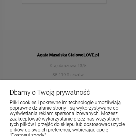
Agata Masalska StaloweLOVE.pl
Krajobrazowa 13/5
35-119 Rzeszów
572989669
Dbamy o Twoją prywatność
sklep@stalowelove.com.pl
Pliki cookies i pokrewne im technologie umożliwiają
poprawne działanie strony i są wykorzystywane do
wyświetlania reklam spersonalizowanych. Możesz
Informacje
zaakceptować wykorzystanie przez nas wszystkich
tych plików i przejść do sklepu lub dostosować użycie
O nas
plików do swoich preferencji, wybierając opcję
"Dostosuj zgody".