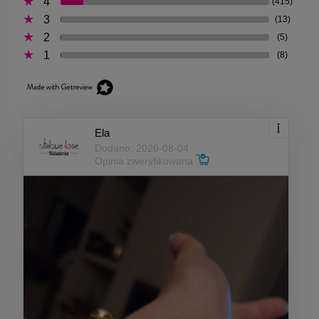
4
(415)
3
(13)
2
(5)
1
(8)
Ela
Dodano: 2026-08-04
Opinia zweryfikowana