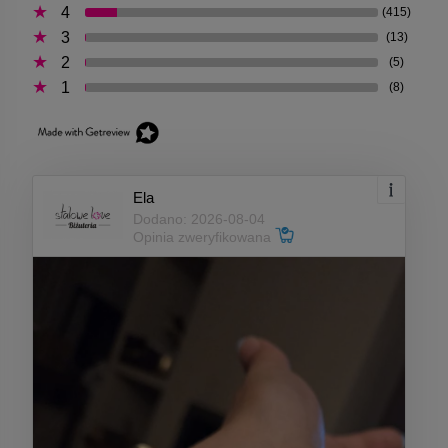
4
(415)
3
(13)
2
(5)
1
(8)
Ela
Dodano: 2026-08-04
Opinia zweryfikowana