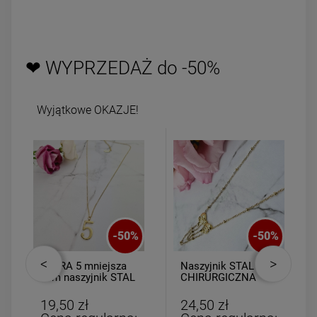
❤ WYPRZEDAŻ do -50%
Wyjątkowe OKAZJE!
-
50
%
-
50
%
CYFRA 5 mniejsza
Naszyjnik STAL
2cm naszyjnik STAL
CHIRURGICZNA
CHIRURGICZNA
kulki złote kokardka
łańcuszki
19,50 zł
24,50 zł