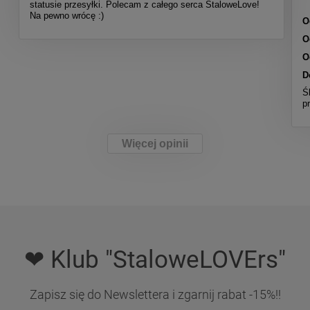
statusie przesyłki. Polecam z całego serca StaloweLove!
Na pewno wrócę :)
O
O
O
D
Ś
p
Więcej opinii
❤ Klub "StaloweLOVErs"
Zapisz się do Newslettera i zgarnij rabat -15%!!