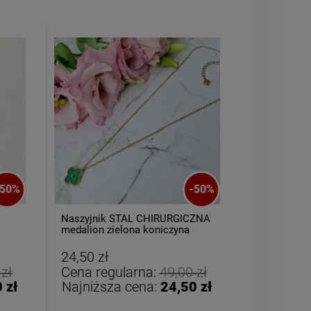
Bransoletka srebrna STAL
Bransoletka s
CHIRURGICZNA jodełka
CHIRURGICZ
50
%
-
50
%
cyrkonie
szeroka 
69,00 zł
49,00
Naszyjnik STAL CHIRURGICZNA
Kolczyki S
medalion zielona koniczyna
bigiel słoni
i
złoty rant
DO KOSZYKA
DO K
24,50 zł
22,00 zł
 zł
Cena regularna:
49,00 zł
Cena reg
 zł
Najniższa cena:
24,50 zł
Najniższ