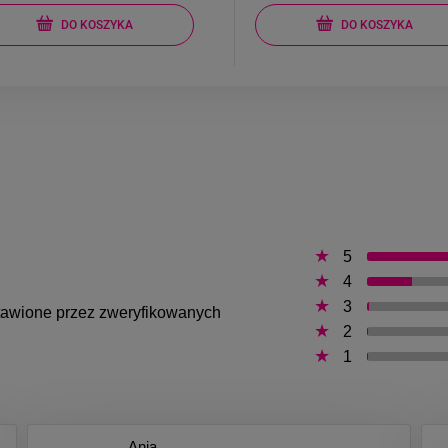
DO KOSZYKA
DO KOSZYKA
5
4
3
ystawione przez zweryfikowanych
2
1
Ania