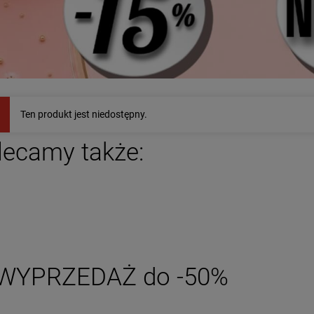
ransoletka STAL
Kolczyki STAL
CHIRURGICZNA
CHIRURGICZNA bigiel
Ten produkt jest niedostępny.
iwersalna czarny
grubszy dół jasne złoto 1,5
49,00 zł
39,00 zł
nurek koniczyna
cm
cyrkonie
lecamy także:
powiadom o
DO KOSZYKA
dostępności
WYPRZEDAŻ do -50%