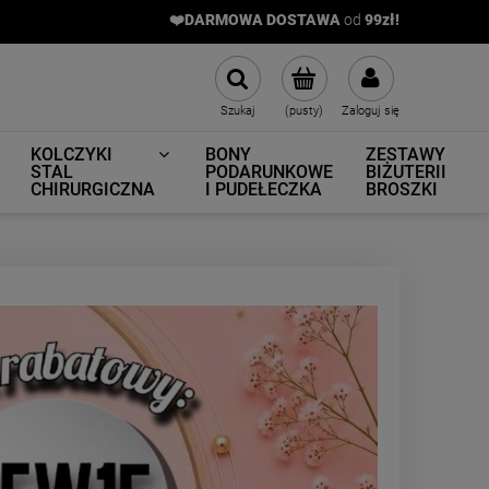
❤️DARMOWA DOSTAWA
od
9
9zł!
Szukaj
(pusty)
Zaloguj się
KOLCZYKI
BONY
ZESTAWY
STAL
PODARUNKOWE
BIŻUTERII
CHIRURGICZNA
I PUDEŁECZKA
BROSZKI