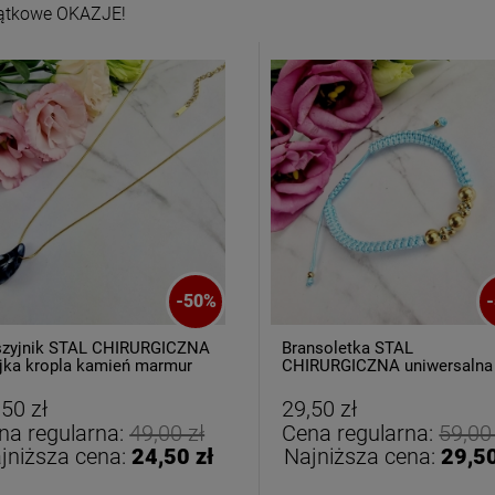
ątkowe OKAZJE!
oletka srebrna STAL
Bransoletka srebrna STAL
CHIRURGICZNA
CHIRURGICZNA
-
50
%
-
dułowa ażurowa
modułowa czarne
69,00 zł
79,00 zł
cyrkonie
koniczyny kryształki
zyjnik STAL CHIRURGICZNA
Bransoletka STAL
jka kropla kamień marmur
CHIRURGICZNA uniwersalna
rny
turkusowy sznurek złote kulk
DO KOSZYKA
DO KOSZYKA
,50 zł
29,50 zł
na regularna:
49,00 zł
Cena regularna:
59,00
jniższa cena:
24,50 zł
Najniższa cena:
29,50