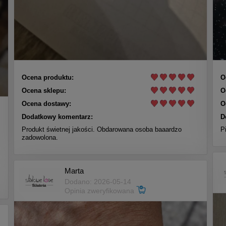
Ocena produktu:
O
Ocena sklepu:
O
Ocena dostawy:
O
Dodatkowy komentarz:
D
Produkt świetnej jakości. Obdarowana osoba baaardzo
P
zadowolona.
Marta
Dodano: 2026-05-14
Opinia zweryfikowana