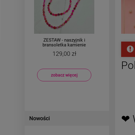
50
%
ZESTAW - naszyjnik i
B
ne
bransoletka kamienie
ko
naturalne róż
un
129,00 zł
sz
00 zł
Po
50 zł
zobacz więcej
❤ 
Nowości