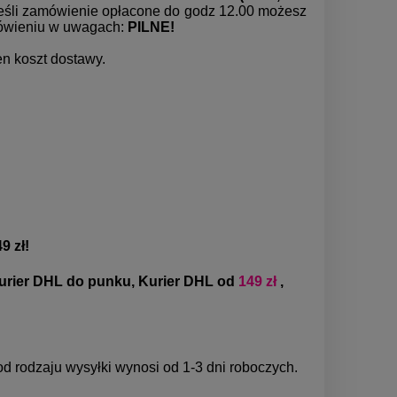
 jeśli zamówienie opłacone do godz 12.00 możesz
mówieniu w uwagach:
PILNE!
en koszt dostawy.
9 zł!
urier DHL do punku, Kurier DHL od
149 zł
,
od rodzaju wysyłki wynosi od 1-3 dni roboczych.