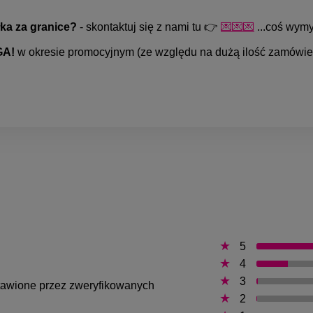
ka za granice?
- skontaktuj się z nami tu 👉
💌💌💌
...coś wymy
A!
w okresie promocyjnym (ze względu na dużą ilość zamówień
5
4
3
ystawione przez zweryfikowanych
2