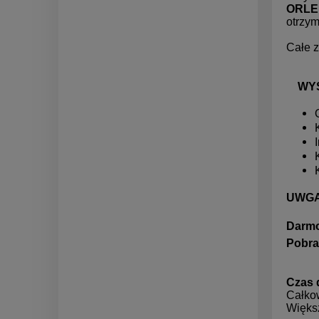
ORLE
otrzy
Całe z
W
UWGA!
Darmo
Pobra
Czas 
Całkow
Więks