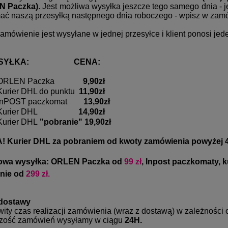
N Paczka)
. Jest możliwa wysyłka jeszcze tego samego dnia -
mać naszą przesyłką następnego dnia roboczego - wpisz w za
amówienie jest wysyłane w jednej przesyłce i klient ponosi jed
YSYŁKA: CENA:
ORLEN Paczka
9,90zł
Kurier DHL do punktu
11,90zł
InPOST paczkomat
13,90zł
Kurier DHL
14,90zł
Kurier DHL
"pobranie" 19,90zł
 Kurier DHL za pobraniem od kwoty zamówienia powyżej 4
wa wysyłka: ORLEN Paczka od
99 zł
,
Inpost paczkomaty, k
nie od
299 zł.
dostawy
ity czas realizacji zamówienia (wraz z dostawą) w zależności 
zość zamówień wysyłamy w ciągu
24H.