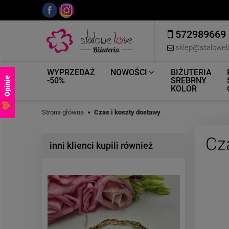
572989669
sklep@stalowel
WYPRZEDAŻ
NOWOŚCI
BIŻUTERIA
Opinie
-50%
SREBRNY
KOLOR
Strona główna
Czas i koszty dostawy
Cz
inni klienci kupili również