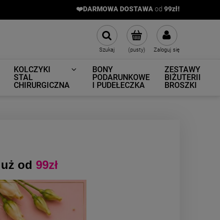
❤️DARMOWA DOSTAWA
od
9
9zł!
Szukaj
(pusty)
Zaloguj się
KOLCZYKI
BONY
ZESTAWY
STAL
PODARUNKOWE
BIŻUTERII
CHIRURGICZNA
I PUDEŁECZKA
BROSZKI
uż od
99zł