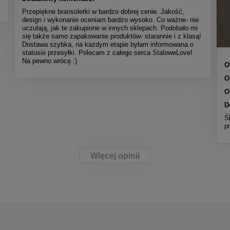
Przepiękne bransoletki w bardzo dobrej cenie. Jakość,
design i wykonanie oceniam bardzo wysoko. Co ważne- nie
uczulają, jak te zakupione w innych sklepach. Podobało mi
się także samo zapakowanie produktów- starannie i z klasą!
Dostawa szybka, na każdym etapie byłam informowana o
statusie przesyłki. Polecam z całego serca StaloweLove!
Na pewno wrócę :)
O
O
O
D
Ś
p
Więcej opinii