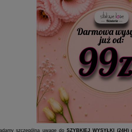
szyjnik z imieniem STAL
Pierścionek STAL CHIRURGICZN
CHIRURGICZNA 1
obrączka uniwersalna medalion
marmur turkusowy
39,00 zł
39,00 zł
DO KOSZYKA
DO KOSZYKA
ładamy szczególną uwagę do
SZYBKIEJ WYSYŁKI (24H)
p