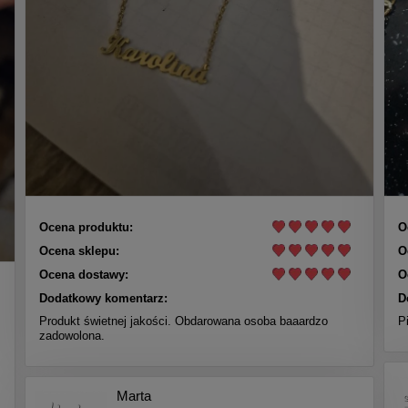
Ocena produktu:
O
Ocena sklepu:
O
Ocena dostawy:
O
Dodatkowy komentarz:
D
Produkt świetnej jakości. Obdarowana osoba baaardzo
P
zadowolona.
Marta