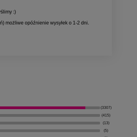
ślimy :)
) możliwe opóźnienie wysyłek o 1-2 dni.
(3307)
(415)
(13)
(5)