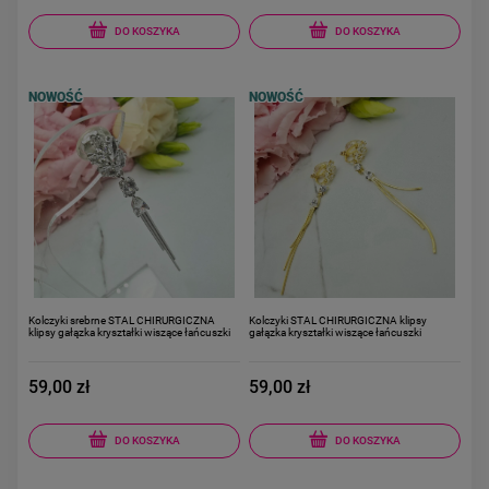
DO KOSZYKA
DO KOSZYKA
NOWOŚĆ
NOWOŚĆ
Kolczyki srebrne STAL CHIRURGICZNA
Kolczyki STAL CHIRURGICZNA klipsy
klipsy gałązka kryształki wiszące łańcuszki
gałązka kryształki wiszące łańcuszki
59,00 zł
59,00 zł
DO KOSZYKA
DO KOSZYKA