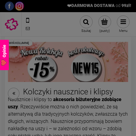
❤️DARMOWA DOSTAWA
od
9
9zł!
572989669
sklep@stalowelove.com.pl
Szukaj
(pusty)
Menu
Opinie
Kolczyki nausznice i klipsy
Nausznice i klipsy to
akcesoria biżuteryjne zdobiące
uszy
. Rzeczywiście można o nich powiedzieć, że są
Kolczyki STAL CHIRURGICZNA
Kolczyki STAL CHIRURGICZ
nausznica ażurowa cyrkonie
nausznica kuleczki
alternatywą dla tradycyjnych kolczyków, zwłaszcza tych
39,00 zł
39,00 zł
długich, wiszących. Nausznice przypominają bowiem
nakładkę na uszy i – w zależności od wzoru – zdobią
cały płatek ucha, lub jego znaczną część. Klipsy to