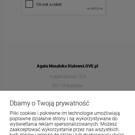
Agata Masalska StaloweLOVE.pl
Krajobrazowa 13/5
35-119 Rzeszów
572989669
Dbamy o Twoją prywatność
sklep@stalowelove.com.pl
Pliki cookies i pokrewne im technologie umożliwiają
poprawne działanie strony i są wykorzystywane do
wyświetlania reklam spersonalizowanych. Możesz
Informacje
zaakceptować wykorzystanie przez nas wszystkich
tych plików i przejść do sklepu lub dostosować użycie