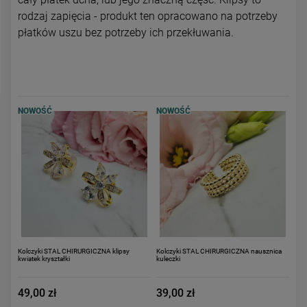
powiadom o dostępności
DO KOSZYKA
rodzaj zapięcia - produkt ten opracowano na potrzeby
płatków uszu bez potrzeby ich przekłuwania.
NOWOŚĆ
NOWOŚĆ
Kolczyki STAL CHIRURGICZNA klipsy
Kolczyki STAL CHIRURGICZNA nausznica
kwiatek kryształki
kuleczki
49,00 zł
39,00 zł