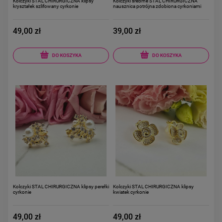
Kolczyki STAL CHIRURGICZNA klipsy
Kolczyki srebrne STAL CHIRURGICZNA
kryształek szlifowany cyrkonie
nausznica potrójna zdobiona cyrkoniami
49,00 zł
39,00 zł
DO KOSZYKA
DO KOSZYKA
Kolczyki STAL CHIRURGICZNA klipsy perełki
Kolczyki STAL CHIRURGICZNA klipsy
cyrkonie
kwiatek cyrkonie
49,00 zł
49,00 zł