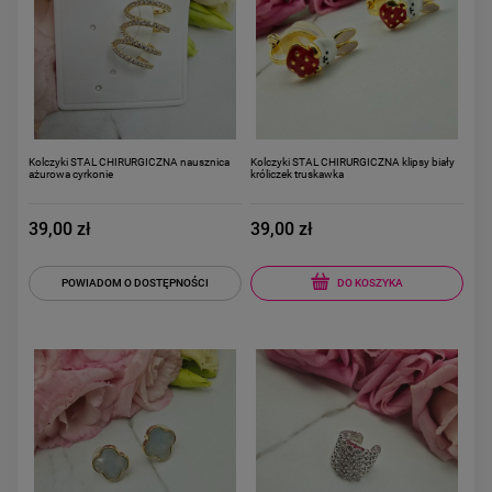
Kolczyki STAL CHIRURGICZNA nausznica
Kolczyki STAL CHIRURGICZNA klipsy biały
ażurowa cyrkonie
króliczek truskawka
39,00 zł
39,00 zł
DO KOSZYKA
POWIADOM O DOSTĘPNOŚCI