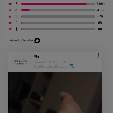
5
(3308)
4
(415)
3
(13)
2
(5)
1
(8)
Ela
Dodano: 2026-08-04
Opinia zweryfikowana