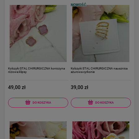
NOWOŚĆ
Kolczyki STAL CHIRURGICZNA koniczyna
Kolczyki STAL CHIRURGICZNA nausznica
różowa klipsy
ażurowa cyrkonie
49,00 zł
39,00 zł
DO KOSZYKA
DO KOSZYKA