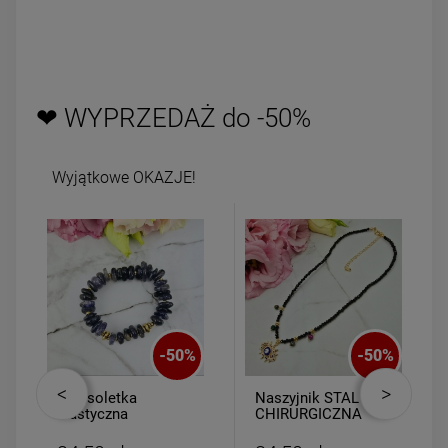
❤ WYPRZEDAŻ do -50%
Wyjątkowe OKAZJE!
-
50
%
-
50
%
Bransoletka
Naszyjnik STAL
elastyczna
CHIRURGICZNA
kamyczki fioletowe
czarne kryształki
medalion oko