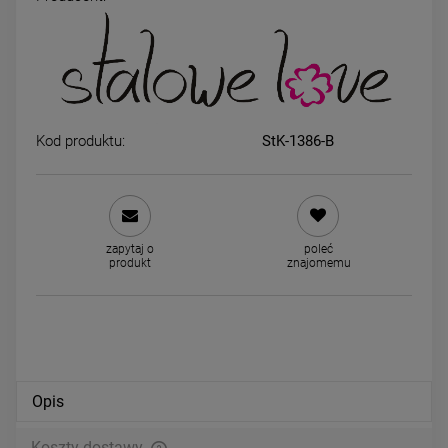
Kolczyki srebrne STAL
Kolczyki STAL CHIRURGICZ
CHIRURGICZNA nausznica
dwie wisienki kryształki ziel
potrójna zdobiona cyrkoniami
listki
39,00 zł
39,00 zł
Kod produktu:
StK-1386-B
DO KOSZYKA
DO KOSZYKA
zapytaj o
poleć
produkt
znajomemu
Opis
Koszty dostawy