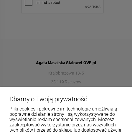
Agata Masalska StaloweLOVE.pl
Krajobrazowa 13/5
35-119 Rzeszów
572989669
Dbamy o Twoją prywatność
sklep@stalowelove.com.pl
Pliki cookies i pokrewne im technologie umożliwiają
poprawne działanie strony i są wykorzystywane do
wyświetlania reklam spersonalizowanych. Możesz
Informacje
zaakceptować wykorzystanie przez nas wszystkich
tych plików i przejść do sklepu lub dostosować użycie