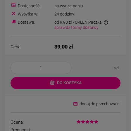
Kolczyki STAL
Kolczyki STAL
Dostępność:
na wyczerpaniu
CHIRURGICZNA kwiatek
CHIRURGICZNA kw
niebieski cyrkonia
zielony cyrkoni
Wysyłka w:
24 godziny
44,00 zł
44,00 zł
Dostawa:
od 9,90 zł
- ORLEN Paczka
sprawdź formy dostawy
DO KOSZYKA
DO KOSZYK
39,00 zł
Cena:
szt.
DO KOSZYKA
dodaj do przechowalni
Ocena:
Producent: