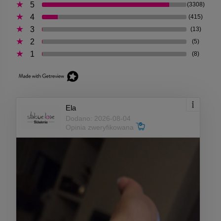
5
(3308)
4
(415)
3
(13)
2
(5)
1
(8)
Ela
Dodano: 2026-08-04
Opinia zweryfikowana