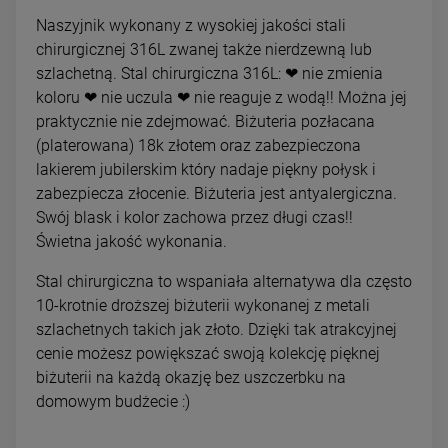
Naszyjnik wykonany z wysokiej jakości stali
chirurgicznej 316L zwanej także nierdzewną lub
szlachetną. Stal chirurgiczna 316L: ❤ nie zmienia
koloru ❤ nie uczula ❤ nie reaguje z wodą!! Można jej
praktycznie nie zdejmować. Biżuteria pozłacana
(platerowana) 18k złotem oraz zabezpieczona
lakierem jubilerskim który nadaje piękny połysk i
zabezpiecza złocenie. Biżuteria jest antyalergiczna.
Swój blask i kolor zachowa przez długi czas!!
Świetna jakość wykonania.
Stal chirurgiczna to wspaniała alternatywa dla często
10-krotnie droższej biżuterii wykonanej z metali
szlachetnych takich jak złoto. Dzięki tak atrakcyjnej
cenie możesz powiększać swoją kolekcję pięknej
biżuterii na każdą okazję bez uszczerbku na
domowym budżecie :)