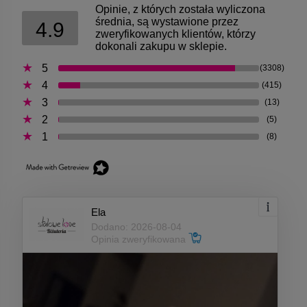
Opinie, z których została wyliczona
średnia, są wystawione przez
4.9
zweryfikowanych klientów, którzy
dokonali zakupu w sklepie.
5
(3308)
4
(415)
3
(13)
2
(5)
1
(8)
Ela
Dodano: 2026-08-04
Opinia zweryfikowana