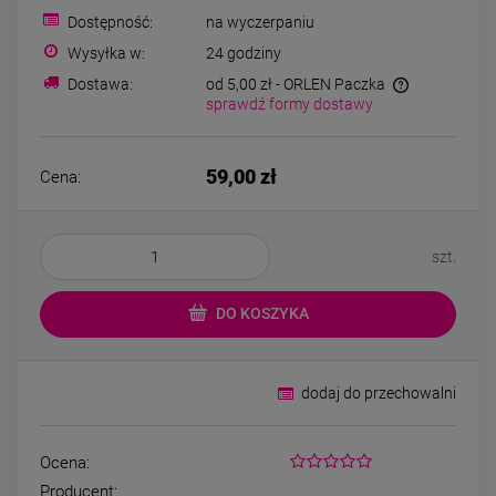
Bransoletka srebrna STAL
Bransoletka srebrn
Dostępność:
na wyczerpaniu
CHIRURGICZNA
CHIRURGICZN
modułowa ażurowa
modułowa czar
Wysyłka w:
24 godziny
69,00 zł
79,00 zł
cyrkonie
koniczyny kryszta
Dostawa:
od 5,00 zł
- ORLEN Paczka
sprawdź formy dostawy
DO KOSZYKA
DO KOSZYK
59,00 zł
Cena:
szt.
DO KOSZYKA
dodaj do przechowalni
Ocena:
Producent: