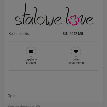
Bransoletka STAL
Kolczyki STAL CHIRURGICZ
CHIRURGICZNA sznurkowa
Miś kolorowe kryształki
czerwona miś w kole
zatrzask
49,00 zł
49,00 zł
Kod produktu:
StN-0042-Mil
powiadom o dostępności
DO KOSZYKA
zapytaj o
poleć
produkt
znajomemu
Opis
Koszty dostawy