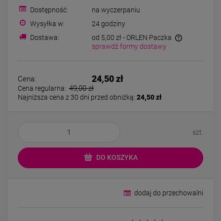
Bransoletka srebrna STAL
Bransoletka srebrn
Dostępność:
na wyczerpaniu
CHIRURGICZNA
CHIRURGICZNA jo
modułowa czarne
cyrkonie
Wysyłka w:
24 godziny
79,00 zł
69,00 zł
koniczyny kryształki
Dostawa:
od 5,00 zł
- ORLEN Paczka
sprawdź formy dostawy
DO KOSZYKA
DO KOSZYK
24,50 zł
Cena:
49,00 zł
Cena regularna:
Najniższa cena z 30 dni przed obniżką:
24,50 zł
szt.
DO KOSZYKA
dodaj do przechowalni