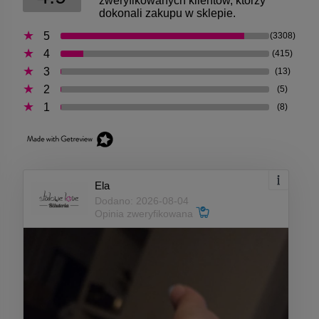
zweryfikowanych klientów, którzy
dokonali zakupu w sklepie.
5
(3308)
4
(415)
3
(13)
2
(5)
1
(8)
Ela
Dodano: 2026-08-04
Opinia zweryfikowana