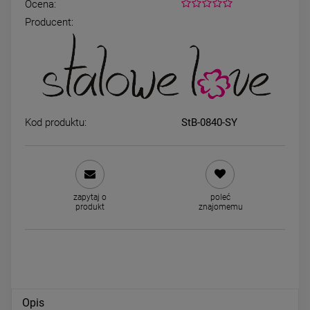
Ocena:
Producent:
Bransoletka kamienie naturalne
Kolczyki STAL CHIRURGICZ
gumkowa HEMATYT AGAT
kryształki czerwone 0,4 c
czarna
49,00 zł
24,00 zł
Kod produktu:
StB-0840-SY
DO KOSZYKA
DO KOSZYKA
zapytaj o
poleć
produkt
znajomemu
Opis