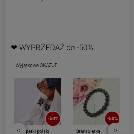
❤ WYPRZEDAŻ do -50%
Wyjątkowe OKAZJE!
-
50
%
-
50
%
Skarpetki polski
Bransoletka