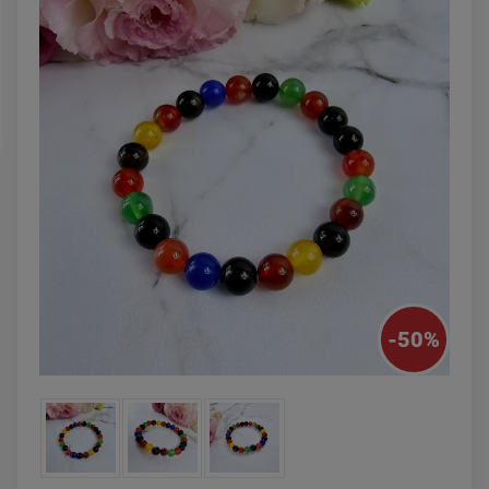
powiadom o
DO KOSZYK
dostępności
-
50
%