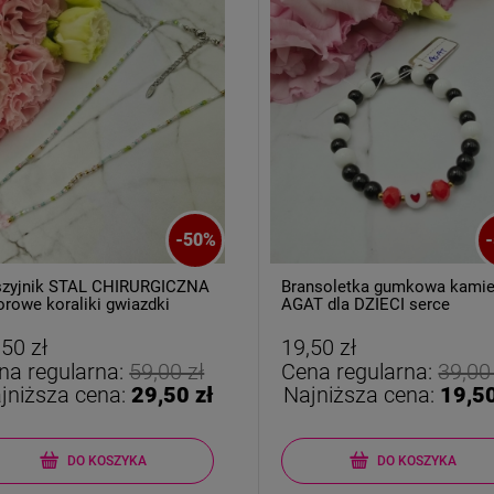
-
50
%
-
zyjnik STAL CHIRURGICZNA
Bransoletka gumkowa kami
orowe koraliki gwiazdki
AGAT dla DZIECI serce
owe
,50 zł
19,50 zł
na regularna:
59,00 zł
Cena regularna:
39,00
jniższa cena:
29,50 zł
Najniższa cena:
19,50
DO KOSZYKA
DO KOSZYKA