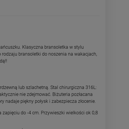
łańcuszku. Klasyczna bransoletka w stylu
go rodzaju bransoletki do noszenia na wakacjach,
dą!!
rdzewną lub szlachetną. Stal chirurgiczna 316L:
raktycznie nie zdejmować. Biżuteria pozłacana
Kolczyki STAL CHIRURGICZNA
Kolczyki STAL
ry nadaje piękny połysk i zabezpiecza złocenie.
kryształki opalizujące 0,4 cm
bigiel 1,3 
zapięciu do -4 cm. Przywieszki wielkości ok 0,8
29,00 zł
34,0