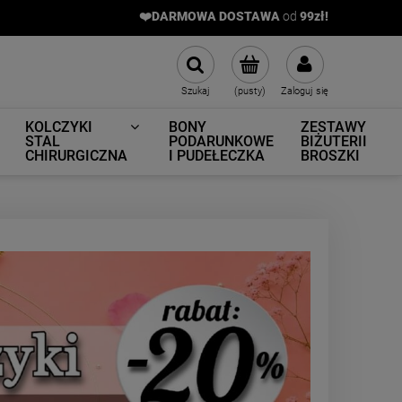
❤️DARMOWA DOSTAWA
od
9
9zł!
Szukaj
(pusty)
Zaloguj się
KOLCZYKI
BONY
ZESTAWY
STAL
PODARUNKOWE
BIŻUTERII
CHIRURGICZNA
I PUDEŁECZKA
BROSZKI