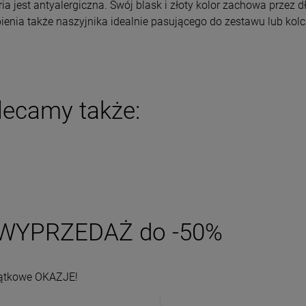
ższa cena:
24,50 zł
ria jest antyalergiczna. Swój blask i złoty kolor zachowa przez
powiadom o dostępności
ienia także naszyjnika idealnie pasującego do zestawu lub kol
DO KOSZYKA
lecamy także:
WYPRZEDAŻ do -50%
ątkowe OKAZJE!