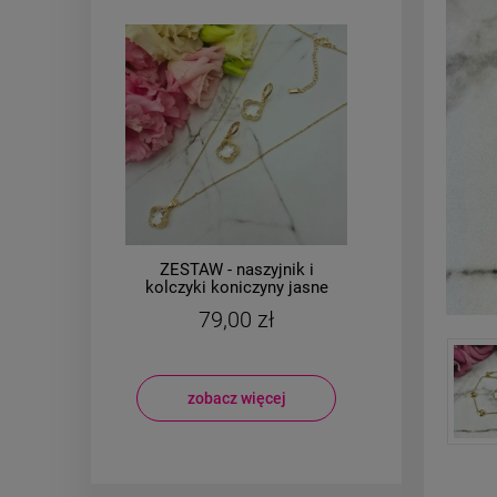
i
ZESTAW - naszyjnik i
żowy
kolczyki koniczyny jasne
CHI
kryształki
ko
79,00 zł
zobacz więcej