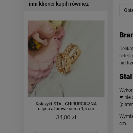
inni klienci kupili również
Opi
Bran
Delika
celebr
nie tr
Stal
Wykona
❤ nie 
Kolczyki STAL CHIRURGICZNA
Bransol
(plate
elipsa ażurowe serca 1,5 cm
gumkowa
Wymiar
34,00 zł
C
cm.