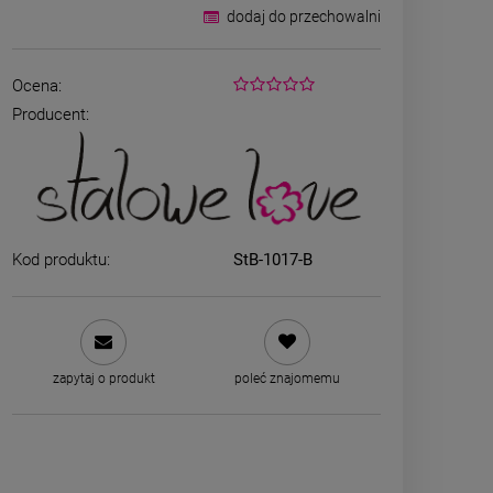
dodaj do przechowalni
Ocena:
Producent:
Kod produktu:
StB-1017-B
ZESTAW - dwa srebrne
Naszyjni
naszyjniki
CHIRURGICZN
grubszy sp
69,00 zł
39,00
zapytaj o produkt
poleć znajomemu
zobacz więcej
DO K