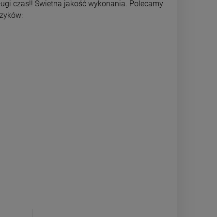
 długi czas!! Świetna jakość wykonania. Polecamy
powiadom o dostępności
powiadom o 
czyków: