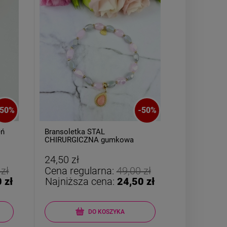
50
%
-
50
%
eń
Bransoletka STAL
Bransoletk
CHIRURGICZNA gumkowa
AGAT żółty
medalion łezka różowa
24,50 zł
19,50 zł
 zł
Cena regularna:
49,00 zł
Cena reg
 zł
Najniższa cena:
24,50 zł
Najniższ
DO KOSZYKA