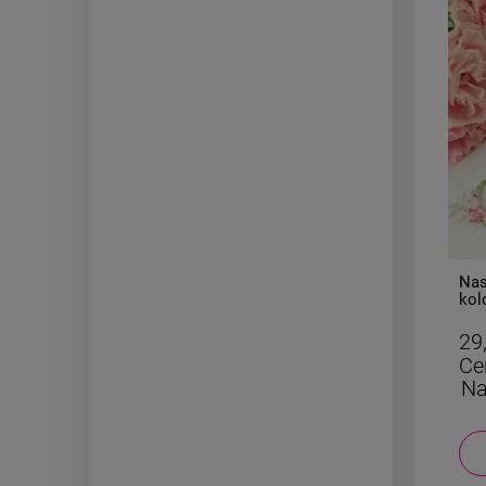
-
50
%
Kolczyki STAL CHIRURGICZNA
Nas
liście wiszące burgundowe
kol
ażurowe
róż
29,50 zł
29
Cena regularna:
59,00 zł
Ce
Najniższa cena:
29,50 zł
Na
DO KOSZYKA