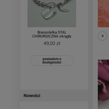
Bransoletka STAL
w 3
CHIRURGICZNA okrągły
CHI
splot medalion ażurowy
za
49,00 zł
srebrny kolor
Cena r
Najniż
powiadom o
dostępności
Nowości