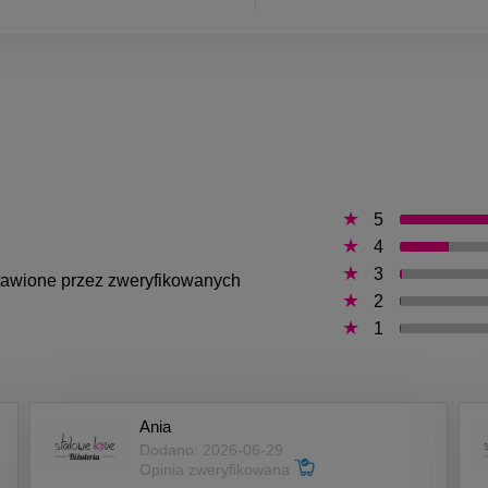
5
4
3
ystawione przez zweryfikowanych
2
1
Ania
Dodano: 2026-06-29
Opinia zweryfikowana