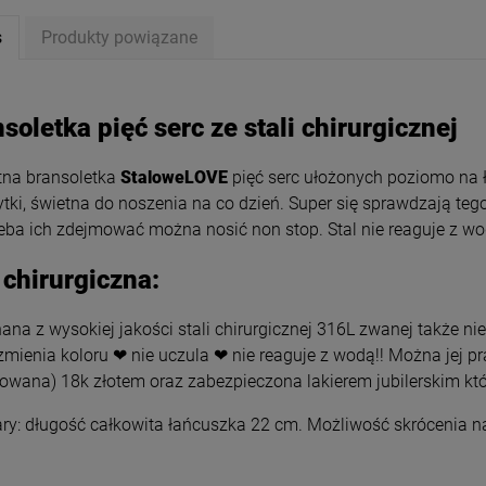
s
Produkty powiązane
soletka pięć serc ze stali chirurgicznej
tna bransoletka
StaloweLOVE
pięć serc ułożonych poziomo na 
ytki, świetna do noszenia na co dzień. Super się sprawdzają te
zeba ich zdejmować można nosić non stop. Stal nie reaguje z wo
 chirurgiczna:
na z wysokiej jakości stali chirurgicznej 316L zwanej także nie
zmienia koloru ❤ nie uczula ❤ nie reaguje z wodą!! Można jej p
etka STAL CHIRURGICZNA
Kolczyki STAL CHIRURGICZNA
rowana) 18k złotem oraz zabezpieczona lakierem jubilerskim któ
 medalion łezka różowa
złota elipsa delikatna 1,5 cm
y: długość całkowita łańcuszka 22 cm. Możliwość skrócenia na 
24,50 zł
29,00 zł
ena regularna:
49,00 zł