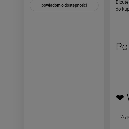
Najni
Biżute
powiadom o dostępności
do kup
Po
❤ 
Wyj