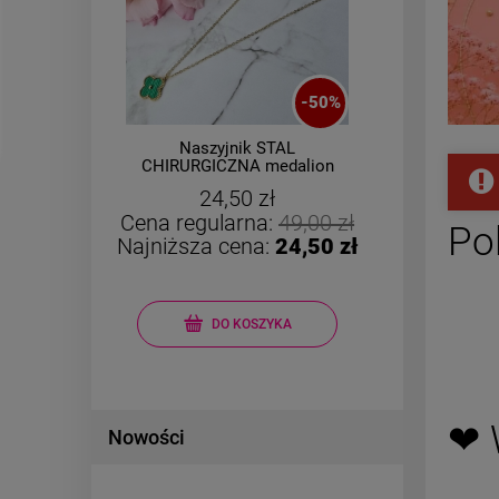
-
50
%
Naszyjnik STAL
l
CHIRURGICZNA medalion
CHIRU
 1,5
zielona koniczyna złoty
żółte
24,50 zł
rant
Cena regularna:
49,00 zł
Po
Najniższa cena:
24,50 zł
DO KOSZYKA
❤ 
Nowości