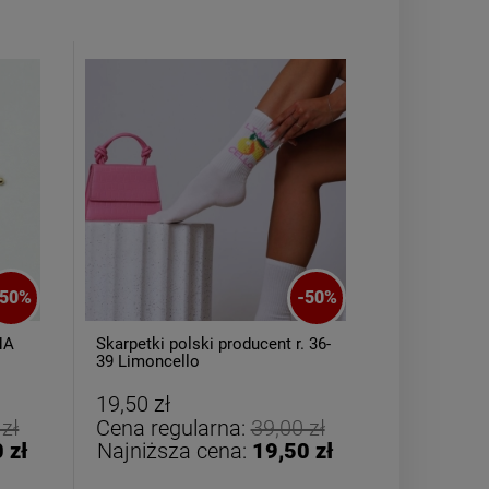
Bransoletka srebrna STAL
ZESTAW - na
CHIRURGICZNA żmijka
kolczyki koni
50
%
-
50
%
szeroka lejąca
kryszt
49,00 zł
79,00
NA
Skarpetki polski producent r. 36-
Bransoletk
39 Limoncello
CHIRURGICZ
kolorowe cy
zobacz 
DO KOSZYKA
19,50 zł
29,50 zł
 zł
Cena regularna:
39,00 zł
Cena reg
 zł
Najniższa cena:
19,50 zł
Najniższ