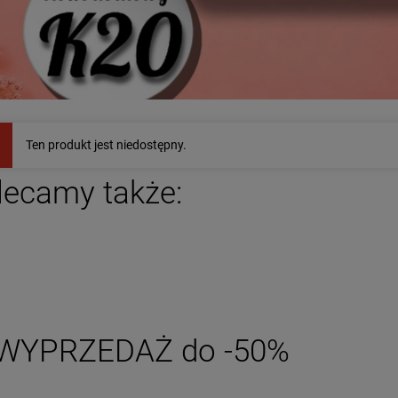
Kolczyki STAL
Kolczyki STAL
RGICZNA kryształki
CHIRURGICZNA bigiel
Ten produkt jest niedostępny.
 okrągłe szlifowane
grubszy dół jasne złoto 2
49,00 zł
39,00 zł
cm
lecamy także:
DO KOSZYKA
DO KOSZYKA
WYPRZEDAŻ do -50%