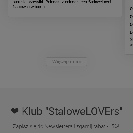
statusie przesyłki. Polecam z całego serca StaloweLove!
Na pewno wrócę :)
O
O
O
D
Ś
p
Więcej opinii
❤ Klub "StaloweLOVErs"
Zapisz się do Newslettera i zgarnij rabat -15%!!