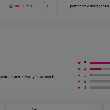
powiadom o dostępności
DO KOSZYKA
5
4
3
ystawione przez zweryfikowanych
2
1
Ania