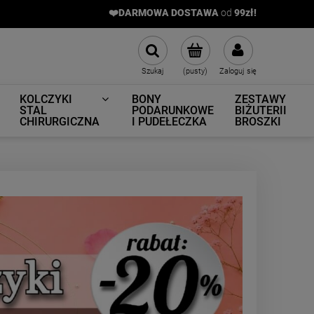
❤️DARMOWA DOSTAWA
od
9
9zł!
Szukaj
(pusty)
Zaloguj się
KOLCZYKI
BONY
ZESTAWY
STAL
PODARUNKOWE
BIŻUTERII
CHIRURGICZNA
I PUDEŁECZKA
BROSZKI