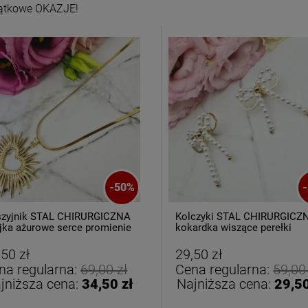
ątkowe OKAZJE!
oletka srebrna STAL
Bransoletka srebrna STAL
CHIRURGICZNA
CHIRURGICZNA jodełka
-
50
%
-
odułowa czarne
cyrkonie
79,00 zł
69,00 zł
iczyny kryształki
zyjnik STAL CHIRURGICZNA
Kolczyki STAL CHIRURGICZ
jka ażurowe serce promienie
kokardka wiszące perełki
ełki
DO KOSZYKA
DO KOSZYKA
,50 zł
29,50 zł
na regularna:
69,00 zł
Cena regularna:
59,00
jniższa cena:
34,50 zł
Najniższa cena:
29,50