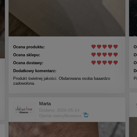
Ocena produktu:
O
Ocena sklepu:
O
Ocena dostawy:
O
Dodatkowy komentarz:
D
Produkt świetnej jakości. Obdarowana osoba baaardzo
P
zadowolona.
Marta
Dodano: 2026-05-14
Opinia zweryfikowana