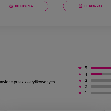
DO KOSZYKA
DO KOSZYKA
5
4
3
ystawione przez zweryfikowanych
2
1