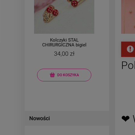
Kolczyki STAL
Ko
CHIRURGICZNA bigiel
CHIRUR
małe wisienki cyrkonie
serce kr
34,00 zł
j
Po
DO KOSZYKA
❤ 
Nowości