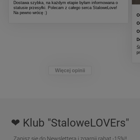
Dostawa szybka, na każdym etapie byłam informowana o
statusie przesyłki. Polecam z całego serca StaloweLove!
Na pewno wrócę :)
O
O
O
D
Ś
p
Więcej opinii
❤ Klub "StaloweLOVErs"
Zapisz się do Newslettera i zgarnij rabat -15%!!