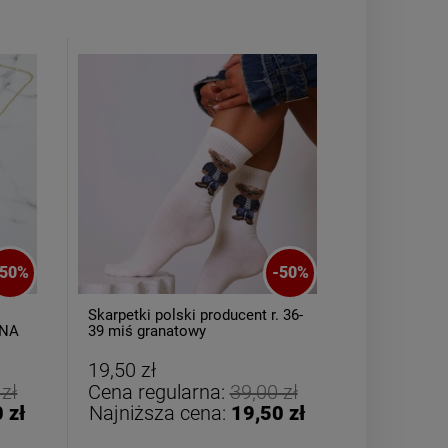
Bransoletka srebrna STAL
Bransoletka sr
CHIRURGICZNA jodełka
CHIRURGICZN
50
%
-
50
%
cyrkonie
szeroka l
69,00 zł
49,00 
Skarpetki polski producent r. 36-
ZESTAW bra
ZNA
39 miś granatowy
CHIRURGIC
żółta jasno
DO KOSZYKA
DO KO
19,50 zł
29,50 zł
 zł
Cena regularna:
39,00 zł
Cena reg
 zł
Najniższa cena:
19,50 zł
Najniższ