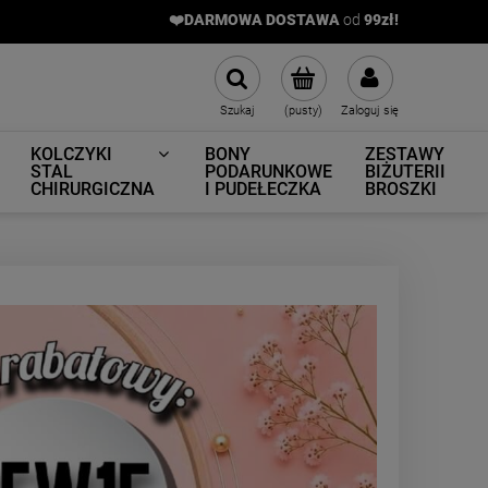
❤️DARMOWA DOSTAWA
od
9
9zł!
Szukaj
(pusty)
Zaloguj się
KOLCZYKI
BONY
ZESTAWY
STAL
PODARUNKOWE
BIŻUTERII
CHIRURGICZNA
I PUDEŁECZKA
BROSZKI