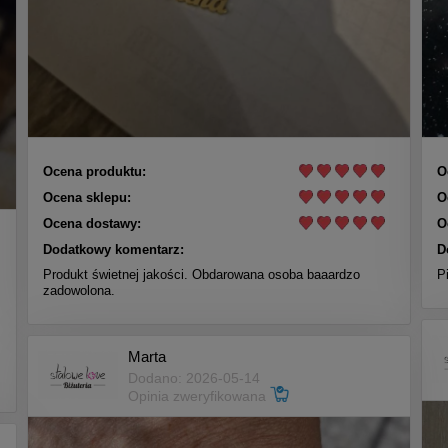
Ocena produktu:
O
Ocena sklepu:
O
Ocena dostawy:
O
Dodatkowy komentarz:
D
Produkt świetnej jakości. Obdarowana osoba baaardzo
P
zadowolona.
Marta
Dodano: 2026-05-14
Opinia zweryfikowana