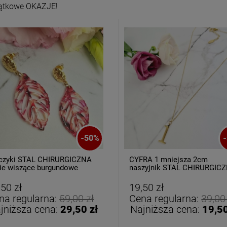
ątkowe OKAZJE!
letka srebrna STAL
Bransoletka srebrna STAL
HIRURGICZNA
CHIRURGICZNA
-
50
%
-
ułowa ażurowa
modułowa czarne
69,00 zł
79,00 zł
cyrkonie
koniczyny kryształki
czyki STAL CHIRURGICZNA
CYFRA 1 mniejsza 2cm
cie wiszące burgundowe
naszyjnik STAL CHIRURGIC
rowe
DO KOSZYKA
DO KOSZYKA
,50 zł
19,50 zł
na regularna:
59,00 zł
Cena regularna:
39,00
jniższa cena:
29,50 zł
Najniższa cena:
19,50