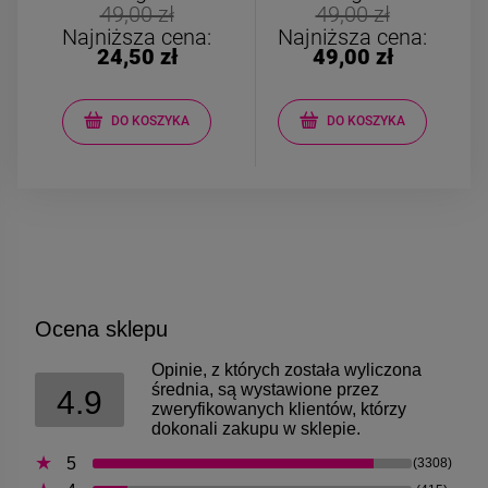
Bransoletka srebrna STAL
Bransoletka srebrn
49,00 zł
49,00 zł
CHIRURGICZNA
CHIRURGICZN
Najniższa cena:
Najniższa cena:
modułowa ażurowa
modułowa czar
24,50 zł
49,00 zł
69,00 zł
79,00 zł
cyrkonie
koniczyny kryszta
DO KOSZYKA
DO KOSZYKA
DO KOSZYKA
DO KOSZYK
Ocena sklepu
Opinie, z których została wyliczona
średnia, są wystawione przez
4.9
zweryfikowanych klientów, którzy
dokonali zakupu w sklepie.
5
(3308)