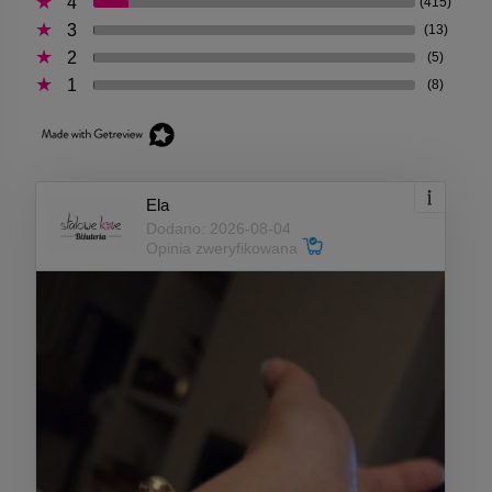
4
(415)
3
(13)
2
(5)
1
(8)
Ela
Dodano: 2026-08-04
Opinia zweryfikowana