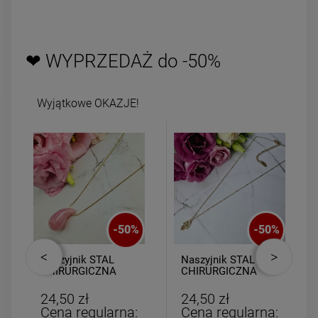
powiadom o
DO KOSZYK
dostępności
❤ WYPRZEDAŻ do -50%
Wyjątkowe OKAZJE!
-
50
%
-
50
%
Naszyjnik STAL
Naszyjnik STAL
CHIRURGICZNA
CHIRURGICZNA
medalion kropla
dłoń Fatimy
kryształ różowy
24,50 zł
24,50 zł
Cena regularna:
Cena regularna: