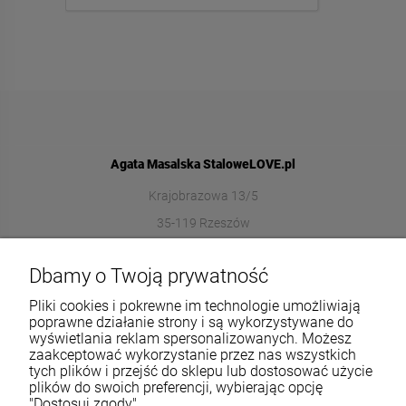
Agata Masalska StaloweLOVE.pl
Krajobrazowa 13/5
35-119 Rzeszów
572989669
Dbamy o Twoją prywatność
sklep@stalowelove.com.pl
Pliki cookies i pokrewne im technologie umożliwiają
poprawne działanie strony i są wykorzystywane do
wyświetlania reklam spersonalizowanych. Możesz
Informacje
zaakceptować wykorzystanie przez nas wszystkich
tych plików i przejść do sklepu lub dostosować użycie
O nas
plików do swoich preferencji, wybierając opcję
"Dostosuj zgody".