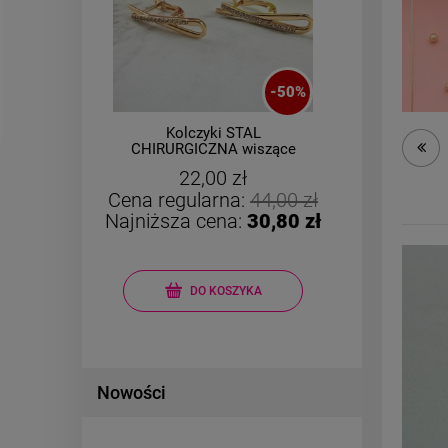
-
50
%
Kolczyki STAL
Bran
ły
CHIRURGICZNA wiszące
ka
wy
zawijasy cyrkonie
22,00 zł
Cena regularna:
44,00 zł
Cena r
Najniższa cena:
30,80 zł
Najniż
DO KOSZYKA
Nowości