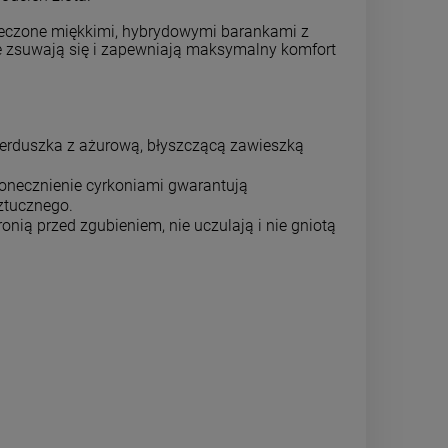
DO KOSZYKA
DO 
pieczone miękkimi, hybrydowymi barankami z
 nie zsuwają się i zapewniają maksymalny komfort
erduszka z ażurową, błyszczącą zawieszką
onecznienie cyrkoniami gwarantują
ztucznego.
onią przed zgubieniem, nie uczulają i nie gniotą