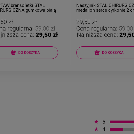
TAW bransoletki STAL
Naszyjnik STAL CHIRURGIC
RURGICZNA gumkowa białą
medalion serce cyrkonie 2 
rna
,50 zł
29,50 zł
na regularna:
59,00 zł
Cena regularna:
59,00
jniższa cena:
29,50 zł
Najniższa cena:
29,50
DO KOSZYKA
DO KOSZYKA
5
4