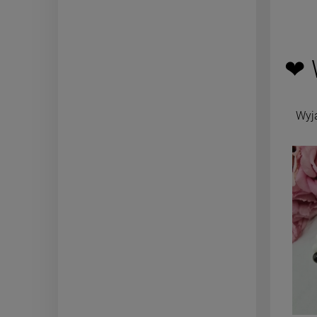
❤ 
Wyj
-
50
%