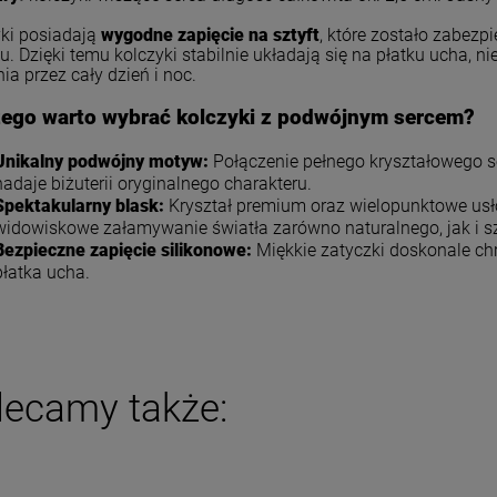
DO KOSZYKA
DO KOSZYKA
ki posiadają
wygodne zapięcie na sztyft
, które zostało zabez
nu. Dzięki temu kolczyki stabilnie układają się na płatku ucha,
ia przez cały dzień i noc.
zego warto wybrać kolczyki z podwójnym sercem?
Unikalny podwójny motyw:
Połączenie pełnego kryształowego s
nadaje biżuterii oryginalnego charakteru.
Spektakularny blask:
Kryształ premium oraz wielopunktowe usł
widowiskowe załamywanie światła zarówno naturalnego, jak i s
Bezpieczne zapięcie silikonowe:
Miękkie zatyczki doskonale chr
płatka ucha.
lecamy także: