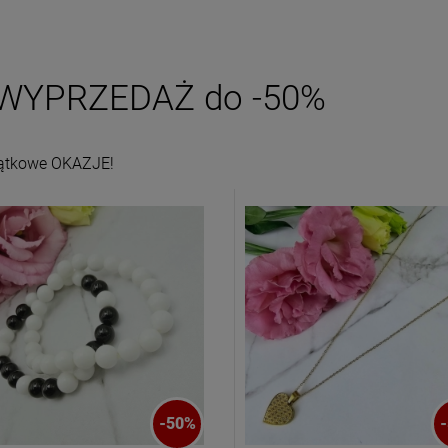
WYPRZEDAŻ do -50%
ątkowe OKAZJE!
-
50
%
-