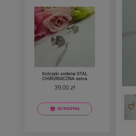
Kolczyki srebrne STAL
Brans
l
CHIRURGICZNA serca
owa
małe 0,7 cm cyrkonie
mo
39,00 zł
DO KOSZYKA