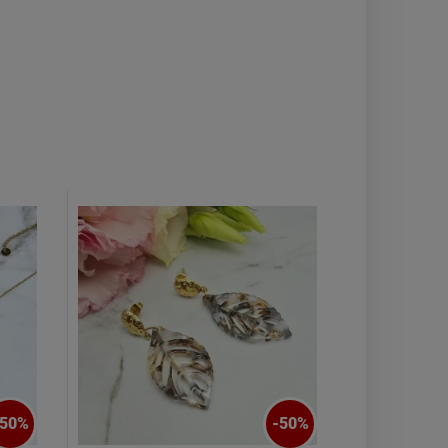
50
%
-
50
%