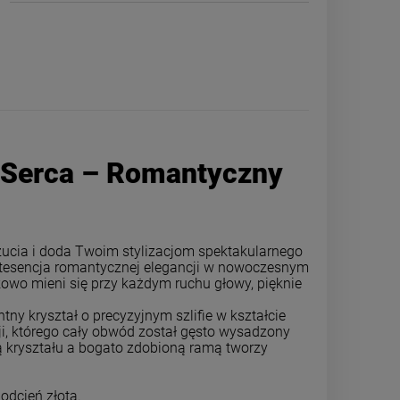
 Serca – Romantyczny
czucia i doda Twoim stylizacjom spektakularnego
tesencja romantycznej elegancji w nowoczesnym
owo mieni się przy każdym ruchu głowy, pięknie
Kolczyki STAL CHIRURGICZNA
Kolczyki STAL 
ny kryształ o precyzyjnym szlifie w kształcie
wiszące ogniwka z cyrkoniami
krzyż
ji, którego cały obwód został gęsto wysadzony
jasne złoto
rą kryształu a bogato zdobioną ramą tworzy
44,00 zł
44,0
odcień złota.