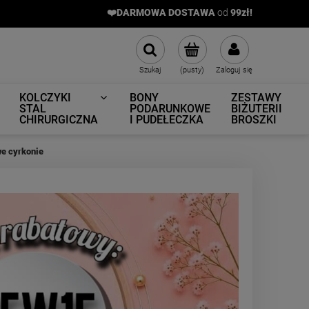
❤️DARMOWA DOSTAWA
od
9
9zł!
Szukaj
(pusty)
Zaloguj się
KOLCZYKI
BONY
ZESTAWY
STAL
PODARUNKOWE
BIŻUTERII
CHIRURGICZNA
I PUDEŁECZKA
BROSZKI
e cyrkonie