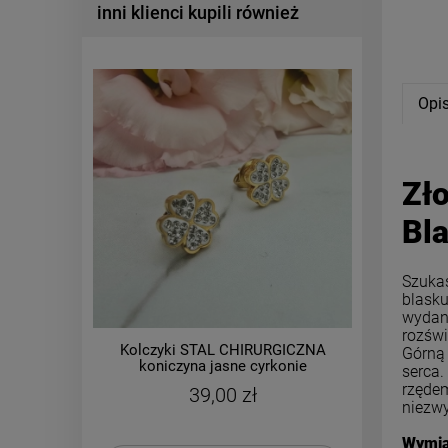
inni klienci kupili również
Opi
Zł
Bl
Szukas
blasku
wydani
rozświ
Kolczyki STAL CHIRURGICZNA
Kolczy
Górną 
koniczyna jasne cyrkonie
bigiel du
serca.
rzędem
39,00 zł
niezwy
Wymia