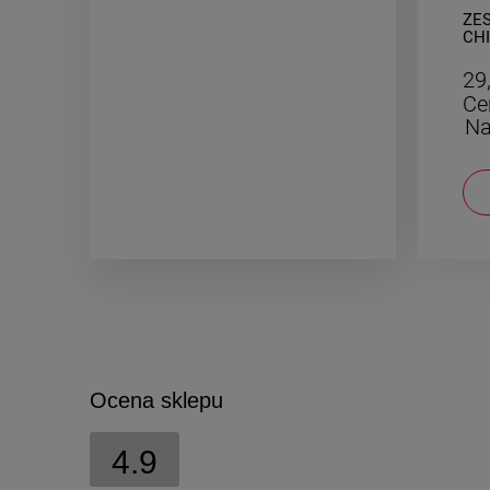
CYFRA 1 mniejsza 2cm
ZES
naszyjnik STAL CHIRURGICZNA
CHI
cza
19,50 zł
29
Cena regularna:
39,00 zł
Ce
Najniższa cena:
19,50 zł
Na
DO KOSZYKA
Ocena sklepu
4.9