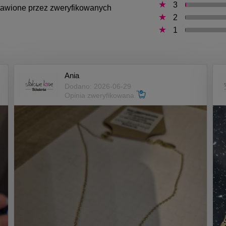
3
ystawione przez zweryfikowanych
2
1
Ania
Dodano: 2026-06-29
Opinia zweryfikowana