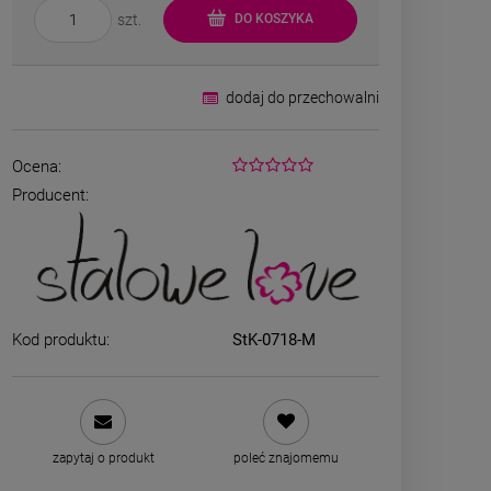
szt.
DO KOSZYKA
dodaj do przechowalni
Ocena:
Producent:
Bransoletka srebrna STAL
Bransoletka s
CHIRURGICZNA jodełka
CHIRURGICZ
cyrkonie
szeroka 
69,00 zł
49,00
Kod produktu:
StK-0718-M
DO KOSZYKA
DO K
zapytaj o produkt
poleć znajomemu