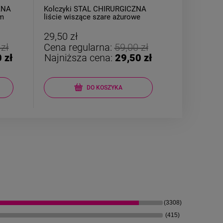
ZNA
Kolczyki STAL CHIRURGICZNA
Kolczyki S
cm
liście wiszące szare ażurowe
bigiel zatrz
kolorowe
29,50 zł
22,00 zł
 zł
Cena regularna:
59,00 zł
Cena reg
 zł
Najniższa cena:
29,50 zł
Najniższ
DO KOSZYKA
(3308)
(415)