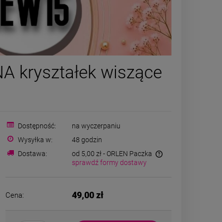
Kolczyki STAL
Kolczyk
A kryształek wiszące
CHIRURGICZNA bigiel
CHIRURGICZ
serce kryształek cyrkonie
grubszy dół j
44,00 zł
39,00
jasne złoto
c
DO KOSZYKA
DO K
Dostępność:
na wyczerpaniu
Wysyłka w:
48 godzin
Dostawa:
od 5,00 zł
- ORLEN Paczka
sprawdź formy dostawy
49,00 zł
Cena: