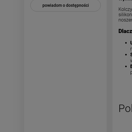
powiadom o dostępności
Kolczy
siliko
noszen
Dlac
Po