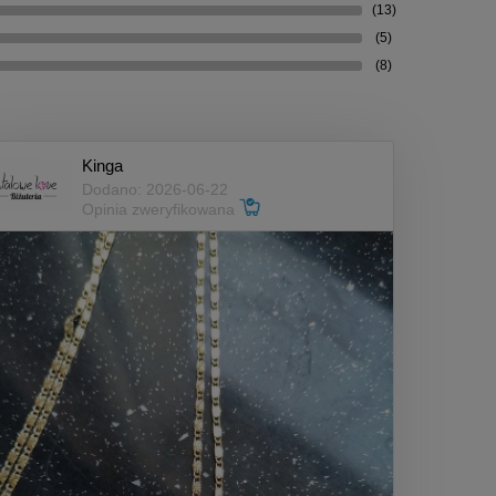
(13)
(5)
(8)
Kinga
Dodano: 2026-06-22
Opinia zweryfikowana