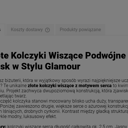
s
Koszty dostawy
Produkty powiązane
ote Kolczyki Wiszące Podwójne
ask w Stylu Glamour
z biżuterii, która w wyjątkowy sposób wyrazi najpiękniejsze u
? Te unikalne
złote kolczyki wiszące z motywem serca
to kwin
u. Projekt zachwyca dwupoziomową konstrukcją, która zjawisk
etlając twarz.
ki STAL CHIRURGICZNA
Kolczyki STAL CHIRURGICZNA
część kolczyka stanowi mocowany blisko ucha duży, transparent
ży kryształ cyrkonie jasne
wiszące pawie pióro
 Poniżej zawieszono drugie, większe serce o ażurowej konstrukc
złoto.
 lśniących, drobnych cyrkonii. Kontrast między gładką struktu
59,00 zł
59,00 zł
kle modny, luksusowy efekt.
ry:
kolczyki wiszące serca długość całkowita ok. 2,5 cm. Jasny 