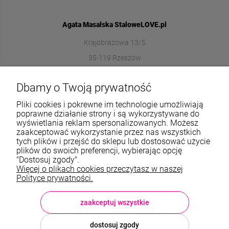
Agata Masalska StaloweLOVE.pl
Krajobrazowa 13/5
35-119 Rzeszów
572989669
Dbamy o Twoją prywatność
sklep@stalowelove.com.pl
Pliki cookies i pokrewne im technologie umożliwiają
poprawne działanie strony i są wykorzystywane do
wyświetlania reklam spersonalizowanych. Możesz
Informacje
zaakceptować wykorzystanie przez nas wszystkich
tych plików i przejść do sklepu lub dostosować użycie
O nas
plików do swoich preferencji, wybierając opcję
"Dostosuj zgody".
Więcej o plikach cookies przeczytasz w naszej
TWOJE KONTO
Polityce prywatności.
Sklep: StaloweLOVE, Krajobrazowa 13/5, 35-119 Rzeszów, woj.
podkarpackie, NIP: 8133612433, tel.:
572 989 669
, e-mail:
sklep@stalowelove.com.pl
zaakceptuj wszystkie
dostosuj zgody