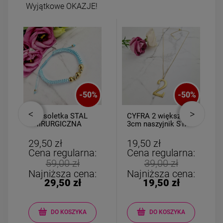
Wyjątkowe OKAZJE!
-
50
%
-
50
%
Bransoletka STAL
CYFRA 2 większa
CHIRURGICZNA
3cm naszyjnik STAL
uniwersalna
CHIRURGICZNA
turkusowy sznurek
29,50 zł
19,50 zł
złote kulki
Cena regularna:
Cena regularna:
59,00 zł
39,00 zł
Najniższa cena:
Najniższa cena:
29,50 zł
19,50 zł
DO KOSZYKA
DO KOSZYKA