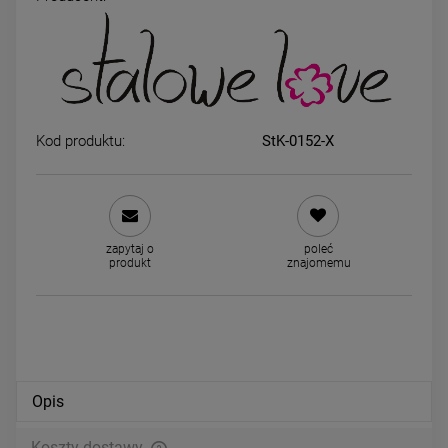
Kolczyki STAL CHIRURGICZNA
Kolczyki STAL CHIRURGICZ
kryształki czarne mini 0,3 cm
kryształki jasne 0,6 cm
24,00 zł
34,00 zł
Kod produktu:
StK-0152-X
DO KOSZYKA
DO KOSZYKA
zapytaj o
poleć
produkt
znajomemu
Opis
Koszty dostawy