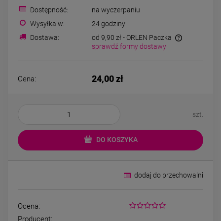
Kolczyki STAL
Kolczyki STAL
Dostępność:
na wyczerpaniu
CHIRURGICZNA motylek
CHIRURGICZNA kw
czarny
niebieski cyrkon
Wysyłka w:
24 godziny
39,00 zł
44,00 zł
Dostawa:
od 9,90 zł
- ORLEN Paczka
sprawdź formy dostawy
DO KOSZYKA
DO KOSZYK
24,00 zł
Cena:
szt.
DO KOSZYKA
dodaj do przechowalni
Ocena:
Producent: