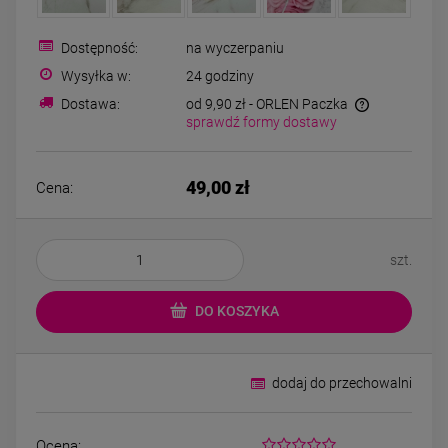
Kolczyki STAL
Naszyjnik STA
CHIRURGICZNA bigiel
CHIRURGICZNA kon
koniczynki różowy
kryształek jasn
Dostępność:
na wyczerpaniu
44,00 zł
49,00 zł
kryształek
Wysyłka w:
24 godziny
Dostawa:
od 9,90 zł
- ORLEN Paczka
sprawdź formy dostawy
DO KOSZYKA
DO KOSZYK
49,00 zł
Cena:
szt.
DO KOSZYKA
dodaj do przechowalni
Ocena: