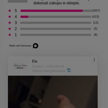
dokonali zakupu w sklepie.
5
(3307)
4
(415)
3
(13)
2
(5)
1
(8)
Ela
Dodano: 2026-08-04
Opinia zweryfikowana