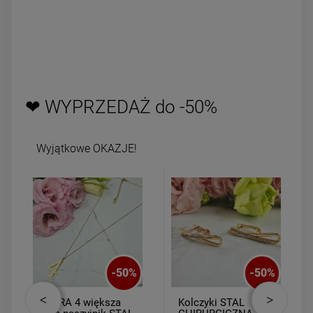
❤ WYPRZEDAŻ do -50%
Wyjątkowe OKAZJE!
-
50
%
-
50
%
CYFRA 4 większa
Kolczyki STAL