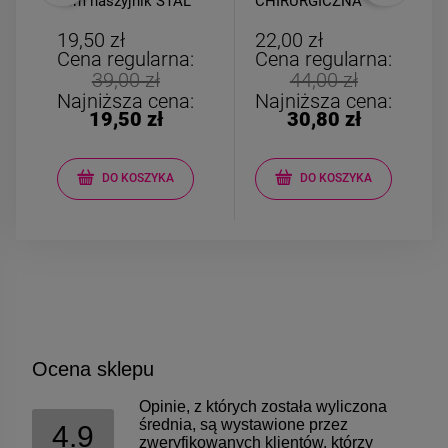
3cm naszyjnik STAL
CHIRURGICZNA
CHIRURGICZNA
wiszące zawijasy
cyrkonie
19,50 zł
22,00 zł
Cena regularna:
Cena regularna:
39,00 zł
44,00 zł
Najniższa cena:
Najniższa cena:
19,50 zł
30,80 zł
DO KOSZYKA
DO KOSZYKA
Ocena sklepu
Opinie, z których została wyliczona
średnia, są wystawione przez
4.9
zweryfikowanych klientów, którzy