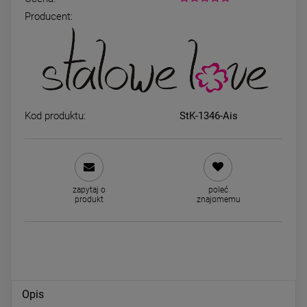
Producent:
Kolczyki STAL CHIRURGICZNA
Kolczyki STAL CHIRURGICZ
większe skrzydła ażurowe
zatrzask ażurowe kwiatki
cyrkonie
cyrkonie jasne złoto 2
44,00 zł
44,00 zł
Kod produktu:
StK-1346-Ais
DO KOSZYKA
DO KOSZYKA
zapytaj o
poleć
produkt
znajomemu
Opis