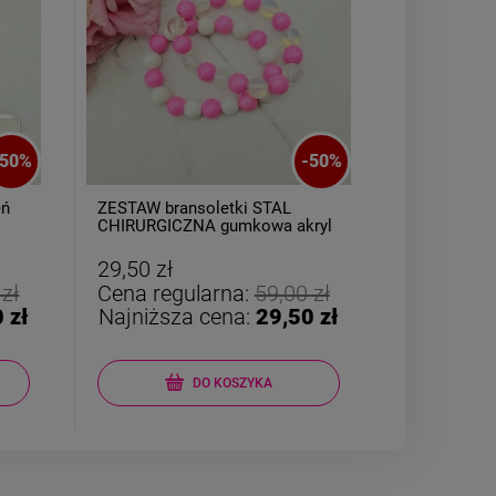
50
%
-
50
%
eń
ZESTAW bransoletki STAL
Bransoletk
CHIRURGICZNA gumkowa akryl
CHIRURGICZ
różowo białe
kolorowe ko
29,50 zł
29,50 zł
 zł
Cena regularna:
59,00 zł
Cena reg
 zł
Najniższa cena:
29,50 zł
Najniższ
DO KOSZYKA