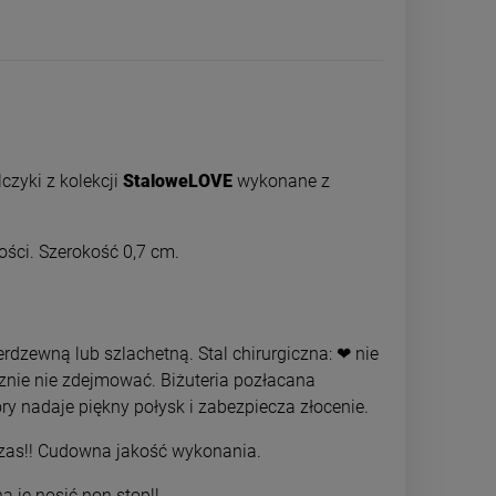
czyki z kolekcji
StaloweLOVE
wykonane z
kości. Szerokość 0,7 cm.
rdzewną lub szlachetną. Stal chirurgiczna: ❤ nie
cznie nie zdejmować. Biżuteria pozłacana
Kolczyki STAL CHIRURGICZNA
Kolczyki STAL
bigiel 1,3 cm szerszy klasyk jasne
potrójne kółka 
ry nadaje piękny połysk i zabezpiecza złocenie.
złoto
34,00 zł
39,0
 czas!! Cudowna jakość wykonania.
a je nosić non stop!!