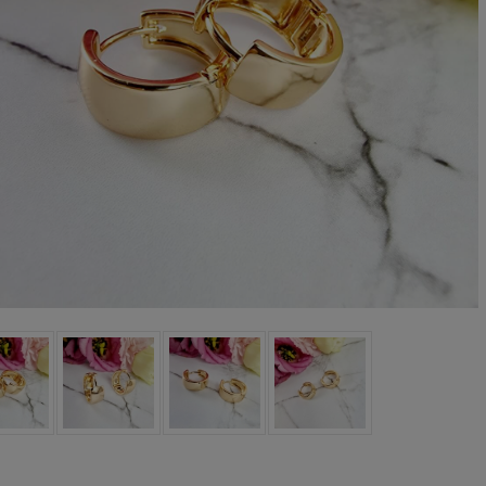
oletka srebrna STAL
Bransoletka srebrna STAL
CHIRURGICZNA
CHIRURGICZNA jodełka
odułowa czarne
cyrkonie
79,00 zł
69,00 zł
iczyny kryształki
DO KOSZYKA
DO KOSZYKA