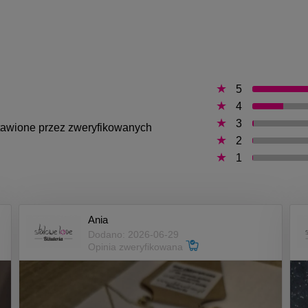
5
4
3
ystawione przez zweryfikowanych
2
1
Ania
Dodano: 2026-06-29
Opinia zweryfikowana