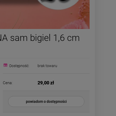
Naszyjnik STAL
Kolczyk
A sam bigiel 1,6 cm
CHIRURGICZNA księżyc
CHIRURGICZ
kamienie naturalne
zatrzask k
129,00 zł
22,00
kolor
Cena regular
Najniższa ce
DO KOSZYKA
Dostępność:
brak towaru
DO K
29,00 zł
Cena:
powiadom o dostępności