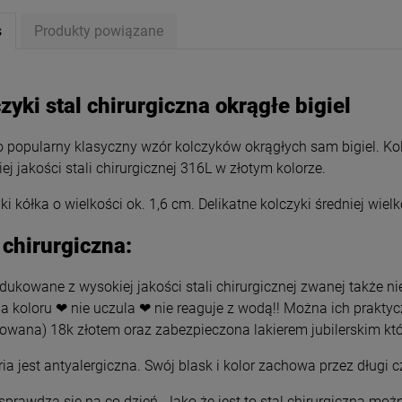
s
Produkty powiązane
zyki stal chirurgiczna okrągłe bigiel
 popularny klasyczny wzór kolczyków okrągłych sam bigiel. Kol
ej jakości stali chirurgicznej 316L w złotym kolorze.
ki kółka o wielkości ok. 1,6 cm. Delikatne kolczyki średniej wiel
 chirurgiczna:
ukowane z wysokiej jakości stali chirurgicznej zwanej także nie
a koloru ❤ nie uczula ❤ nie reaguje z wodą!! Można ich prakty
 STAL CHIRURGICZNA sam
Kolczyki STAL CHIRURGICZNA
szerszy klasyk 1 cm jasne
bigiel szerszy dół 1,5 cm
rowana) 18k złotem oraz zabezpieczona lakierem jubilerskim któ
złoto
29,00 zł
34,00 zł
ria jest antyalergiczna. Swój blask i kolor zachowa przez długi
sprawdzą się na co dzień. Jako że jest to stal chirurgiczna możn