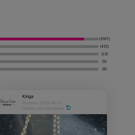
(3307)
(415)
(13)
(5)
(8)
Kinga
Dodano: 2026-06-22
Opinia zweryfikowana