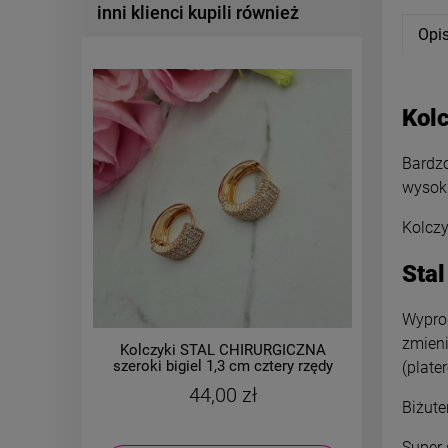
inni klienci kupili również
Opi
Kolc
Bardzo
wysoki
Kolczy
Stal
Wyprod
zmieni
Kolczyki STAL CHIRURGICZNA
Kolczyki
szeroki bigiel 1,3 cm cztery rzędy
bigiel 
(plate
cyrkonii
44,00 zł
Biżute
Super 