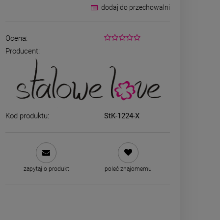
dodaj do przechowalni
Ocena:
Producent:
Kod produktu:
StK-1224-X
Bransoletka srebrna STAL
ZESTAW - na
CHIRURGICZNA żmijka
kolczyki koni
szeroka lejąca
kryszt
49,00 zł
79,00
zapytaj o produkt
poleć znajomemu
zobacz 
DO KOSZYKA