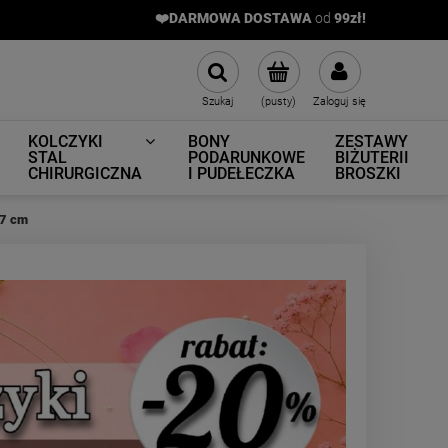
❤️DARMOWA DOSTAWA
od
9
9zł!
Szukaj
(pusty)
Zaloguj się
KOLCZYKI
BONY
ZESTAWY
STAL
PODARUNKOWE
BIŻUTERII
CHIRURGICZNA
I PUDEŁECZKA
BROSZKI
,7 cm