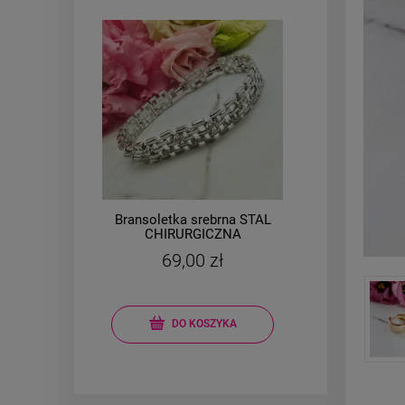
AL
Bransoletka srebrna STAL
Brans
a
CHIRURGICZNA
e
modułowa ażurowa
m
69,00 zł
cyrkonie
kon
DO KOSZYKA