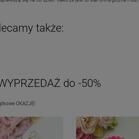
DO KOSZYKA
DO KOSZYKA
lecamy także:
WYPRZEDAŻ do -50%
ątkowe OKAZJE!