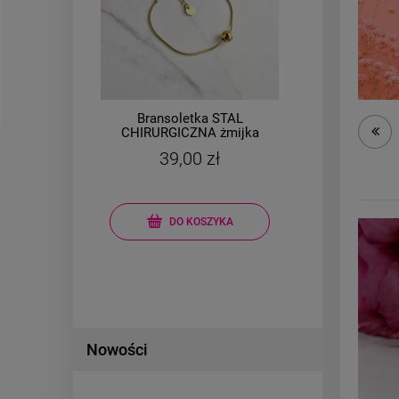
i
Bransoletka STAL
e
CHIRURGICZNA żmijka
CHIR
kulka mniejsza
pa
39,00 zł
DO KOSZYKA
Nowości