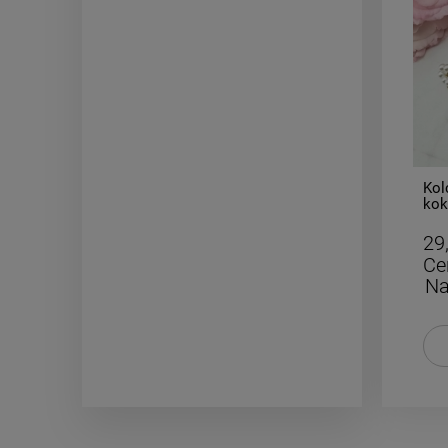
-
50
%
CYFRA 1 większa 3cm naszyjnik
Kol
STAL CHIRURGICZNA
kok
19,50 zł
29
Cena regularna:
39,00 zł
Ce
Najniższa cena:
19,50 zł
Na
DO KOSZYKA