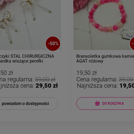
-
50
%
-
czyki STAL CHIRURGICZNA
Bransoletka gumkowa kami
ardka wiszące perełki
AGAT różowy
,50 zł
19,50 zł
na regularna:
59,00 zł
Cena regularna:
39,00
jniższa cena:
29,50 zł
Najniższa cena:
19,50
powiadom o dostępności
DO KOSZYKA