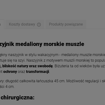
s
Koszty dostawy
Produkty powiązane
zyjnik medaliony morskie muszle
ękny naszyjnik w stylu wakacyjnym - medaliony muszle morskie 
tuje się na szyi.
Naszyjnik z motywem muszli morskiej to popula
, bliskość natury oraz swobodę
. Biżuteria ta od wieków była u
nt
ochrony
oraz
transformacji
.
y: długość całkowita łańcuszka 45 cm. Możliwość regulacji i sk
etka STAL CHIRURGICZNA
Kolczyki STAL CHIRURGICZNA
ny rzemień kulki złote
prostokąt niedomknięty czarny
ści 4 cm.
49,00 zł
39,00 zł
 chirurgiczna: