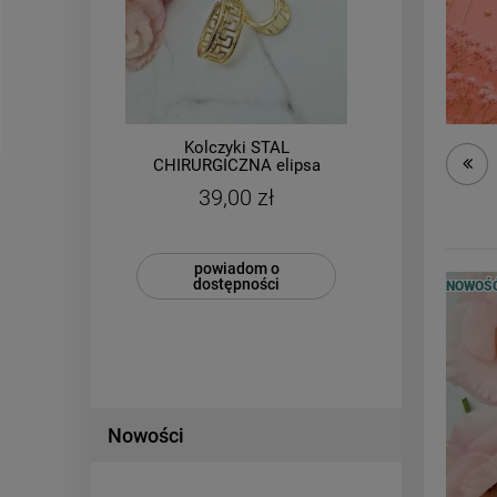
Kolczyki STAL
Naszyjnik STAL
URGICZNA elipsa
CHIRURGICZNA księżyc
 wzór 2,5 cm jasne
kamienie naturalne
39,00 zł
129,00 zł
złoto
powiadom o
DO KOSZYKA
dostępności
NOWOŚ
Nowości