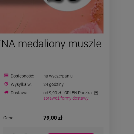
zyjnik i
Kolczyki STAL
ZNA medaliony muszle
kamienie
CHIRURGICZNA kryształki
czarne
żółte okrągłe szlifowane
 zł
49,00 zł
ięcej
DO KOSZYKA
Dostępność:
na wyczerpaniu
Wysyłka w:
24 godziny
Dostawa:
od 9,90 zł
- ORLEN Paczka
sprawdź formy dostawy
79,00 zł
Cena: