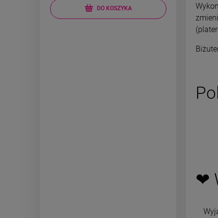
Wykona
DO KOSZYKA
zmieni
(plate
Biżute
Po
❤ 
Wyj