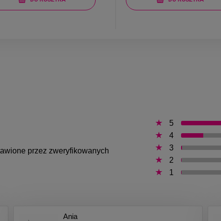
5
4
3
ystawione przez zweryfikowanych
2
1
Ania