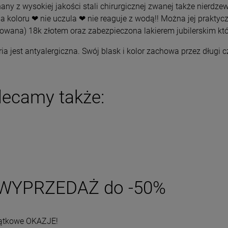
ny z wysokiej jakości stali chirurgicznej zwanej także nierdzew
DO KOSZYKA
DO KOSZYKA
a koloru ❤ nie uczula ❤ nie reaguje z wodą!! Można jej praktyc
rowana) 18k złotem oraz zabezpieczona lakierem jubilerskim któ
ria jest antyalergiczna. Swój blask i kolor zachowa przez długi 
lecamy także:
WYPRZEDAŻ do -50%
ątkowe OKAZJE!