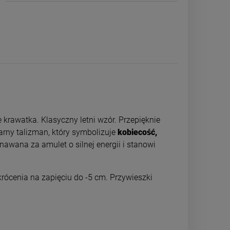
krawatka. Klasyczny letni wzór. Przepięknie
rny talizman, który symbolizuje
kobiecość,
znawana za amulet o silnej energii i stanowi
rócenia na zapięciu do -5 cm. Przywieszki
Bransoletka kamienie naturalne
ZESTAW bran
gumkowa HEMATYT AGAT różowa
CHIRURGICZNA 
różowo
49,00 zł
29,5
Cena re
59,0