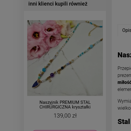
inni klienci kupili również
Opi
Nas
Przepi
prezen
miłość
eleme
Wymiar
Naszyjnik PREMIUM STAL
Bransol
CHIRURGICZNA kryształki
czerwo
wielko
kamienie perełki serce
139,00 zł
Stal