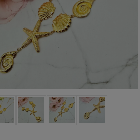
Bransoletka srebrna STAL
Bransolet
CHIRURGICZNA jodełka
CHIRURG
cyrkonie
szer
69,00 zł
49
DO KOSZYKA
D