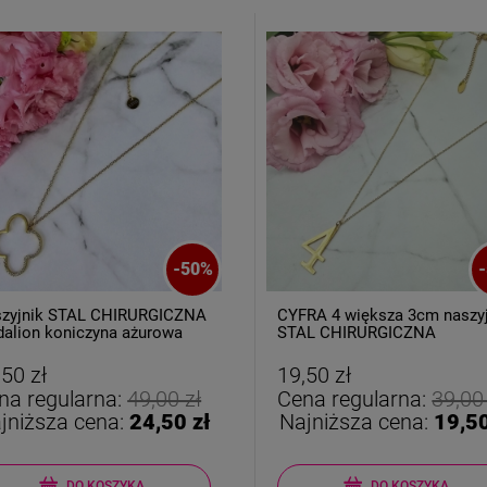
-
50
%
-
50
%
TAL CHIRURGICZNA
CYFRA 4 większa 3cm naszyjnik
iczyna ażurowa
STAL CHIRURGICZNA
19,50 zł
larna:
49,00 zł
Cena regularna:
39,00 zł
 cena:
24,50 zł
Najniższa cena:
19,50 zł
O KOSZYKA
DO KOSZYKA