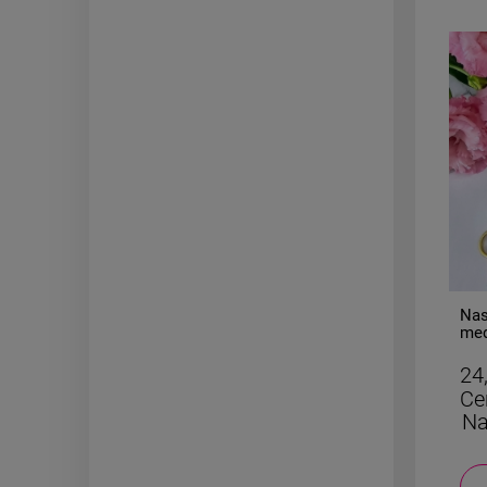
-
50
%
Bransoletka gumkowa kamień
Naszyjnik S
AGAT czarny
medalion kon
cyrkonie
19,50 zł
24,50 zł
Cena regularna:
39,00 zł
Cena regu
Najniższa cena:
19,50 zł
Najniższa
DO KOSZYKA
D