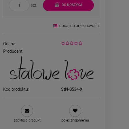
szt.
DO KOSZYKA
dodaj do przechowalni
Ocena:
Producent:
ka srebrna STAL
ZESTAW - naszyjnik i
ICZNA żmijka
kolczyki koniczyna różowy
oka lejąca
kryształek
,00 zł
79,00 zł
Kod produktu:
StN-0534-X
zobacz więcej
O KOSZYKA
zapytaj o produkt
poleć znajomemu