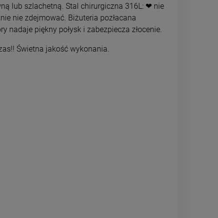
Najniższa c
ną lub szlachetną. Stal chirurgiczna 316L: ❤ nie
DO KOSZYKA
znie nie zdejmować. Biżuteria pozłacana
ry nadaje piękny połysk i zabezpiecza złocenie.
DO 
czas!! Świetna jakość wykonania.