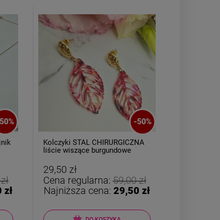
-
50
%
Kolczyki STAL CHIRURGICZNA
Kolczyki STAL CHIR
liście wiszące burgundowe
wiszący liść wycięte s
ażurowe
29,50 zł
29,50 zł
Cena regularna:
59,00 zł
Cena regularna:
Najniższa cena:
29,50 zł
Najniższa cena:
DO KOSZYKA
DO KOSZY