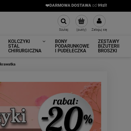
❤️DARMOWA DOSTAWA
od
9
9zł!
Szukaj
(pusty)
Zaloguj się
KOLCZYKI
BONY
ZESTAWY
STAL
PODARUNKOWE
BIŻUTERII
CHIRURGICZNA
I PUDEŁECZKA
BROSZKI
krawatka