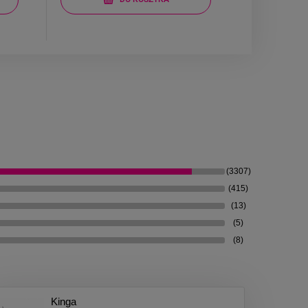
(3307)
(415)
(13)
(5)
(8)
Kinga