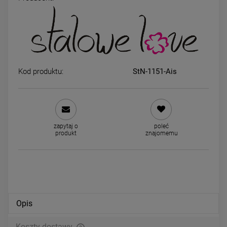
Kolczyki STAL CHIRURGICZNA
Kolczyki STAL CHIRURGICZ
złota kropla duża 3 cm
złota kropla długa 2,5 cm ja
złoto
49,00 zł
44,00 zł
Kod produktu:
StN-1151-Ais
DO KOSZYKA
DO KOSZYKA
zapytaj o
poleć
produkt
znajomemu
Opis
Koszty dostawy