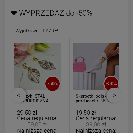
❤ WYPRZEDAŻ do -50%
Wyjątkowe OKAZJE!
-
50
%
-
50
%
Kolczyki STAL
Skarpetki polski
CHIRURGICZNA
producent r. 36-39
liście wiszące szare
Limoncello
ażurowe
29,50 zł
19,50 zł
Cena regularna:
Cena regularna:
59,00 zł
39,00 zł
Najniższa cena:
Najniższa cena: