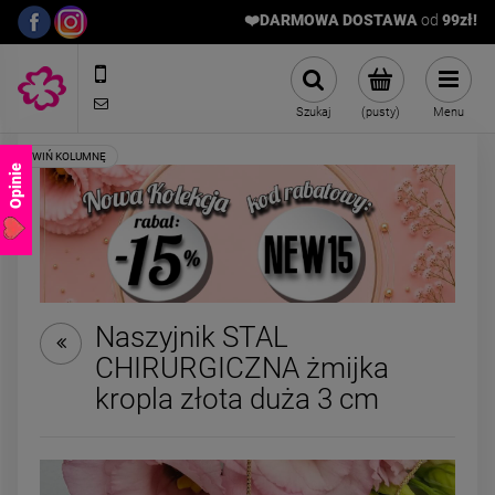
❤️DARMOWA DOSTAWA
od
9
9zł!
572989669
sklep@stalowelove.com.pl
Szukaj
(pusty)
Menu
Opinie
Naszyjnik STAL
CHIRURGICZNA żmijka
Naszyjnik STAL
Kolczyki STAL
kropla złota duża 3 cm
CHIRURGICZNA trzy
CHIRURGICZNA bi
kolorowe kryształki
zatrzask kryszta
49,00 zł
22,00 zł
księżyc
kolorowe
Cena regularna:
4
Najniższa cena:
3