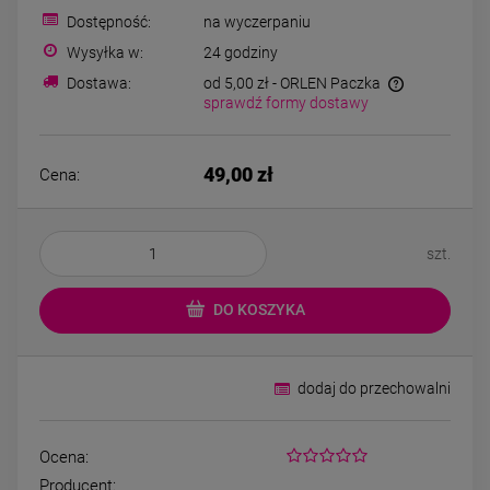
Bransoletka srebrna STAL
Bransoletka srebrn
Dostępność:
na wyczerpaniu
CHIRURGICZNA
CHIRURGICZN
modułowa ażurowa
modułowa czar
Wysyłka w:
24 godziny
69,00 zł
79,00 zł
cyrkonie
koniczyny kryszta
Dostawa:
od 5,00 zł
- ORLEN Paczka
sprawdź formy dostawy
DO KOSZYKA
DO KOSZYK
49,00 zł
Cena:
szt.
DO KOSZYKA
dodaj do przechowalni
Ocena:
Producent: