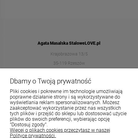
Agata Masalska StaloweLOVE.pl
Krajobrazowa 13/5
35-119 Rzeszów
572989669
Dbamy o Twoją prywatność
sklep@stalowelove.com.pl
Pliki cookies i pokrewne im technologie umożliwiają
poprawne działanie strony i są wykorzystywane do
wyświetlania reklam spersonalizowanych. Możesz
Informacje
zaakceptować wykorzystanie przez nas wszystkich
tych plików i przejść do sklepu lub dostosować użycie
O nas
plików do swoich preferencji, wybierając opcję
"Dostosuj zgody".
Więcej o plikach cookies przeczytasz w naszej
TWOJE KONTO
Polityce prywatności.