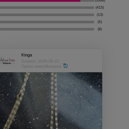
(3308)
(415)
(13)
(5)
(8)
Kinga
Dodano: 2026-06-22
Opinia zweryfikowana