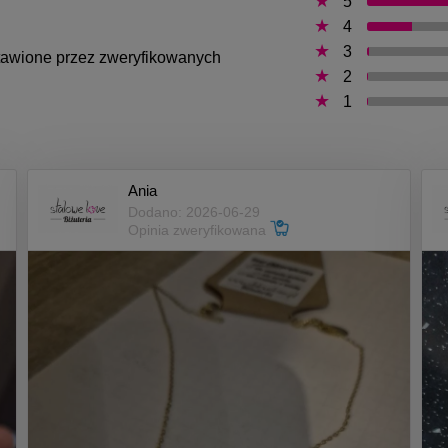
5
4
3
ystawione przez zweryfikowanych
2
1
Ania
Dodano: 2026-06-29
Opinia zweryfikowana