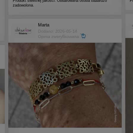
Produkt świetnej jakości. Obdarowana osoba baaardzo
P
zadowolona.
Marta
Dodano: 2026-05-14
Opinia zweryfikowana