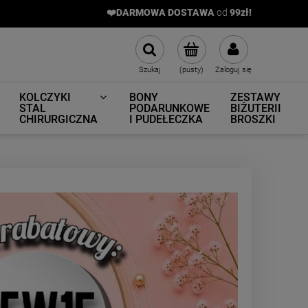
❤️DARMOWA DOSTAWA
od
9
9zł!
Szukaj
(pusty)
Zaloguj się
KOLCZYKI
BONY
ZESTAWY
STAL
PODARUNKOWE
BIŻUTERII
CHIRURGICZNA
I PUDEŁECZKA
BROSZKI