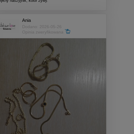
iękny naszyjnik, kolor żywy.
Ania
Dodano: 2026-05-26
Opinia zweryfikowana