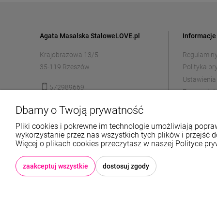
Agata Masalska StaloweLOVE.pl
Informacje
Krajobrazowa 13/5
Regulamin
35-119 Rzeszów
Polityka p
Ustawienia
572989669
Formy płat
sklep@stalowelove.com.pl
Czas i kos
Dbamy o Twoją prywatność
Zwroty i re
Pliki cookies i pokrewne im technologie umożliwiają pop
wykorzystanie przez nas wszystkich tych plików i przejść d
Więcej o plikach cookies przeczytasz w naszej Polityce pry
Sklep: StaloweLOVE, Krajobrazowa 13/5, 3
zaakceptuj wszystkie
dostosuj zgody
© 2026 stalowelove.com.pl . Wszelkie prawa zastrzeżone.