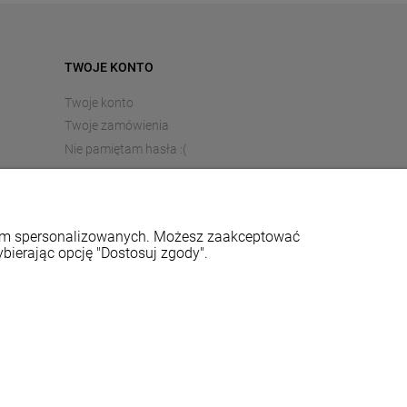
TWOJE KONTO
Twoje konto
Twoje zamówienia
Nie pamiętam hasła :(
eklam spersonalizowanych. Możesz zaakceptować
ybierając opcję "Dostosuj zgody".
89 669
, e-mail:
sklep@stalowelove.com.pl
ny i aplikacje ShopGadget.pl
Sklep internetowy Shoper Premium