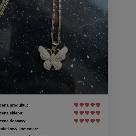
cena produktu:
cena sklepu:
cena dostawy:
odatkowy komentarz: