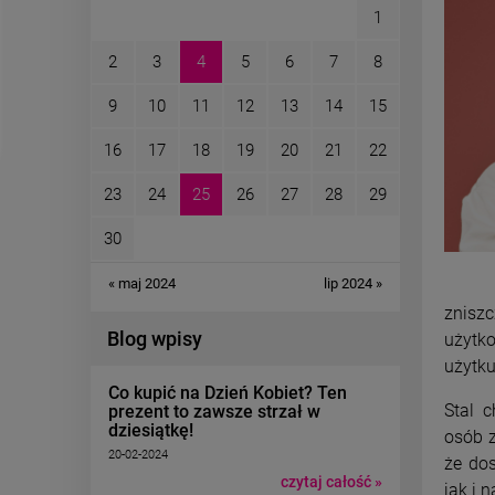
1
2
3
4
5
6
7
8
9
10
11
12
13
14
15
16
17
18
19
20
21
22
23
24
25
26
27
28
29
30
« maj 2024
lip 2024 »
znisz
Blog wpisy
użytk
użytku
Co kupić na Dzień Kobiet? Ten
Stal c
prezent to zawsze strzał w
dziesiątkę!
osób z
20-02-2024
że dos
czytaj całość »
jak i 