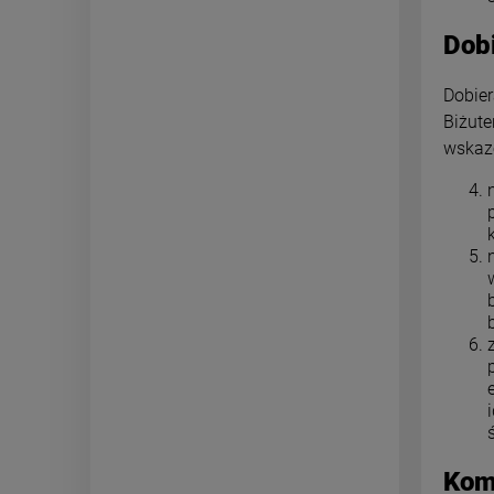
Dobi
Dobier
Biżut
wskazó
Kom