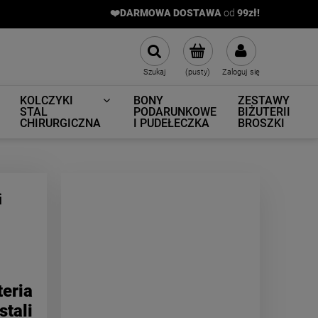
❤️DARMOWA DOSTAWA
od
9
9zł!
Szukaj
(pusty)
Zaloguj się
KOLCZYKI
BONY
ZESTAWY
STAL
PODARUNKOWE
BIŻUTERII
CHIRURGICZNA
I PUDEŁECZKA
BROSZKI
i
eria
li