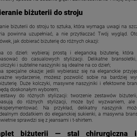
eranie biżuterii do stroju
anie biżuterii do stroju to sztuka, która wymaga uwagi na szc
eria powinna uzupełniać, a nie przytłaczać Twój wygląd. Oto
wek, jak dobierać biżuterię do różnych okazji:
na co dzień: wybieraj prostą i elegancką biżuterię, która 
pasować do casualowych stylizacji. Delikatne bransoletki
kolczyki i subtelne naszyjniki są idealne na co dzień;
na specjalne okazje: jeśli wybierasz się na eleganckie przyję
ważne wydarzenie, możesz pozwolić sobie na bardziej wyr
biżuterię. Duże kolczyki, masywne naszyjniki i efektowne bran
będą doskonałym wyborem;
zestawy do różnych stylizacji: tworzenie zestawów biżuterii
pasują do różnych stylizacji, może być wyzwaniem, ale
eksperymentować. Na przykład, delikatny naszyjnik mo
idealnym dodatkiem do eleganckiej sukienki, a masywna brans
świetnie sprawdzi się z jeansami i t-shirtem.
plet biżuterii — stal chirurgiczna i