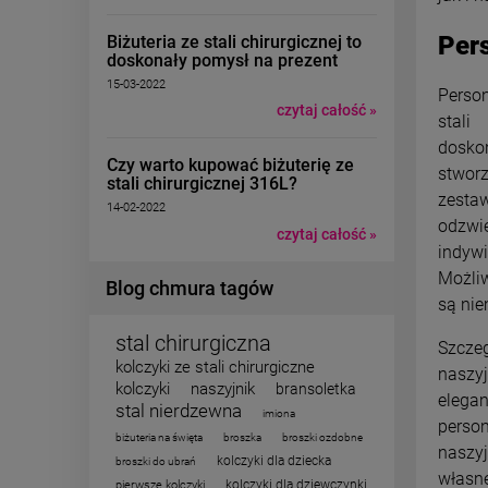
Pers
Biżuteria ze stali chirurgicznej to
doskonały pomysł na prezent
15-03-2022
Person
czytaj całość »
stali
dosk
Czy warto kupować biżuterię ze
stwo
stali chirurgicznej 316L?
zest
14-02-2022
odzw
czytaj całość »
indy
Możli
Blog chmura tagów
są nie
stal chirurgiczna
Szcze
kolczyki ze stali chirurgiczne
naszy
kolczyki
naszyjnik
bransoletka
el
stal nierdzewna
imiona
perso
biżuteria na święta
broszka
broszki ozdobne
naszyj
kolczyki dla dziecka
broszki do ubrań
własn
kolczyki dla dziewczynki
pierwsze kolczyki