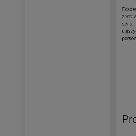
Ekspe
zesta
stylu.
cieszy
person
Pr