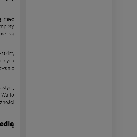
ą mieć
mplety
óre są
stkim,
ólnych
owanie
rostym,
. Warto
eżności
edlą