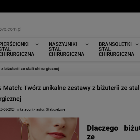
ove.com.pl
PIERŚCIONKI
NASZYJNIKI
BRANSOLETKI
STAL
STAL
STAL
CHIRURGICZNA
CHIRURGICZNA
CHIRURGICZNA
 biżuterii ze stali chirurgicznej
 Match: Twórz unikalne zestawy z biżuterii ze stal
rgicznej
25-06-2024
w kategorii:
-
autor:
StaloweLove
Dlaczego biżut
ze sta