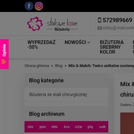
572989669
sklep@stalowel
WYPRZEDAŻ
NOWOŚCI
BIŻUTERIA
Opinie
-50%
SREBRNY
KOLOR
Strona główna
Blog
Mix & Match: Twórz unikalne zestawy z
Blog kategorie
Mix &
chiru
Biżuteria ze stali chirurgicznej
Dodano:
Blog archiwum
nie
pon
wto
śro
czw
pią
sob