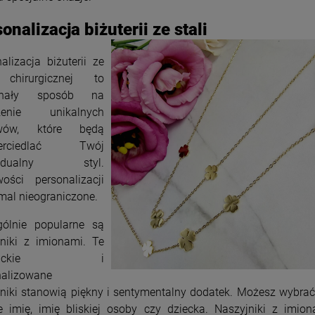
onalizacja biżuterii ze stali
alizacja biżuterii ze
 chirurgicznej to
onały sposób na
rzenie unikalnych
awów, które będą
ierciedlać Twój
widualny styl.
wości personalizacji
mal nieograniczone.
gólnie popularne są
jniki z imionami. Te
eganckie i
nalizowane
niki stanowią piękny i sentymentalny dodatek. Możesz wybra
e imię, imię bliskiej osoby czy dziecka. Naszyjniki z imion