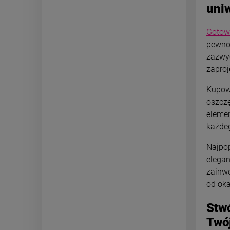
uni
Gotow
pewno
zazwy
zaproj
Kupow
oszcz
eleme
każde
Najpop
elegan
zainwe
od oka
Stw
Twój