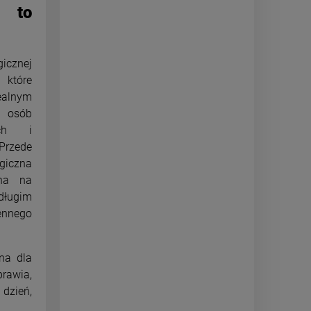
j to
gicznej
które
ealnym
osób
ych i
Przede
giczna
rna na
długim
ennego
zna dla
prawia,
 dzień,