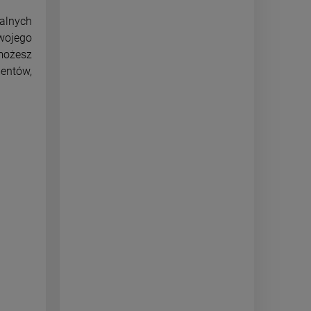
alnych
wojego
 możesz
mentów,