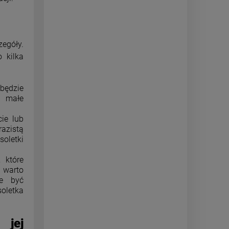
zegóły.
 kilka
będzie
, małe
cie lub
azistą
soletki
, które
 warto
że być
oletka
 jej