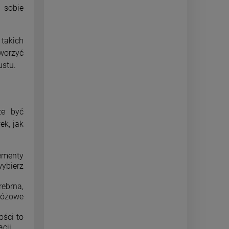
 sobie
 takich
tworzyć
ustu.
że być
ek, jak
lementy
wybierz
ebrna,
 różowe
ości to
cji.