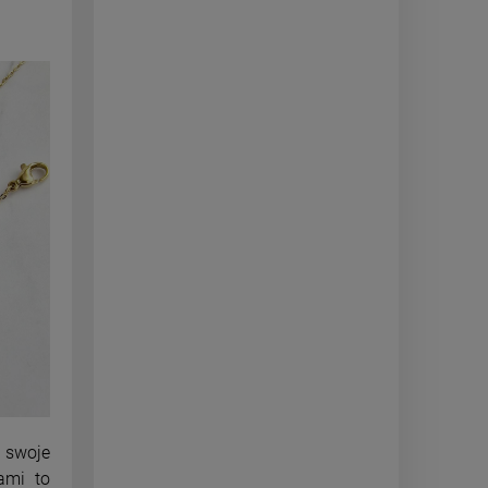
ć swoje
ami to