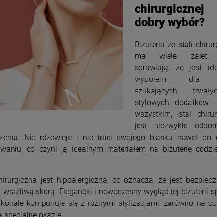
chirurgiczne
dobry wybór?
Biżuteria ze stali chirur
ma wiele zalet, 
sprawiają, że jest id
wyborem dla 
szukających trwał
stylowych dodatków. 
wszystkim, stal chirur
jest niezwykle odpo
czenia. Nie rdzewieje i nie traci swojego blasku nawet po 
owaniu, co czyni ją idealnym materiałem na biżuterię codzi
.
hirurgiczna jest hipoalergiczna, co oznacza, że jest bezpiec
 wrażliwą skórą. Elegancki i nowoczesny wygląd tej biżuterii s
konale komponuje się z różnymi stylizacjami, zarówno na co
na specjalne okazje.