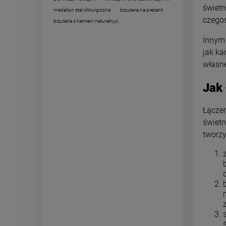
świet
medalion stal chirurgiczna
biżuteria na prezent
czegoś
biżuteria z kamieni naturalnyc
Innym 
jak ka
własne
Jak 
Łącze
świetn
tworzy