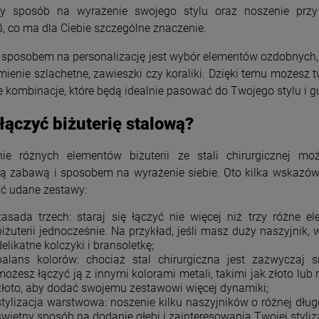
ny sposób na wyrażenie swojego stylu oraz noszenie przy
, co ma dla Ciebie szczególne znaczenie.
sposobem na personalizację jest wybór elementów ozdobnych,
mienie szlachetne, zawieszki czy koraliki. Dzięki temu możesz 
 kombinacje, które będą idealnie pasować do Twojego stylu i g
łączyć biżuterię stalową?
nie różnych elementów biżuterii ze stali chirurgicznej mo
ą zabawą i sposobem na wyrażenie siebie. Oto kilka wskazów
ć udane zestawy:
zasada trzech: staraj się łączyć nie więcej niż trzy różne e
biżuterii jednocześnie. Na przykład, jeśli masz duży naszyjnik, 
delikatne kolczyki i bransoletkę;
balans kolorów: chociaż stal chirurgiczna jest zazwyczaj sr
możesz łączyć ją z innymi kolorami metali, takimi jak złoto lub
złoto, aby dodać swojemu zestawowi więcej dynamiki;
stylizacja warstwowa: noszenie kilku naszyjników o różnej dług
świetny sposób na dodanie głębi i zainteresowania Twojej styliza