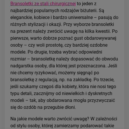
Bransoletki ze stali chirurgicznej
to jeden z
najbardziej popularnych rodzajów biżuterii. Są
eleganckie, kobiece i bardzo uniwersalne – pasują do
różnych stylizacji i okazji. Przy wyborze bransoletki
na prezent należy zwrócić uwagę na kilka kwestii. Po
pierwsze, warto dobrze poznać gust obdarowywanej
osoby – czy woli prostotę, czy bardziej ozdobne
modele. Po drugie, trzeba wybrać odpowiedni
rozmiar – bransoletkę należy dopasować do obwodu
nadgarstka osoby, dla której jest przeznaczona. Jeśli
nie chcemy ryzykować, możemy sięgnąć po
bransoletkę z regulacją, np. na zakładkę. Po trzecie,
jeśli szukamy czegoś dla kobiety, która nie nosi tego
typu detali, zacznijmy od niewielkich i dyskretnych
modeli – tak, aby obdarowana mogła przyzwyczaić
się do ozdób na przegubie dłoni.
Na jakie modele warto zwrócić uwagę? W zależności
od stylu osoby, której zamierzamy podarować takie