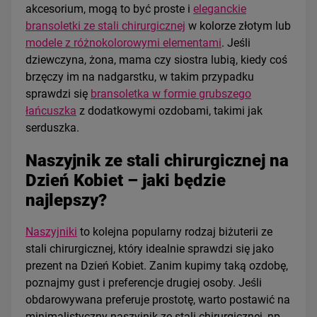
akcesorium, mogą to być
proste i
eleganckie
bransoletki ze stali chirurgicznej
w kolorze złotym lub
modele z różnokolorowymi elementami
. Jeśli
dziewczyna, żona, mama czy siostra lubią, kiedy coś
brzęczy im na nadgarstku, w takim przypadku
sprawdzi się
bransoletka w formie grubszego
łańcuszka
z dodatkowymi ozdobami, takimi jak
serduszka.
Naszyjnik ze stali chirurgicznej na
Dzień Kobiet – jaki będzie
najlepszy?
Naszyjniki
to kolejna popularny rodzaj biżuterii ze
stali chirurgicznej, który idealnie sprawdzi się jako
prezent na Dzień Kobiet. Zanim kupimy taką ozdobę,
poznajmy gust i preferencje drugiej osoby. Jeśli
obdarowywana preferuje prostotę, warto postawić na
minimalistyczny naszyjnik ze stali chirurgicznej, np.