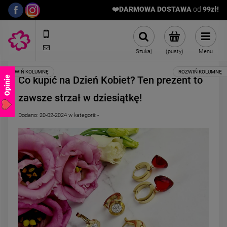
❤️DARMOWA DOSTAWA
od
9
9zł!
572989669
sklep@stalowelove.com.pl
Szukaj
(pusty)
Menu
Co kupić na Dzień Kobiet? Ten prezent to
Opinie
zawsze strzał w dziesiątkę!
Dodano:
20-02-2024
w kategorii:
-