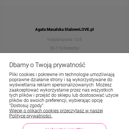
Agata Masalska StaloweLOVE.pl
Krajobrazowa 13/5
35-119 Rzeszów
572989669
Dbamy o Twoją prywatność
sklep@stalowelove.com.pl
Pliki cookies i pokrewne im technologie umożliwiają
poprawne działanie strony i są wykorzystywane do
wyświetlania reklam spersonalizowanych. Możesz
Informacje
zaakceptować wykorzystanie przez nas wszystkich
tych plików i przejść do sklepu lub dostosować użycie
O nas
plików do swoich preferencji, wybierając opcję
"Dostosuj zgody".
Więcej o plikach cookies przeczytasz w naszej
TWOJE KONTO
Polityce prywatności.
Sklep: StaloweLOVE, Krajobrazowa 13/5, 35-119 Rzeszów, woj.
podkarpackie, NIP: 8133612433, tel.:
572 989 669
, e-mail: