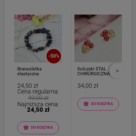
-
50
%
Bransoletka
Kolczyki STAL
elastyczna
CHIRURGICZNA
kamyczki fioletowe
bigiel małe wisienki
cyrkonie
24,50 zł
34,00 zł
Cena regularna:
49,00 zł
Najniższa cena:
DO KOSZYKA
24,50 zł
DO KOSZYKA