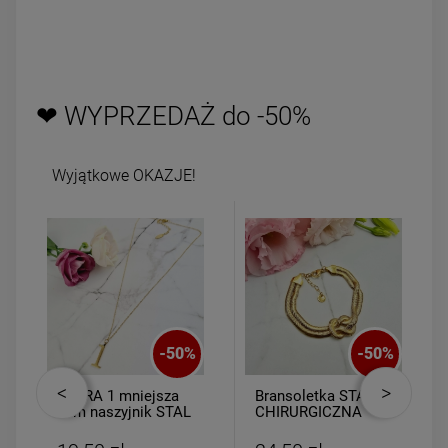
❤ WYPRZEDAŻ do -50%
Wyjątkowe OKAZJE!
-
50
%
-
50
%
CYFRA 1 mniejsza
Bransoletka STAL
2cm naszyjnik STAL
CHIRURGICZNA
CHIRURGICZNA
podwójna żmijka
supełek