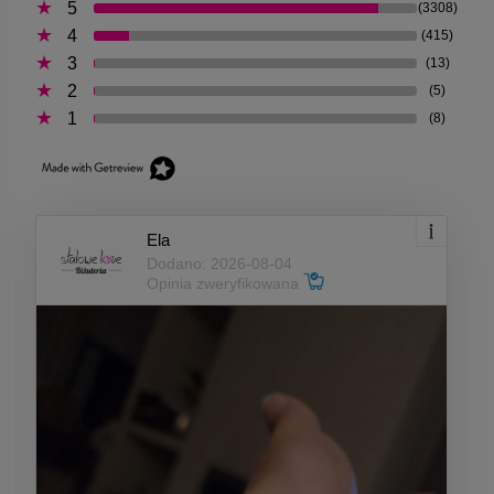
5
(3308)
4
(415)
3
(13)
2
(5)
1
(8)
Ela
Dodano: 2026-08-04
Opinia zweryfikowana