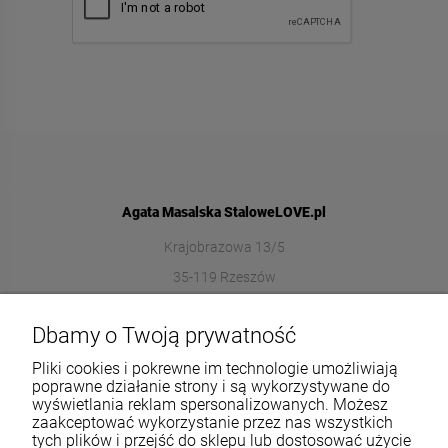
Agata Masalska StaloweLOVE.pl
Krajobrazowa 13/5
35-119 Rzeszów
572989669
Dbamy o Twoją prywatność
sklep@stalowelove.com.pl
Pliki cookies i pokrewne im technologie umożliwiają
poprawne działanie strony i są wykorzystywane do
wyświetlania reklam spersonalizowanych. Możesz
Informacje
zaakceptować wykorzystanie przez nas wszystkich
tych plików i przejść do sklepu lub dostosować użycie