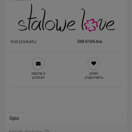
Naszyjnik STAL CHIRURGICZNA
Naszyjnik STAL CHIRURGIC
podwójny żmijka mała kulka
medalion aniołek cyrkonie ja
złoto
59,00 zł
49,00 zł
Kod produktu:
StB-0169-Ais
DO KOSZYKA
DO KOSZYKA
zapytaj o
poleć
produkt
znajomemu
Opis
Koszty dostawy