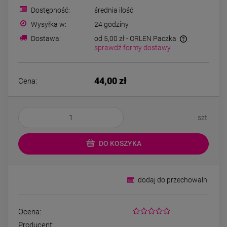
Bransoletka srebrna STAL
Bransoletka srebrn
Dostępność:
średnia ilość
CHIRURGICZNA
CHIRURGICZN
modułowa ażurowa
modułowa czar
Wysyłka w:
24 godziny
69,00 zł
79,00 zł
cyrkonie
koniczyny kryszta
Dostawa:
od 5,00 zł
- ORLEN Paczka
sprawdź formy dostawy
DO KOSZYKA
DO KOSZYK
44,00 zł
Cena:
szt.
DO KOSZYKA
dodaj do przechowalni
Ocena:
Producent: