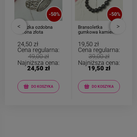
-
50
%
-
50
%
Broszka ozdobna
Bransoletka
korona złota
gumkowa kamień
cyrkonie i perła
AGAT czarny
24,50 zł
19,50 zł
Cena regularna:
Cena regularna:
49,00 zł
39,00 zł
Najniższa cena:
Najniższa cena:
24,50 zł
19,50 zł
DO KOSZYKA
DO KOSZYKA