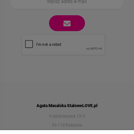
Agata Masalska StaloweLOVE.pl
Krajobrazowa 13/5
35-119 Rzeszów