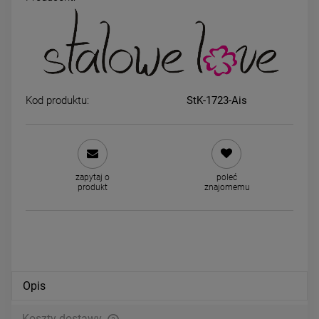
Kolczyki STAL CHIRURGICZNA
Kolczyki STAL CHIRURGICZ
bigiel 1,3 cm szerszy klasyk
złota kropla długa 2,5 cm ja
jasne złoto
złoto
34,00 zł
44,00 zł
Kod produktu:
StK-1723-Ais
powiadom o dostępności
DO KOSZYKA
zapytaj o
poleć
produkt
znajomemu
Opis
Koszty dostawy