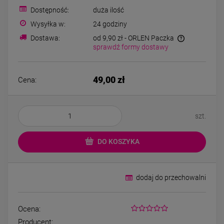
Bransoletka srebrna STAL
Bransoletka srebrn
Dostępność:
duża ilość
CHIRURGICZNA
CHIRURGICZN
modułowa ażurowa
modułowa czar
Wysyłka w:
24 godziny
69,00 zł
79,00 zł
cyrkonie
koniczyny kryszta
Dostawa:
od 9,90 zł
- ORLEN Paczka
sprawdź formy dostawy
DO KOSZYKA
DO KOSZYK
49,00 zł
Cena:
szt.
DO KOSZYKA
dodaj do przechowalni
Ocena:
Producent: