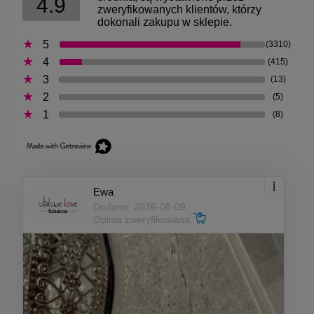
4.9
zweryfikowanych klientów, którzy
dokonali zakupu w sklepie.
5
(3310)
4
(415)
3
(13)
2
(5)
1
(8)
Ewa
Dodano: 2026-08-09
Opinia zweryfikowana