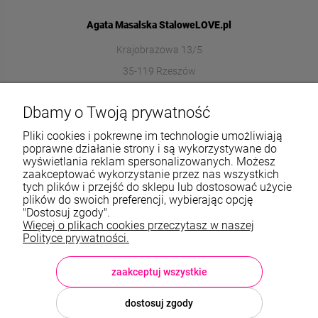
Agata Masalska StaloweLOVE.pl
Krajobrazowa 13/5
35-119 Rzeszów
572989669
Dbamy o Twoją prywatność
sklep@stalowelove.com.pl
Pliki cookies i pokrewne im technologie umożliwiają
poprawne działanie strony i są wykorzystywane do
wyświetlania reklam spersonalizowanych. Możesz
Informacje
zaakceptować wykorzystanie przez nas wszystkich
tych plików i przejść do sklepu lub dostosować użycie
O nas
plików do swoich preferencji, wybierając opcję
"Dostosuj zgody".
Więcej o plikach cookies przeczytasz w naszej
TWOJE KONTO
Polityce prywatności.
Sklep: StaloweLOVE, Krajobrazowa 13/5, 35-119 Rzeszów, woj.
podkarpackie, NIP: 8133612433, tel.:
572 989 669
, e-mail:
sklep@stalowelove.com.pl
zaakceptuj wszystkie
dostosuj zgody