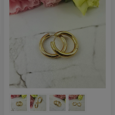
powiadom o
DO KOSZYKA
dostępności
Kolczyki STAL
Kolczyki STAL
CHIRURGICZNA motylek
CHIRURGICZNA kw
czarny
niebieski cyrkon