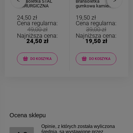
Bransoletka STAL
Bransoletka
CHIRURGICZNA
gumkowa kamień
gumkowa medalion
AGAT żółty
łezka różowa
24,50 zł
19,50 zł
Cena regularna:
Cena regularna:
49,00 zł
39,00 zł
Najniższa cena:
Najniższa cena:
24,50 zł
19,50 zł
DO KOSZYKA
DO KOSZYKA
Ocena sklepu
Opinie, z których została wyliczona
średnia, są wystawione przez