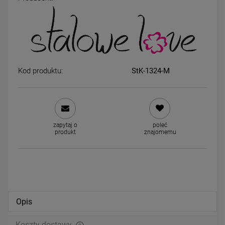
Kolczyki STAL CHIRURGICZNA
Kolczyki STAL CHIRURGICZ
ażurowe ogniwka
bigiel szerszy dół 1,5 cm
29,00 zł
34,00 zł
Kod produktu:
StK-1324-M
DO KOSZYKA
DO KOSZYKA
zapytaj o
poleć
produkt
znajomemu
Opis
Koszty dostawy