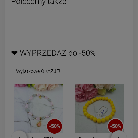
Polecamy także:
❤ WYPRZEDAŻ do -50%
Wyjątkowe OKAZJE!
-
50
%
-
50
%