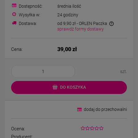
Kolczyki STAL
Naszyjnik STA
Dostępność:
średnia ilość
CHIRURGICZNA bigiel
CHIRURGICZNA kon
koniczynki różowy
kryształek jasn
Wysyłka w:
24 godziny
44,00 zł
49,00 zł
kryształek
Dostawa:
od 9,90 zł
- ORLEN Paczka
sprawdź formy dostawy
DO KOSZYKA
DO KOSZYK
39,00 zł
Cena:
szt.
DO KOSZYKA
dodaj do przechowalni
Ocena:
Producent: