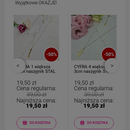
Wyjątkowe OKAZJE!
-
50
%
-
50
%
CYFRA 1 większa
CYFRA 4 większa
3cm naszyjnik STAL
3cm naszyjnik STAL
CHIRURGICZNA
CHIRURGICZNA
19,50 zł
19,50 zł
Cena regularna:
Cena regularna:
39,00 zł
39,00 zł
Najniższa cena:
Najniższa cena:
19,50 zł
19,50 zł
DO KOSZYKA
DO KOSZYKA