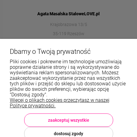
Agata Masalska StaloweLOVE.pl
Krajobrazowa 13/5
35-119 Rzeszów
572989669
Dbamy o Twoją prywatność
sklep@stalowelove.com.pl
Pliki cookies i pokrewne im technologie umożliwiają
poprawne działanie strony i są wykorzystywane do
wyświetlania reklam spersonalizowanych. Możesz
Informacje
zaakceptować wykorzystanie przez nas wszystkich
tych plików i przejść do sklepu lub dostosować użycie
O nas
plików do swoich preferencji, wybierając opcję
"Dostosuj zgody".
Więcej o plikach cookies przeczytasz w naszej
TWOJE KONTO
Polityce prywatności.
Sklep: StaloweLOVE, Krajobrazowa 13/5, 35-119 Rzeszów, woj.
podkarpackie, NIP: 8133612433, tel.:
572 989 669
, e-mail:
sklep@stalowelove.com.pl
zaakceptuj wszystkie
dostosuj zgody