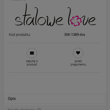
Kolczyki STAL CHIRURGICZNA
Kolczyki STAL CHIRURGICZ
koniczyna 0,6 cm jasne złoto
kulki perły średnie 0,7 cm
29,00 zł
29,00 zł
Kod produktu:
StK-1389-Ais
DO KOSZYKA
DO KOSZYKA
zapytaj o
poleć
produkt
znajomemu
Opis
Koszty dostawy