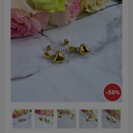
powiadom o
DO KOSZYK
dostępności
-
50
%