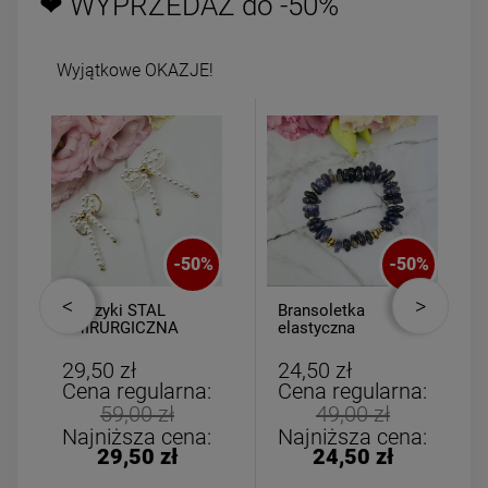
❤ WYPRZEDAŻ do -50%
Wyjątkowe OKAZJE!
-
50
%
-
50
%
Kolczyki STAL
Bransoletka
CHIRURGICZNA
elastyczna
kokardka wiszące
kamyczki fioletowe
perełki
29,50 zł
24,50 zł
Cena regularna:
Cena regularna:
59,00 zł
49,00 zł
Najniższa cena:
Najniższa cena:
29,50 zł
24,50 zł