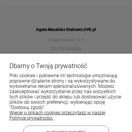
Agata Masalska StaloweLOVE.pl
Krajobrazowa 13/5
35-119 Rzeszów
572989669
Dbamy o Twoją prywatność
sklep@stalowelove.com.pl
Pliki cookies i pokrewne im technologie umożliwiają
poprawne działanie strony i są wykorzystywane do
wyświetlania reklam spersonalizowanych. Możesz
Informacje
zaakceptować wykorzystanie przez nas wszystkich
tych plików i przejść do sklepu lub dostosować użycie
O nas
plików do swoich preferencji, wybierając opcję
"Dostosuj zgody".
Więcej o plikach cookies przeczytasz w naszej
TWOJE KONTO
Polityce prywatności.
Sklep: StaloweLOVE, Krajobrazowa 13/5, 35-119 Rzeszów, woj.
podkarpackie, NIP: 8133612433, tel.:
572 989 669
, e-mail:
sklep@stalowelove.com.pl