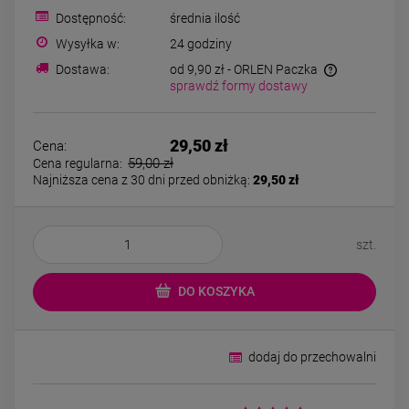
Kolczyki STAL
Kolczyki STAL
Dostępność:
średnia ilość
CHIRURGICZNA motylek
CHIRURGICZNA kw
czarny
niebieski cyrkon
Wysyłka w:
24 godziny
39,00 zł
44,00 zł
Dostawa:
od 9,90 zł
- ORLEN Paczka
sprawdź formy dostawy
DO KOSZYKA
DO KOSZYK
29,50 zł
Cena:
59,00 zł
Cena regularna:
Najniższa cena z 30 dni przed obniżką:
29,50 zł
szt.
DO KOSZYKA
dodaj do przechowalni