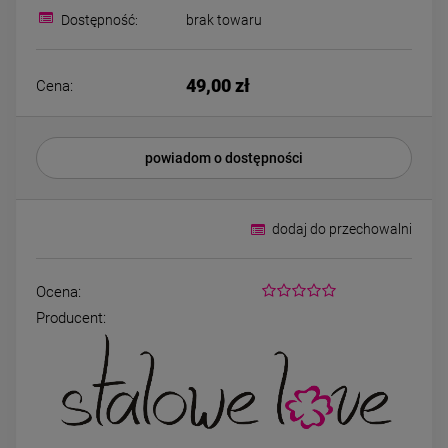
Bransoletka srebrna STAL
Bransoletka srebrn
Dostępność:
brak towaru
CHIRURGICZNA
CHIRURGICZN
modułowa ażurowa
modułowa czar
69,00 zł
79,00 zł
cyrkonie
koniczyny kryszta
49,00 zł
Cena:
DO KOSZYKA
DO KOSZYK
powiadom o dostępności
dodaj do przechowalni
Ocena:
Producent: