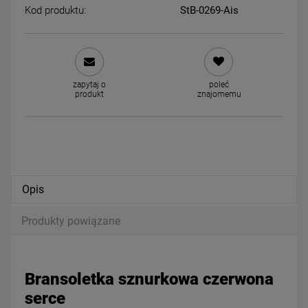
Kod produktu:
StB-0269-Ais
Kolczyki STAL CHIRURGICZNA
Naszyjnik STAL CHIRURGIC
okrągłe czarny środek cyfry 0,6
krawatka kuleczki wisząc
zapytaj o
poleć
cm
krzyżyk
39,00 zł
49,00 zł
produkt
znajomemu
powiadom o dostępności
DO KOSZYKA
Opis
Produkty powiązane
Bransoletka sznurkowa czerwona
serce