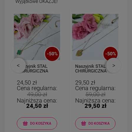
Wyjątkowe OKAZJE!
-
50
%
-
50
%
Naszyjnik STAL
Naszyjnik STAL
CHIRURGICZNA
CHIRURGICZNA
medalion zielona
medalion serce
koniczyna złoty rant
cyrkonie 2 cm
24,50 zł
29,50 zł
Cena regularna:
Cena regularna:
49,00 zł
59,00 zł
Najniższa cena:
Najniższa cena:
24,50 zł
29,50 zł
DO KOSZYKA
DO KOSZYKA