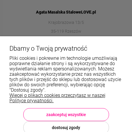
Agata Masalska StaloweLOVE.pl
Krajobrazowa 13/5
35-119 Rzeszów
572989669
Dbamy o Twoją prywatność
sklep@stalowelove.com.pl
Pliki cookies i pokrewne im technologie umożliwiają
poprawne działanie strony i są wykorzystywane do
wyświetlania reklam spersonalizowanych. Możesz
Informacje
zaakceptować wykorzystanie przez nas wszystkich
tych plików i przejść do sklepu lub dostosować użycie
O nas
plików do swoich preferencji, wybierając opcję
"Dostosuj zgody".
Więcej o plikach cookies przeczytasz w naszej
TWOJE KONTO
Polityce prywatności.
Sklep: StaloweLOVE, Krajobrazowa 13/5, 35-119 Rzeszów, woj.
podkarpackie, NIP: 8133612433, tel.:
572 989 669
, e-mail:
sklep@stalowelove.com.pl
zaakceptuj wszystkie
dostosuj zgody